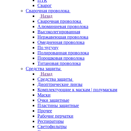
ПТК
Сварог
Сварочная проволока
Назад
Сварочная проволока
Алюминиевая проволока
Высоколегированная
Нержавеющая проволока
Омедненная проволока
По чугуну
Полированная проволока
Порошковая проволока
Титановая проволока
Средства защиты
Назад
Средства защиты
Диоптрические линзы
Комплектующие к маскам | полумаскам
Маски
Очки защитные
Пластины защитные
Прочее
Рабочие перчатки
Респираторы
Светофильтры