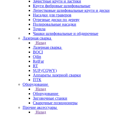
Зачистные круги и ластики
Круги фибровые шлифовальные
Лепестковые шлифовальные круги и диски
Насадки для граверов
Отрезные диски по дереву
Полировальные насадки
Точила
Чашки шлифовальные и обдирочные
Лазерная сварка
Назад
Лазерная сварка
BOCI
Qilin
RelFar
RT
SUP (CQWY)
Аппараты лазерной сварки
ПТК
Оборудование
Назад
Оборудование
Зиговочные станки
Сварочные позиционеры
Прочие аксессуары
Назад