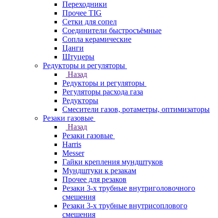
Переходники
Прочее TIG
Сетки для сопел
Соединители быстросъёмные
Сопла керамические
Цанги
Штуцеры
Редукторы и регуляторы
Назад
Редукторы и регуляторы
Регуляторы расхода газа
Редукторы
Смесители газов, ротаметры, оптимизаторы
Резаки газовые
Назад
Резаки газовые
Harris
Messer
Гайки крепления мундштуков
Мундштуки к резакам
Прочее для резаков
Резаки 3-х трубные внутриголовочного
смешения
Резаки 3-х трубные внутрисоплового
смешения