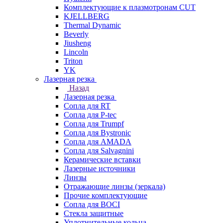
Комплектующие к плазмотронам CUT
KJELLBERG
Thermal Dynamic
Beverly
Jiusheng
Lincoln
Triton
YK
Лазерная резка
Назад
Лазерная резка
Сопла для RT
Сопла для P-tec
Сопла для Trumpf
Сопла для Bystronic
Сопла для AMADA
Сопла для Salvagnini
Керамические вставки
Лазерные источники
Линзы
Отражающие линзы (зеркала)
Прочие комплектующие
Сопла для BOCI
Стекла защитные
Уплотнительные кольца