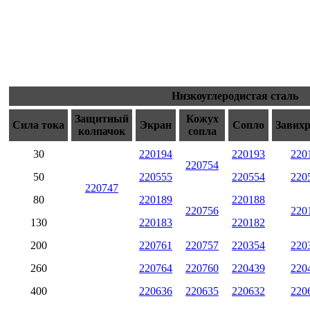
Низкоуглеродистая сталь
Защитный
Кожух
Сила тока
Экран
Сопло
Завих
колпачок
сопла
30
220194
220193
220
220754
50
220555
220554
220
220747
80
220189
220188
220756
220
130
220183
220182
200
220761
220757
220354
220
260
220764
220760
220439
220
400
220636
220635
220632
220