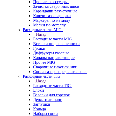
Прочие аксессуары
Зачистка сварочных швов
Карандаши разметочные
Ключи газосварщика
Маркеры по металлу
Мелки по металлу
Расходные части MIG
Назад
Расходные части MIG
Вставки под наконечники
Гусаки
Диффузоры газовые
Каналы направляющие
Прочее MIG
Сварочные наконечники
Сопла газораспределительные
Расходные части TIG
Назад
Расходные части TIG
Блоки
Головки для горелок
Держатели цанг
Заглушки
Кольца
Наборы сопел