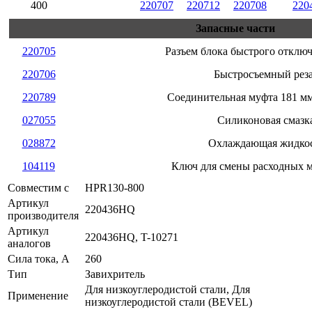
400
220707
220712
220708
220
Запасные части
220705
Разъем блока быстрого отключ
220706
Быстросъемный рез
220789
Соединительная муфта 181 мм
027055
Силиконовая смазк
028872
Охлаждающая жидко
104119
Ключ для смены расходных 
Совместим с
HPR130-800
Артикул
220436HQ
производителя
Артикул
220436HQ, T-10271
аналогов
Сила тока, А
260
Тип
Завихритель
Для низкоуглеродистой стали, Для
Применение
низкоуглеродистой стали (BEVEL)