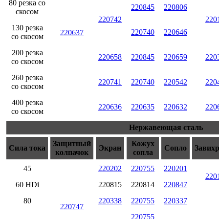
80 резка со
220845
220806
скосом
220742
220
130 резка
220740
220646
220637
со скосом
200 резка
220658
220845
220659
220
со скосом
260 резка
220741
220740
220542
220
со скосом
400 резка
220636
220635
220632
220
со скосом
Нержавеющая сталь
Защитный
Кожух
Сила тока
Экран
Сопло
Завих
колпачок
сопла
45
220202
220755
220201
220
60 HDi
220815
220814
220847
80
220338
220755
220337
220747
220755