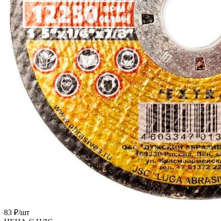
83 ₽/
шт