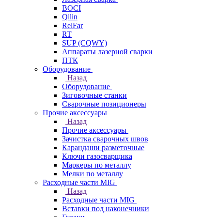
BOCI
Qilin
RelFar
RT
SUP (CQWY)
Аппараты лазерной сварки
ПТК
Оборудование
Назад
Оборудование
Зиговочные станки
Сварочные позиционеры
Прочие аксессуары
Назад
Прочие аксессуары
Зачистка сварочных швов
Карандаши разметочные
Ключи газосварщика
Маркеры по металлу
Мелки по металлу
Расходные части MIG
Назад
Расходные части MIG
Вставки под наконечники