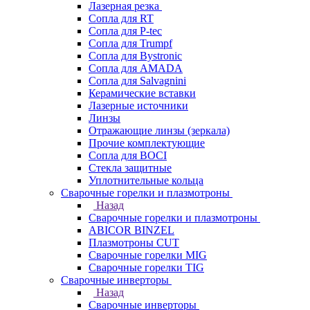
Лазерная резка
Сопла для RT
Сопла для P-tec
Сопла для Trumpf
Сопла для Bystronic
Сопла для AMADA
Сопла для Salvagnini
Керамические вставки
Лазерные источники
Линзы
Отражающие линзы (зеркала)
Прочие комплектующие
Сопла для BOCI
Стекла защитные
Уплотнительные кольца
Сварочные горелки и плазмотроны
Назад
Сварочные горелки и плазмотроны
ABICOR BINZEL
Плазмотроны CUT
Сварочные горелки MIG
Сварочные горелки TIG
Сварочные инверторы
Назад
Сварочные инверторы