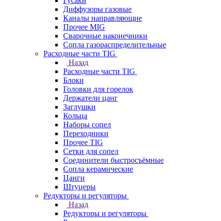
Гусаки
Диффузоры газовые
Каналы направляющие
Прочее MIG
Сварочные наконечники
Сопла газораспределительные
Расходные части TIG
Назад
Расходные части TIG
Блоки
Головки для горелок
Держатели цанг
Заглушки
Кольца
Наборы сопел
Переходники
Прочее TIG
Сетки для сопел
Соединители быстросъёмные
Сопла керамические
Цанги
Штуцеры
Редукторы и регуляторы
Назад
Редукторы и регуляторы