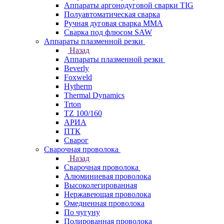
Аппараты аргонодуговой сварки TIG
Полуавтоматическая сварка
Ручная дуговая сварка MMA
Сварка под флюсом SAW
Аппараты плазменной резки
Назад
Аппараты плазменной резки
Beverly
Foxweld
Hytherm
Thermal Dynamics
Trton
TZ 100/160
АРИА
ПТК
Сварог
Сварочная проволока
Назад
Сварочная проволока
Алюминиевая проволока
Высоколегированная
Нержавеющая проволока
Омедненная проволока
По чугуну
Полированная проволока