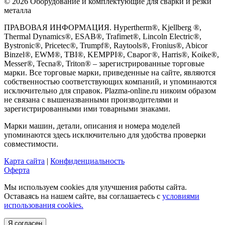
© 2026 Оборудование и комплектующие для сварки и резки
металла
ПРАВОВАЯ ИНФОРМАЦИЯ. Hypertherm®, Kjellberg ®,
Thermal Dynamics®, ESAB®, Trafimet®, Lincoln Electric®,
Bystronic®, Pricetec®, Trumpf®, Raytools®, Fronius®, Abicor
Binzel®, EWM®, TBI®, KEMPPI®, Сварог®, Harris®, Koike®,
Messer®, Tecna®, Triton® – зарегистрированные торговые
марки. Все торговые марки, приведенные на сайте, являются
собственностью соответствующих компаний, и упоминаются
исключительно для справок. Plazma-online.ru никоим образом
не связана с вышеназванными производителями и
зарегистрированными ими товарными знаками.
Марки машин, детали, описания и номера моделей
упоминаются здесь исключительно для удобства проверки
совместимости.
Карта сайта
|
Конфиденциальность
Оферта
Мы используем cookies для улучшения работы сайта.
Оставаясь на нашем сайте, вы соглашаетесь с
условиями
использования cookies.
Я согласен