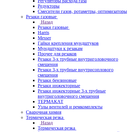
Регуляторы расхода газа
Редукторы
Смесители газов, ротаметры, оптимизаторы
Резаки газовые
Назад
Резаки газовые
Harris
Messer
Гайки крепления мундштуков
Мундштуки к резакам
Прочее для резаков
Резаки 3-х трубные внутриголовочного
смешения
Резаки 3-х трубные внутрисоплового
смешения
Резаки бензиновые
Резаки инжекторные
Резаки инжекторные 3-х трубные
внутриголовочного смешения
ТЕРМАКАТ
Узлы вентилей и ремкомплекты
Сварочная химия
Термическая резка
Назад
Термическая резка