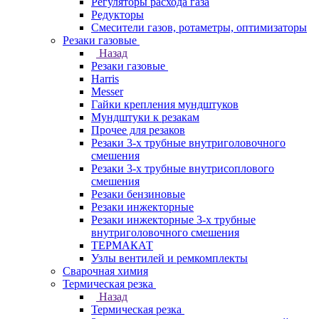
Регуляторы расхода газа
Редукторы
Смесители газов, ротаметры, оптимизаторы
Резаки газовые
Назад
Резаки газовые
Harris
Messer
Гайки крепления мундштуков
Мундштуки к резакам
Прочее для резаков
Резаки 3-х трубные внутриголовочного
смешения
Резаки 3-х трубные внутрисоплового
смешения
Резаки бензиновые
Резаки инжекторные
Резаки инжекторные 3-х трубные
внутриголовочного смешения
ТЕРМАКАТ
Узлы вентилей и ремкомплекты
Сварочная химия
Термическая резка
Назад
Термическая резка