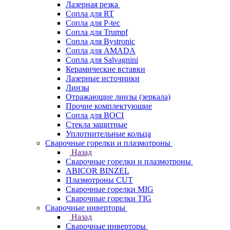
Лазерная резка
Сопла для RT
Сопла для P-tec
Сопла для Trumpf
Сопла для Bystronic
Сопла для AMADA
Сопла для Salvagnini
Керамические вставки
Лазерные источники
Линзы
Отражающие линзы (зеркала)
Прочие комплектующие
Сопла для BOCI
Стекла защитные
Уплотнительные кольца
Сварочные горелки и плазмотроны
Назад
Сварочные горелки и плазмотроны
ABICOR BINZEL
Плазмотроны CUT
Сварочные горелки MIG
Сварочные горелки TIG
Сварочные инверторы
Назад
Сварочные инверторы