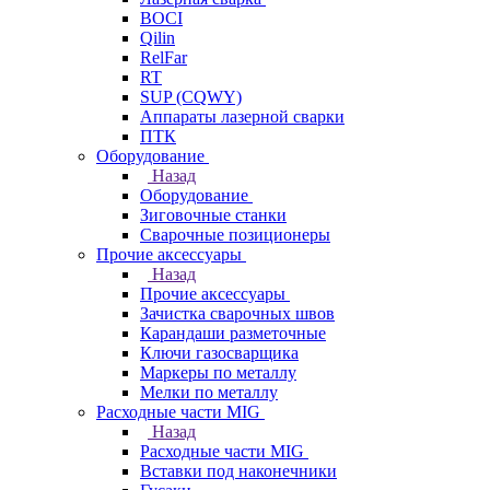
BOCI
Qilin
RelFar
RT
SUP (CQWY)
Аппараты лазерной сварки
ПТК
Оборудование
Назад
Оборудование
Зиговочные станки
Сварочные позиционеры
Прочие аксессуары
Назад
Прочие аксессуары
Зачистка сварочных швов
Карандаши разметочные
Ключи газосварщика
Маркеры по металлу
Мелки по металлу
Расходные части MIG
Назад
Расходные части MIG
Вставки под наконечники