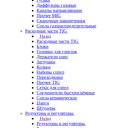
Гусаки
Диффузоры газовые
Каналы направляющие
Прочее MIG
Сварочные наконечники
Сопла газораспределительные
Расходные части TIG
Назад
Расходные части TIG
Блоки
Головки для горелок
Держатели цанг
Заглушки
Кольца
Наборы сопел
Переходники
Прочее TIG
Сетки для сопел
Соединители быстросъёмные
Сопла керамические
Цанги
Штуцеры
Редукторы и регуляторы
Назад
Редукторы и регуляторы