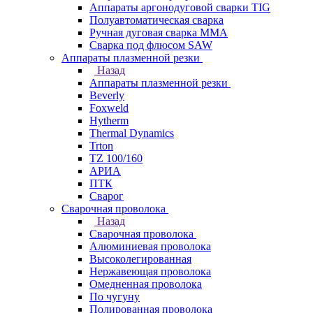
Аппараты аргонодуговой сварки TIG
Полуавтоматическая сварка
Ручная дуговая сварка MMA
Сварка под флюсом SAW
Аппараты плазменной резки
Назад
Аппараты плазменной резки
Beverly
Foxweld
Hytherm
Thermal Dynamics
Trton
TZ 100/160
АРИА
ПТК
Сварог
Сварочная проволока
Назад
Сварочная проволока
Алюминиевая проволока
Высоколегированная
Нержавеющая проволока
Омедненная проволока
По чугуну
Полированная проволока