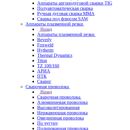
Аппараты аргонодуговой сварки TIG
Полуавтоматическая сварка
Ручная дуговая сварка MMA
Сварка под флюсом SAW
Аппараты плазменной резки
Назад
Аппараты плазменной резки
Beverly
Foxweld
Hytherm
Thermal Dynamics
Trton
TZ 100/160
АРИА
ПТК
Сварог
Сварочная проволока
Назад
Сварочная проволока
Алюминиевая проволока
Высоколегированная
Нержавеющая проволока
Омедненная проволока
По чугуну
Полированная проволока