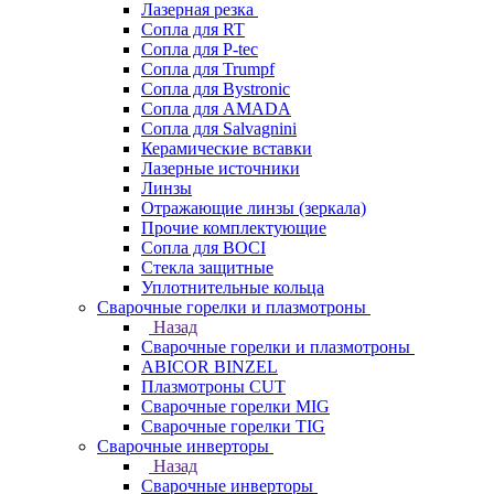
Лазерная резка
Сопла для RT
Сопла для P-tec
Сопла для Trumpf
Сопла для Bystronic
Сопла для AMADA
Сопла для Salvagnini
Керамические вставки
Лазерные источники
Линзы
Отражающие линзы (зеркала)
Прочие комплектующие
Сопла для BOCI
Стекла защитные
Уплотнительные кольца
Сварочные горелки и плазмотроны
Назад
Сварочные горелки и плазмотроны
ABICOR BINZEL
Плазмотроны CUT
Сварочные горелки MIG
Сварочные горелки TIG
Сварочные инверторы
Назад
Сварочные инверторы