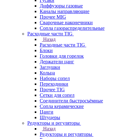
Гусаки
Диффузоры газовые
Каналы направляющие
Прочее MIG
Сварочные наконечники
Сопла газораспределительные
Расходные части TIG
Назад
Расходные части TIG
Блоки
Головки для горелок
Держатели цанг
Заглушки
Кольца
Наборы сопел
Переходники
Прочее TIG
Сетки для сопел
Соединители быстросъёмные
Сопла керамические
Цанги
Штуцеры
Редукторы и регуляторы
Назад
Редукторы и регуляторы