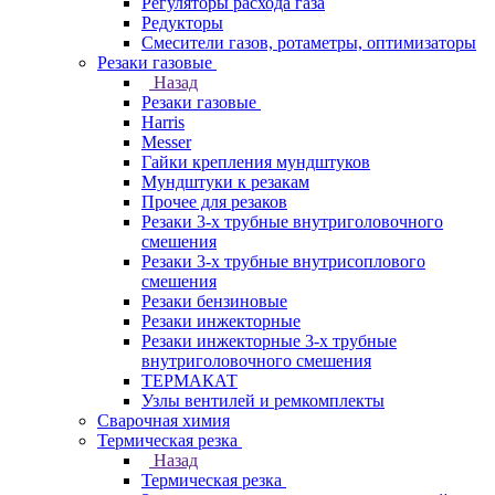
Регуляторы расхода газа
Редукторы
Смесители газов, ротаметры, оптимизаторы
Резаки газовые
Назад
Резаки газовые
Harris
Messer
Гайки крепления мундштуков
Мундштуки к резакам
Прочее для резаков
Резаки 3-х трубные внутриголовочного
смешения
Резаки 3-х трубные внутрисоплового
смешения
Резаки бензиновые
Резаки инжекторные
Резаки инжекторные 3-х трубные
внутриголовочного смешения
ТЕРМАКАТ
Узлы вентилей и ремкомплекты
Сварочная химия
Термическая резка
Назад
Термическая резка