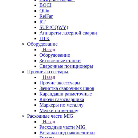
BOCI
Qilin
RelFar
RT
SUP (CQWY)
Аппараты лазерной сварки
ПТК
Оборудование
Назад
Оборудование
Зиговочные станки
Сварочные позиционеры
Прочие аксессуары
Назад
Прочие аксессуары
Зачистка сварочных швов
Карандаши разметочные
Ключи газосварщика
Маркеры по металлу
Мелки по металлу
Расходные части MIG
Назад
Расходные части MIG
Вставки под наконечники