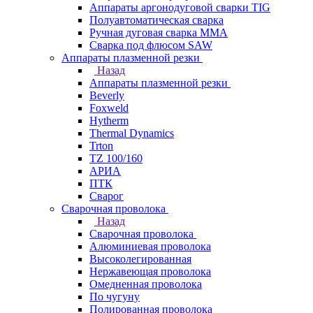
Аппараты аргонодуговой сварки TIG
Полуавтоматическая сварка
Ручная дуговая сварка MMA
Сварка под флюсом SAW
Аппараты плазменной резки
Назад
Аппараты плазменной резки
Beverly
Foxweld
Hytherm
Thermal Dynamics
Trton
TZ 100/160
АРИА
ПТК
Сварог
Сварочная проволока
Назад
Сварочная проволока
Алюминиевая проволока
Высоколегированная
Нержавеющая проволока
Омедненная проволока
По чугуну
Полированная проволока