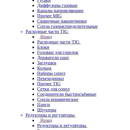
Гусаки
Диффузоры газовые
Каналы направляющие
Прочее MIG
Сварочные наконечники
Сопла газораспределительные
Расходные части TIG
Назад
Расходные части TIG
Блоки
Головки для горелок
Держатели цанг
Заглушки
Кольца
Наборы сопел
Переходники
Прочее TIG
Сетки для сопел
Соединители быстросъёмные
Сопла керамические
Цанги
Штуцеры
Редукторы и регуляторы
Назад
Редукторы и регуляторы