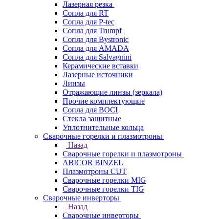
Лазерная резка
Сопла для RT
Сопла для P-tec
Сопла для Trumpf
Сопла для Bystronic
Сопла для AMADA
Сопла для Salvagnini
Керамические вставки
Лазерные источники
Линзы
Отражающие линзы (зеркала)
Прочие комплектующие
Сопла для BOCI
Стекла защитные
Уплотнительные кольца
Сварочные горелки и плазмотроны
Назад
Сварочные горелки и плазмотроны
ABICOR BINZEL
Плазмотроны CUT
Сварочные горелки MIG
Сварочные горелки TIG
Сварочные инверторы
Назад
Сварочные инверторы