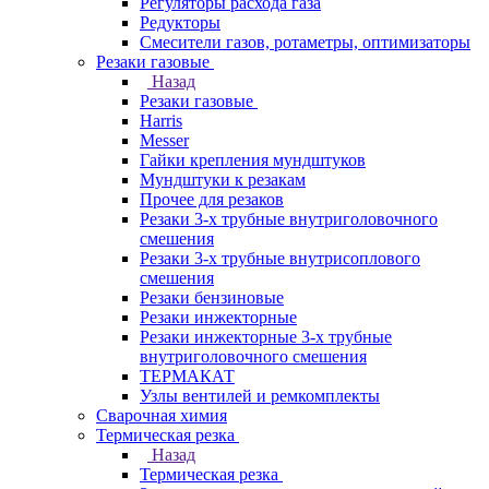
Регуляторы расхода газа
Редукторы
Смесители газов, ротаметры, оптимизаторы
Резаки газовые
Назад
Резаки газовые
Harris
Messer
Гайки крепления мундштуков
Мундштуки к резакам
Прочее для резаков
Резаки 3-х трубные внутриголовочного
смешения
Резаки 3-х трубные внутрисоплового
смешения
Резаки бензиновые
Резаки инжекторные
Резаки инжекторные 3-х трубные
внутриголовочного смешения
ТЕРМАКАТ
Узлы вентилей и ремкомплекты
Сварочная химия
Термическая резка
Назад
Термическая резка