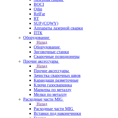
BOCI
Qilin
RelFar
RT
SUP (CQWY)
Аппараты лазерной сварки
ПТК
Оборудование
Назад
Оборудование
Зиговочные станки
Сварочные позиционеры
Прочие аксессуары
Назад
Прочие аксессуары
Зачистка сварочных швов
Карандаши разметочные
Ключи газосварщика
Маркеры по металлу
Мелки по металлу
Расходные части MIG
Назад
Расходные части MIG
Вставки под наконечники