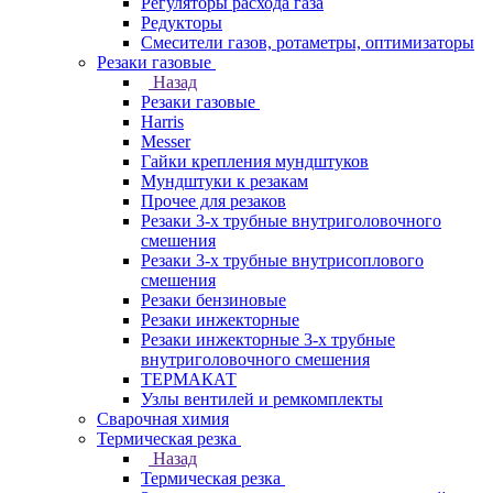
Регуляторы расхода газа
Редукторы
Смесители газов, ротаметры, оптимизаторы
Резаки газовые
Назад
Резаки газовые
Harris
Messer
Гайки крепления мундштуков
Мундштуки к резакам
Прочее для резаков
Резаки 3-х трубные внутриголовочного
смешения
Резаки 3-х трубные внутрисоплового
смешения
Резаки бензиновые
Резаки инжекторные
Резаки инжекторные 3-х трубные
внутриголовочного смешения
ТЕРМАКАТ
Узлы вентилей и ремкомплекты
Сварочная химия
Термическая резка
Назад
Термическая резка