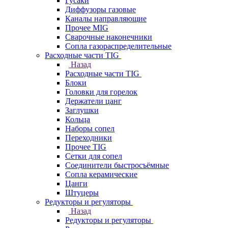
Гусаки
Диффузоры газовые
Каналы направляющие
Прочее MIG
Сварочные наконечники
Сопла газораспределительные
Расходные части TIG
Назад
Расходные части TIG
Блоки
Головки для горелок
Держатели цанг
Заглушки
Кольца
Наборы сопел
Переходники
Прочее TIG
Сетки для сопел
Соединители быстросъёмные
Сопла керамические
Цанги
Штуцеры
Редукторы и регуляторы
Назад
Редукторы и регуляторы