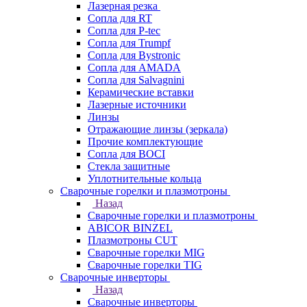
Лазерная резка
Сопла для RT
Сопла для P-tec
Сопла для Trumpf
Сопла для Bystronic
Сопла для AMADA
Сопла для Salvagnini
Керамические вставки
Лазерные источники
Линзы
Отражающие линзы (зеркала)
Прочие комплектующие
Сопла для BOCI
Стекла защитные
Уплотнительные кольца
Сварочные горелки и плазмотроны
Назад
Сварочные горелки и плазмотроны
ABICOR BINZEL
Плазмотроны CUT
Сварочные горелки MIG
Сварочные горелки TIG
Сварочные инверторы
Назад
Сварочные инверторы