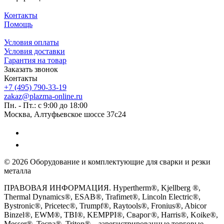
Контакты
Помощь
Условия оплаты
Условия доставки
Гарантия на товар
Заказать звонок
Контакты
+7 (495) 790-33-19
zakaz@plazma-online.ru
Пн. - Пт.: с 9:00 до 18:00
Москва, Алтуфьевское шоссе 37с24
© 2026 Оборудование и комплектующие для сварки и резки
металла
ПРАВОВАЯ ИНФОРМАЦИЯ. Hypertherm®, Kjellberg ®,
Thermal Dynamics®, ESAB®, Trafimet®, Lincoln Electric®,
Bystronic®, Pricetec®, Trumpf®, Raytools®, Fronius®, Abicor
Binzel®, EWM®, TBI®, KEMPPI®, Сварог®, Harris®, Koike®,
Messer®, Tecna®, Triton® – зарегистрированные торговые