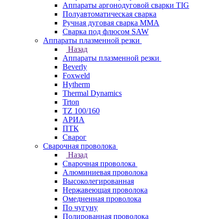
Аппараты аргонодуговой сварки TIG
Полуавтоматическая сварка
Ручная дуговая сварка MMA
Сварка под флюсом SAW
Аппараты плазменной резки
Назад
Аппараты плазменной резки
Beverly
Foxweld
Hytherm
Thermal Dynamics
Trton
TZ 100/160
АРИА
ПТК
Сварог
Сварочная проволока
Назад
Сварочная проволока
Алюминиевая проволока
Высоколегированная
Нержавеющая проволока
Омедненная проволока
По чугуну
Полированная проволока