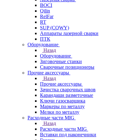
BOCI
Qilin
RelFar
RT
SUP (CQWY)
Аппараты лазерной сварки
ПТК
Оборудование
Назад
Оборудование
Зиговочные станки
Сварочные позиционеры
Прочие аксессуары
Назад
Прочие аксессуары
Зачистка сварочных швов
Карандаши разметочные
Ключи газосварщика
Маркеры по металлу
Мелки по металлу
Расходные части MIG
Назад
Расходные части MIG
Вставки под наконечники