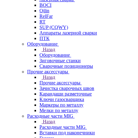
BOCI
Qilin
RelFar
RT
SUP (CQWY)
Аппараты лазерной сварки
ПТК
Оборудование
Назад
Оборудование
Зиговочные станки
Сварочные позиционеры
Прочие аксессуары
Назад
Прочие аксессуары
Зачистка сварочных швов
Карандаши разметочные
Ключи газосварщика
Маркеры по металлу
Мелки по металлу
Расходные части MIG
Назад
Расходные части MIG
Вставки под наконечники