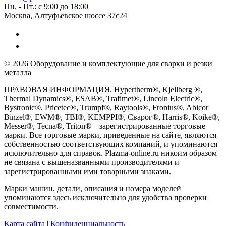
Пн. - Пт.: с 9:00 до 18:00
Москва, Алтуфьевское шоссе 37с24
© 2026 Оборудование и комплектующие для сварки и резки
металла
ПРАВОВАЯ ИНФОРМАЦИЯ. Hypertherm®, Kjellberg ®,
Thermal Dynamics®, ESAB®, Trafimet®, Lincoln Electric®,
Bystronic®, Pricetec®, Trumpf®, Raytools®, Fronius®, Abicor
Binzel®, EWM®, TBI®, KEMPPI®, Сварог®, Harris®, Koike®,
Messer®, Tecna®, Triton® – зарегистрированные торговые
марки. Все торговые марки, приведенные на сайте, являются
собственностью соответствующих компаний, и упоминаются
исключительно для справок. Plazma-online.ru никоим образом
не связана с вышеназванными производителями и
зарегистрированными ими товарными знаками.
Марки машин, детали, описания и номера моделей
упоминаются здесь исключительно для удобства проверки
совместимости.
Карта сайта
|
Конфиденциальность