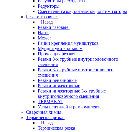
Регуляторы расхода газа
Редукторы
Смесители газов, ротаметры, оптимизаторы
Резаки газовые
Назад
Резаки газовые
Harris
Messer
Гайки крепления мундштуков
Мундштуки к резакам
Прочее для резаков
Резаки 3-х трубные внутриголовочного
смешения
Резаки 3-х трубные внутрисоплового
смешения
Резаки бензиновые
Резаки инжекторные
Резаки инжекторные 3-х трубные
внутриголовочного смешения
ТЕРМАКАТ
Узлы вентилей и ремкомплекты
Сварочная химия
Термическая резка
Назад
Термическая резка