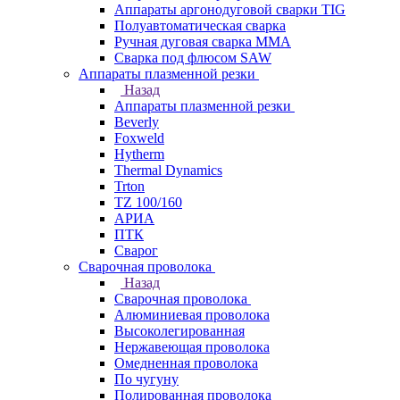
Аппараты аргонодуговой сварки TIG
Полуавтоматическая сварка
Ручная дуговая сварка MMA
Сварка под флюсом SAW
Аппараты плазменной резки
Назад
Аппараты плазменной резки
Beverly
Foxweld
Hytherm
Thermal Dynamics
Trton
TZ 100/160
АРИА
ПТК
Сварог
Сварочная проволока
Назад
Сварочная проволока
Алюминиевая проволока
Высоколегированная
Нержавеющая проволока
Омедненная проволока
По чугуну
Полированная проволока