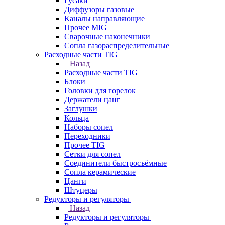
Гусаки
Диффузоры газовые
Каналы направляющие
Прочее MIG
Сварочные наконечники
Сопла газораспределительные
Расходные части TIG
Назад
Расходные части TIG
Блоки
Головки для горелок
Держатели цанг
Заглушки
Кольца
Наборы сопел
Переходники
Прочее TIG
Сетки для сопел
Соединители быстросъёмные
Сопла керамические
Цанги
Штуцеры
Редукторы и регуляторы
Назад
Редукторы и регуляторы