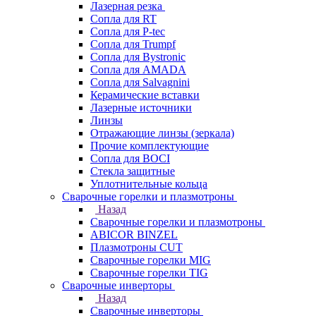
Лазерная резка
Сопла для RT
Сопла для P-tec
Сопла для Trumpf
Сопла для Bystronic
Сопла для AMADA
Сопла для Salvagnini
Керамические вставки
Лазерные источники
Линзы
Отражающие линзы (зеркала)
Прочие комплектующие
Сопла для BOCI
Стекла защитные
Уплотнительные кольца
Сварочные горелки и плазмотроны
Назад
Сварочные горелки и плазмотроны
ABICOR BINZEL
Плазмотроны CUT
Сварочные горелки MIG
Сварочные горелки TIG
Сварочные инверторы
Назад
Сварочные инверторы