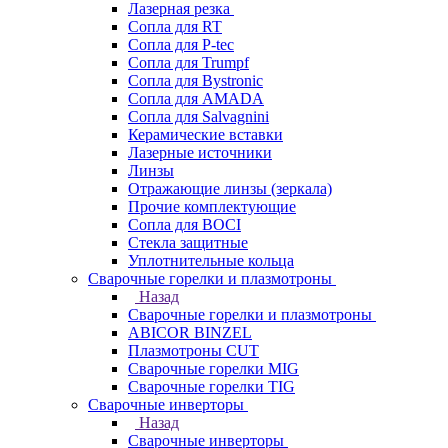
Лазерная резка
Сопла для RT
Сопла для P-tec
Сопла для Trumpf
Сопла для Bystronic
Сопла для AMADA
Сопла для Salvagnini
Керамические вставки
Лазерные источники
Линзы
Отражающие линзы (зеркала)
Прочие комплектующие
Сопла для BOCI
Стекла защитные
Уплотнительные кольца
Сварочные горелки и плазмотроны
Назад
Сварочные горелки и плазмотроны
ABICOR BINZEL
Плазмотроны CUT
Сварочные горелки MIG
Сварочные горелки TIG
Сварочные инверторы
Назад
Сварочные инверторы