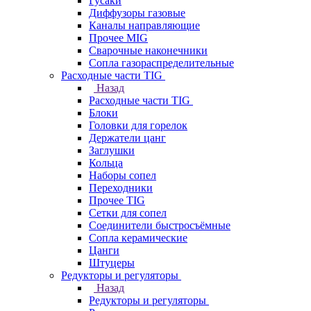
Гусаки
Диффузоры газовые
Каналы направляющие
Прочее MIG
Сварочные наконечники
Сопла газораспределительные
Расходные части TIG
Назад
Расходные части TIG
Блоки
Головки для горелок
Держатели цанг
Заглушки
Кольца
Наборы сопел
Переходники
Прочее TIG
Сетки для сопел
Соединители быстросъёмные
Сопла керамические
Цанги
Штуцеры
Редукторы и регуляторы
Назад
Редукторы и регуляторы