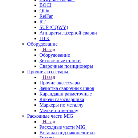
BOCI
Qilin
RelFar
RT
SUP (CQWY)
Аппараты лазерной сварки
ПТК
Оборудование
Назад
Оборудование
Зиговочные станки
Сварочные позиционеры
Прочие аксессуары
Назад
Прочие аксессуары
Зачистка сварочных швов
Карандаши разметочные
Ключи газосварщика
Маркеры по металлу
Мелки по металлу
Расходные части MIG
Назад
Расходные части MIG
Вставки под наконечники