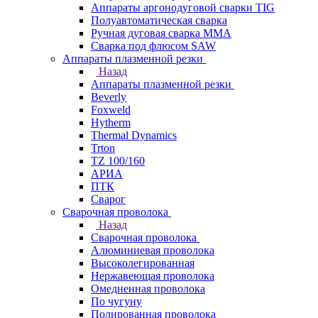
Аппараты аргонодуговой сварки TIG
Полуавтоматическая сварка
Ручная дуговая сварка MMA
Сварка под флюсом SAW
Аппараты плазменной резки
Назад
Аппараты плазменной резки
Beverly
Foxweld
Hytherm
Thermal Dynamics
Trton
TZ 100/160
АРИА
ПТК
Сварог
Сварочная проволока
Назад
Сварочная проволока
Алюминиевая проволока
Высоколегированная
Нержавеющая проволока
Омедненная проволока
По чугуну
Полированная проволока