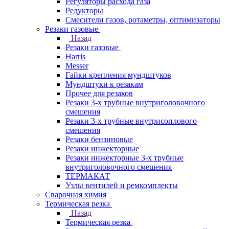
Регуляторы расхода газа
Редукторы
Смесители газов, ротаметры, оптимизаторы
Резаки газовые
Назад
Резаки газовые
Harris
Messer
Гайки крепления мундштуков
Мундштуки к резакам
Прочее для резаков
Резаки 3-х трубные внутриголовочного
смешения
Резаки 3-х трубные внутрисоплового
смешения
Резаки бензиновые
Резаки инжекторные
Резаки инжекторные 3-х трубные
внутриголовочного смешения
ТЕРМАКАТ
Узлы вентилей и ремкомплекты
Сварочная химия
Термическая резка
Назад
Термическая резка