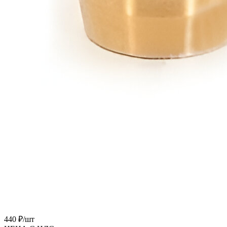
440 ₽/
шт