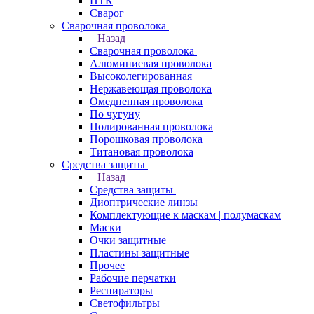
ПТК
Сварог
Сварочная проволока
Назад
Сварочная проволока
Алюминиевая проволока
Высоколегированная
Нержавеющая проволока
Омедненная проволока
По чугуну
Полированная проволока
Порошковая проволока
Титановая проволока
Средства защиты
Назад
Средства защиты
Диоптрические линзы
Комплектующие к маскам | полумаскам
Маски
Очки защитные
Пластины защитные
Прочее
Рабочие перчатки
Респираторы
Светофильтры