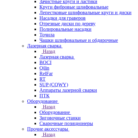
Зачистные круги и ластики
Круги фибровые шлифовальные
Лепестковые шлифовальные круги и диски
Насадки для граверов
Отрезные диски по дереву
Полировальные насадки
Точила
Чашки шлифовальные и обдирочные
Лазерная сварка
Назад
Лазерная сварка
BOCI
Qilin
RelFar
RT
SUP (CQWY)
Аппараты лазерной сварки
ПТК
Оборудование
Назад
Оборудование
Зиговочные станки
Сварочные позиционеры
Прочие аксессуары
Назад