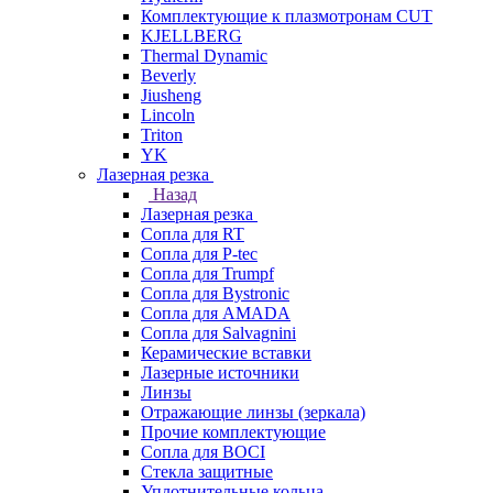
Комплектующие к плазмотронам CUT
KJELLBERG
Thermal Dynamic
Beverly
Jiusheng
Lincoln
Triton
YK
Лазерная резка
Назад
Лазерная резка
Сопла для RT
Сопла для P-tec
Сопла для Trumpf
Сопла для Bystronic
Сопла для AMADA
Сопла для Salvagnini
Керамические вставки
Лазерные источники
Линзы
Отражающие линзы (зеркала)
Прочие комплектующие
Сопла для BOCI
Стекла защитные
Уплотнительные кольца