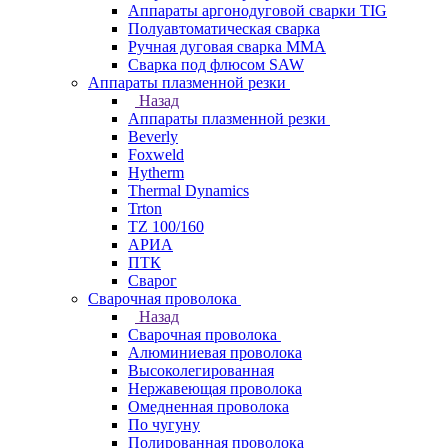
Аппараты аргонодуговой сварки TIG
Полуавтоматическая сварка
Ручная дуговая сварка MMA
Сварка под флюсом SAW
Аппараты плазменной резки
Назад
Аппараты плазменной резки
Beverly
Foxweld
Hytherm
Thermal Dynamics
Trton
TZ 100/160
АРИА
ПТК
Сварог
Сварочная проволока
Назад
Сварочная проволока
Алюминиевая проволока
Высоколегированная
Нержавеющая проволока
Омедненная проволока
По чугуну
Полированная проволока