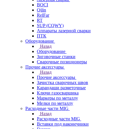
BOCI
Qilin
RelFar
RT
SUP (CQWY)
Аппараты лазерной сварки
ПТК
Оборудование
Назад
Оборудование
Зиговочные станки
Сварочные позиционеры
Прочие аксессуары
Назад
Прочие аксессуары
Зачистка сварочных швов
Карандаши разметочные
Ключи газосварщика
Маркеры по металлу
Мелки по металлу
Расходные части MIG
Назад
Расходные части MIG
Вставки под наконечники