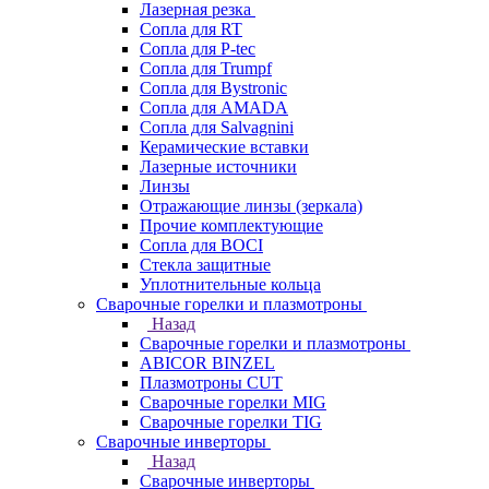
Лазерная резка
Сопла для RT
Сопла для P-tec
Сопла для Trumpf
Сопла для Bystronic
Сопла для AMADA
Сопла для Salvagnini
Керамические вставки
Лазерные источники
Линзы
Отражающие линзы (зеркала)
Прочие комплектующие
Сопла для BOCI
Стекла защитные
Уплотнительные кольца
Сварочные горелки и плазмотроны
Назад
Сварочные горелки и плазмотроны
ABICOR BINZEL
Плазмотроны CUT
Сварочные горелки MIG
Сварочные горелки TIG
Сварочные инверторы
Назад
Сварочные инверторы