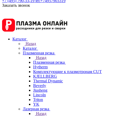
+7 (495) 790-33-19
tel:+74957903319
Заказать звонок
Каталог
Назад
Каталог
Плазменная резка
Назад
Плазменная резка
Hytherm
Комплектующие к плазмотронам CUT
KJELLBERG
Thermal Dynamic
Beverly
Jiusheng
Lincoln
Triton
YK
Лазерная резка
Назад