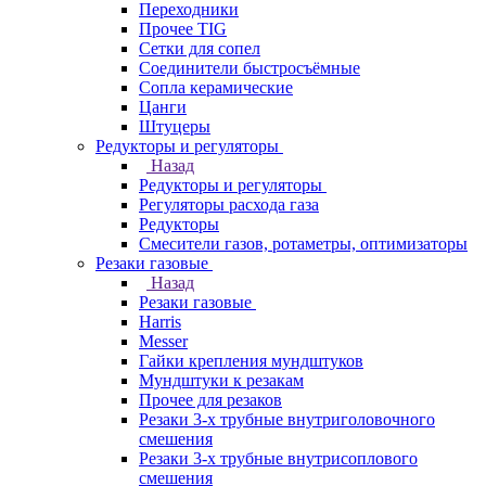
Переходники
Прочее TIG
Сетки для сопел
Соединители быстросъёмные
Сопла керамические
Цанги
Штуцеры
Редукторы и регуляторы
Назад
Редукторы и регуляторы
Регуляторы расхода газа
Редукторы
Смесители газов, ротаметры, оптимизаторы
Резаки газовые
Назад
Резаки газовые
Harris
Messer
Гайки крепления мундштуков
Мундштуки к резакам
Прочее для резаков
Резаки 3-х трубные внутриголовочного
смешения
Резаки 3-х трубные внутрисоплового
смешения