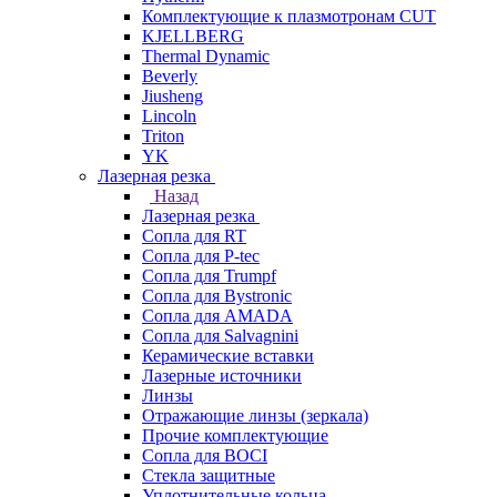
Комплектующие к плазмотронам CUT
KJELLBERG
Thermal Dynamic
Beverly
Jiusheng
Lincoln
Triton
YK
Лазерная резка
Назад
Лазерная резка
Сопла для RT
Сопла для P-tec
Сопла для Trumpf
Сопла для Bystronic
Сопла для AMADA
Сопла для Salvagnini
Керамические вставки
Лазерные источники
Линзы
Отражающие линзы (зеркала)
Прочие комплектующие
Сопла для BOCI
Стекла защитные
Уплотнительные кольца