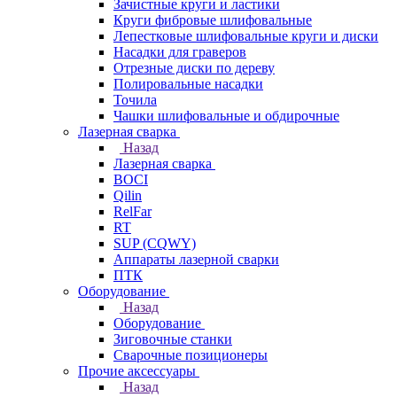
Зачистные круги и ластики
Круги фибровые шлифовальные
Лепестковые шлифовальные круги и диски
Насадки для граверов
Отрезные диски по дереву
Полировальные насадки
Точила
Чашки шлифовальные и обдирочные
Лазерная сварка
Назад
Лазерная сварка
BOCI
Qilin
RelFar
RT
SUP (CQWY)
Аппараты лазерной сварки
ПТК
Оборудование
Назад
Оборудование
Зиговочные станки
Сварочные позиционеры
Прочие аксессуары
Назад