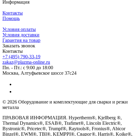
Информация
Контакты
Помощь
Условия оплаты
Условия доставки
Гарантия на товар
Заказать звонок
Контакты
+7 (495) 790-33-19
zakaz@plazma-online.ru
Пн. - Пт.: с 9:00 до 18:00
Москва, Алтуфьевское шоссе 37с24
© 2026 Оборудование и комплектующие для сварки и резки
металла
ПРАВОВАЯ ИНФОРМАЦИЯ. Hypertherm®, Kjellberg ®,
Thermal Dynamics®, ESAB®, Trafimet®, Lincoln Electric®,
Bystronic®, Pricetec®, Trumpf®, Raytools®, Fronius®, Abicor
Binzel®, EWM®, TBI®, KEMPPI®, Сварог®, Harris®, Koike®,