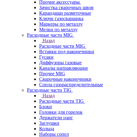
Прочие аксессуары
Зачистка сварочных швов
Карандаши разметочные
Ключи газосварщика
Маркеры по металлу
Мелки по металлу
Расходные части MIG
Назад
Расходные части MIG
Вставки под наконечники
Гусаки
Диффузоры газовые
Каналы направляющие
Прочее MIG
Сварочные наконечники
Сопла газораспределительные
Расходные части TIG
Назад
Расходные части TIG
Блоки
Головки для горелок
Держатели цанг
Заглушки
Кольца
Наборы сопел