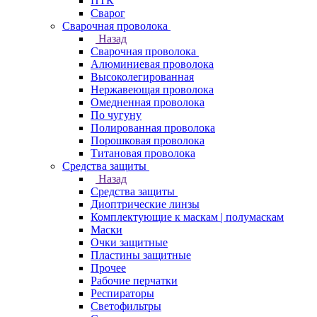
ПТК
Сварог
Сварочная проволока
Назад
Сварочная проволока
Алюминиевая проволока
Высоколегированная
Нержавеющая проволока
Омедненная проволока
По чугуну
Полированная проволока
Порошковая проволока
Титановая проволока
Средства защиты
Назад
Средства защиты
Диоптрические линзы
Комплектующие к маскам | полумаскам
Маски
Очки защитные
Пластины защитные
Прочее
Рабочие перчатки
Респираторы
Светофильтры