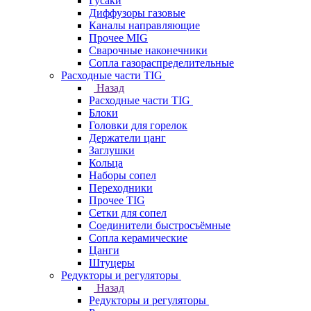
Гусаки
Диффузоры газовые
Каналы направляющие
Прочее MIG
Сварочные наконечники
Сопла газораспределительные
Расходные части TIG
Назад
Расходные части TIG
Блоки
Головки для горелок
Держатели цанг
Заглушки
Кольца
Наборы сопел
Переходники
Прочее TIG
Сетки для сопел
Соединители быстросъёмные
Сопла керамические
Цанги
Штуцеры
Редукторы и регуляторы
Назад
Редукторы и регуляторы