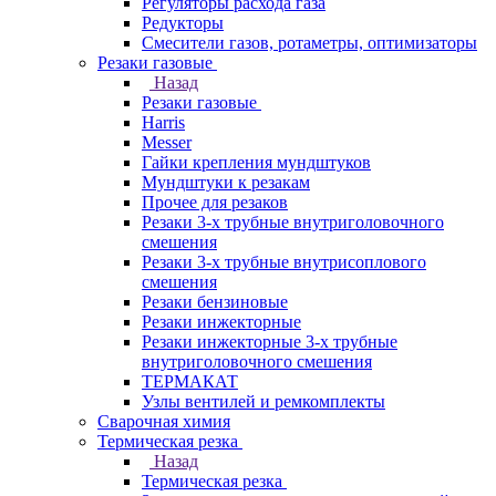
Регуляторы расхода газа
Редукторы
Смесители газов, ротаметры, оптимизаторы
Резаки газовые
Назад
Резаки газовые
Harris
Messer
Гайки крепления мундштуков
Мундштуки к резакам
Прочее для резаков
Резаки 3-х трубные внутриголовочного
смешения
Резаки 3-х трубные внутрисоплового
смешения
Резаки бензиновые
Резаки инжекторные
Резаки инжекторные 3-х трубные
внутриголовочного смешения
ТЕРМАКАТ
Узлы вентилей и ремкомплекты
Сварочная химия
Термическая резка
Назад
Термическая резка