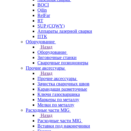
BOCI
Qilin
RelFar
RT
SUP (CQWY)
Аппараты лазерной сварки
ПТК
Оборудование
Назад
Оборудование
Зиговочные станки
Сварочные позиционеры
Прочие аксессуары
Назад
Прочие аксессуары
Зачистка сварочных швов
Карандаши разметочные
Ключи газосварщика
Маркеры по металлу
Мелки по металлу
Расходные части MIG
Назад
Расходные части MIG
Вставки под наконечники