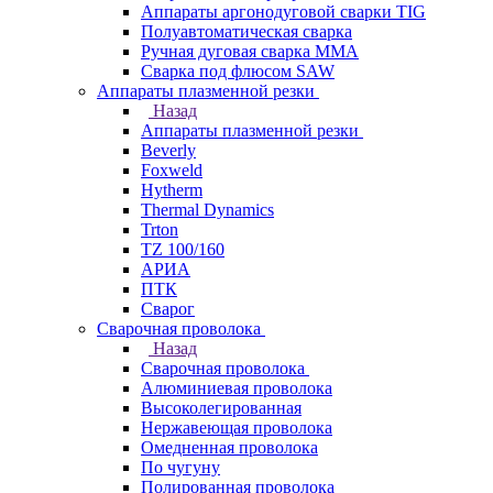
Аппараты аргонодуговой сварки TIG
Полуавтоматическая сварка
Ручная дуговая сварка MMA
Сварка под флюсом SAW
Аппараты плазменной резки
Назад
Аппараты плазменной резки
Beverly
Foxweld
Hytherm
Thermal Dynamics
Trton
TZ 100/160
АРИА
ПТК
Сварог
Сварочная проволока
Назад
Сварочная проволока
Алюминиевая проволока
Высоколегированная
Нержавеющая проволока
Омедненная проволока
По чугуну
Полированная проволока