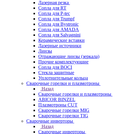
Лазерная резка
Сопла для RT
Сопла для P-tec
Сопла для Trumpf
Сопла для Bystronic
Сопла для AMADA
Сопла для Salvagnini
Керамические вставки
Лазерные источники
Линзы
Отражающие линзы (зеркала)
Прочие комплектующие
Сопла для BOCI
Стекла защитные
Уплотнительные кольца
Сварочные горелки и плазмотроны
Назад
Сварочные горелки и плазмотроны
ABICOR BINZEL
Плазмотроны CUT
Сварочные горелки MIG
Сварочные горелки TIG
Сварочные инверторы
Назад
Сварочные инверторы