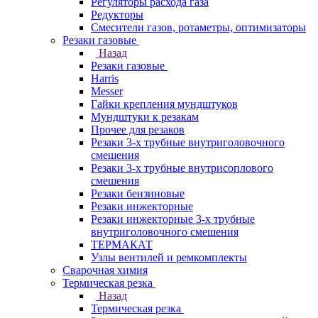
Регуляторы расхода газа
Редукторы
Смесители газов, ротаметры, оптимизаторы
Резаки газовые
Назад
Резаки газовые
Harris
Messer
Гайки крепления мундштуков
Мундштуки к резакам
Прочее для резаков
Резаки 3-х трубные внутриголовочного
смешения
Резаки 3-х трубные внутрисоплового
смешения
Резаки бензиновые
Резаки инжекторные
Резаки инжекторные 3-х трубные
внутриголовочного смешения
ТЕРМАКАТ
Узлы вентилей и ремкомплекты
Сварочная химия
Термическая резка
Назад
Термическая резка