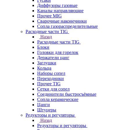
Гусаки
Диффузоры газовые
Каналы направляющие
Прочее MIG
Сварочные наконечники
Сопла газораспределительные
Расходные части TIG
Назад
Расходные части TIG
Блоки
Головки для горелок
Держатели цанг
Заглушки
Кольца
Наборы сопел
Переходники
Прочее TIG
Сетки для сопел
Соединители быстросъёмные
Сопла керамические
Цанги
Штуцеры
Редукторы и регуляторы
Назад
Редукторы и регуляторы