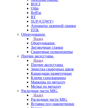
BOCI
Qilin
RelFar
RT
SUP (CQWY)
Аппараты лазерной сварки
ПТК
Оборудование
Назад
Оборудование
Зиговочные станки
Сварочные позиционеры
Прочие аксессуары
Назад
Прочие аксессуары
Зачистка сварочных швов
Карандаши разметочные
Ключи газосварщика
Маркеры по металлу
Мелки по металлу
Расходные части MIG
Назад
Расходные части MIG
Вставки под наконечники