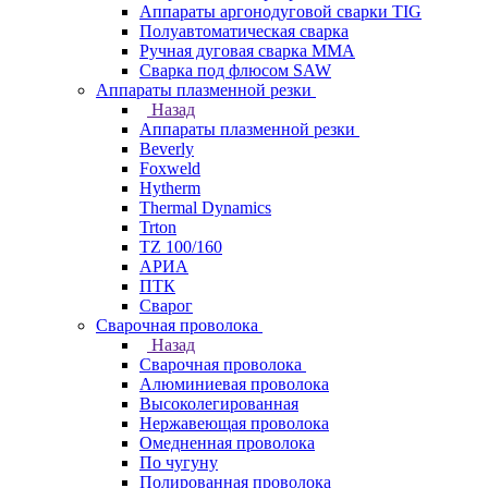
Аппараты аргонодуговой сварки TIG
Полуавтоматическая сварка
Ручная дуговая сварка MMA
Сварка под флюсом SAW
Аппараты плазменной резки
Назад
Аппараты плазменной резки
Beverly
Foxweld
Hytherm
Thermal Dynamics
Trton
TZ 100/160
АРИА
ПТК
Сварог
Сварочная проволока
Назад
Сварочная проволока
Алюминиевая проволока
Высоколегированная
Нержавеющая проволока
Омедненная проволока
По чугуну
Полированная проволока