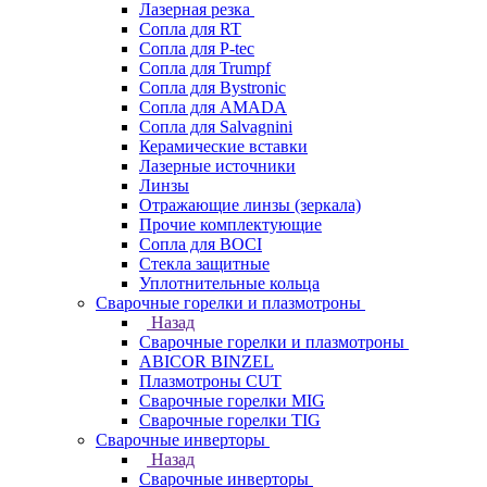
Лазерная резка
Сопла для RT
Сопла для P-tec
Сопла для Trumpf
Сопла для Bystronic
Сопла для AMADA
Сопла для Salvagnini
Керамические вставки
Лазерные источники
Линзы
Отражающие линзы (зеркала)
Прочие комплектующие
Сопла для BOCI
Стекла защитные
Уплотнительные кольца
Сварочные горелки и плазмотроны
Назад
Сварочные горелки и плазмотроны
ABICOR BINZEL
Плазмотроны CUT
Сварочные горелки MIG
Сварочные горелки TIG
Сварочные инверторы
Назад
Сварочные инверторы