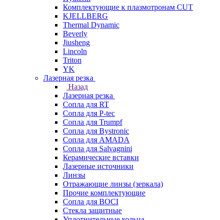
Комплектующие к плазмотронам CUT
KJELLBERG
Thermal Dynamic
Beverly
Jiusheng
Lincoln
Triton
YK
Лазерная резка
Назад
Лазерная резка
Сопла для RT
Сопла для P-tec
Сопла для Trumpf
Сопла для Bystronic
Сопла для AMADA
Сопла для Salvagnini
Керамические вставки
Лазерные источники
Линзы
Отражающие линзы (зеркала)
Прочие комплектующие
Сопла для BOCI
Стекла защитные
Уплотнительные кольца