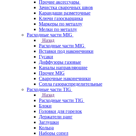
Прочие аксессуары
Зачистка сварочных швов
Карандаши разметочные
Ключи газосварщика
Маркеры по металлу
Мелки по металлу
Расходные части MIG
Назад
Расходные части MIG
Вставки под наконечники
Гусаки
Диффузоры газовые
Каналы направляющие
Прочее MIG
Сварочные наконечники
Сопла газораспределительные
Расходные части TIG
Назад
Расходные части TIG
Блоки
Головки для горелок
Держатели цанг
Заглушки
Кольца
Наборы сопел