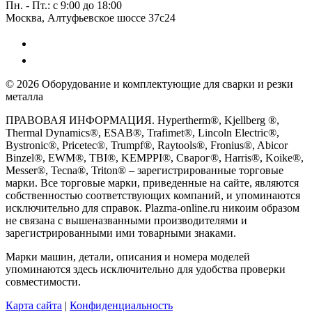
Пн. - Пт.: с 9:00 до 18:00
Москва, Алтуфьевское шоссе 37с24
© 2026 Оборудование и комплектующие для сварки и резки
металла
ПРАВОВАЯ ИНФОРМАЦИЯ. Hypertherm®, Kjellberg ®,
Thermal Dynamics®, ESAB®, Trafimet®, Lincoln Electric®,
Bystronic®, Pricetec®, Trumpf®, Raytools®, Fronius®, Abicor
Binzel®, EWM®, TBI®, KEMPPI®, Сварог®, Harris®, Koike®,
Messer®, Tecna®, Triton® – зарегистрированные торговые
марки. Все торговые марки, приведенные на сайте, являются
собственностью соответствующих компаний, и упоминаются
исключительно для справок. Plazma-online.ru никоим образом
не связана с вышеназванными производителями и
зарегистрированными ими товарными знаками.
Марки машин, детали, описания и номера моделей
упоминаются здесь исключительно для удобства проверки
совместимости.
Карта сайта
|
Конфиденциальность