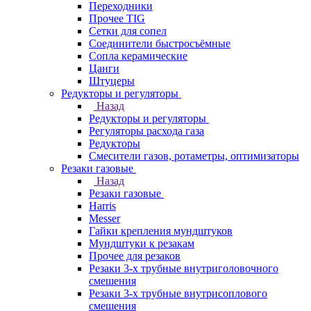
Переходники
Прочее TIG
Сетки для сопел
Соединители быстросъёмные
Сопла керамические
Цанги
Штуцеры
Редукторы и регуляторы
Назад
Редукторы и регуляторы
Регуляторы расхода газа
Редукторы
Смесители газов, ротаметры, оптимизаторы
Резаки газовые
Назад
Резаки газовые
Harris
Messer
Гайки крепления мундштуков
Мундштуки к резакам
Прочее для резаков
Резаки 3-х трубные внутриголовочного
смешения
Резаки 3-х трубные внутрисоплового
смешения