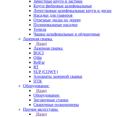
Зачистные круги и ластики
Круги фибровые шлифовальные
Лепестковые шлифовальные круги и диски
Насадки для граверов
Отрезные диски по дереву
Полировальные насадки
Точила
Чашки шлифовальные и обдирочные
Лазерная сварка
Назад
Лазерная сварка
BOCI
Qilin
RelFar
RT
SUP (CQWY)
Аппараты лазерной сварки
ПТК
Оборудование
Назад
Оборудование
Зиговочные станки
Сварочные позиционеры
Прочие аксессуары
Назад