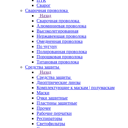
ПТК
Сварог
Сварочная проволока
Назад
Сварочная проволока
Алюминиевая проволока
Высоколегированная
Нержавеющая проволока
Омедненная проволока
По чугуну
Полированная проволока
Порошковая проволока
Титановая проволока
Средства защиты
Назад
Средства защиты
Диоптрические линзы
Комплектующие к маскам | полумаскам
Маски
Очки защитные
Пластины защитные
Прочее
Рабочие перчатки
Респираторы
Светофильтры