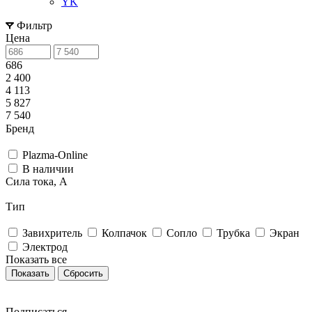
YK
Фильтр
Цена
686
2 400
4 113
5 827
7 540
Бренд
Plazma-Online
В наличии
Сила тока, А
Тип
Завихритель
Колпачок
Сопло
Трубка
Экран
Электрод
Показать все
Сбросить
Подписаться