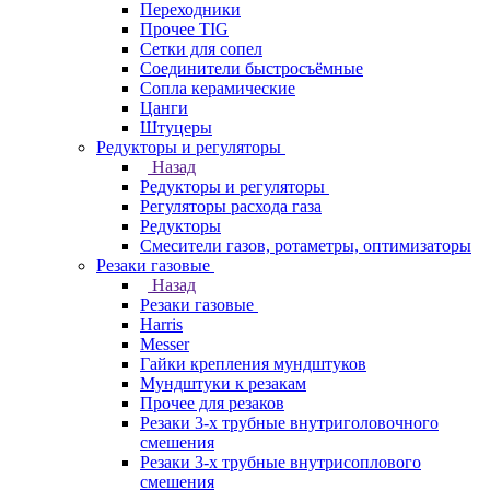
Переходники
Прочее TIG
Сетки для сопел
Соединители быстросъёмные
Сопла керамические
Цанги
Штуцеры
Редукторы и регуляторы
Назад
Редукторы и регуляторы
Регуляторы расхода газа
Редукторы
Смесители газов, ротаметры, оптимизаторы
Резаки газовые
Назад
Резаки газовые
Harris
Messer
Гайки крепления мундштуков
Мундштуки к резакам
Прочее для резаков
Резаки 3-х трубные внутриголовочного
смешения
Резаки 3-х трубные внутрисоплового
смешения