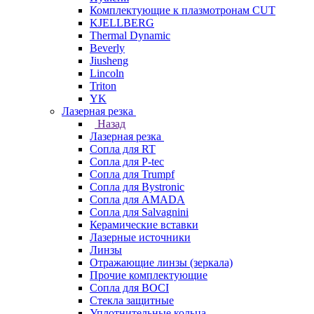
Комплектующие к плазмотронам CUT
KJELLBERG
Thermal Dynamic
Beverly
Jiusheng
Lincoln
Triton
YK
Лазерная резка
Назад
Лазерная резка
Сопла для RT
Сопла для P-tec
Сопла для Trumpf
Сопла для Bystronic
Сопла для AMADA
Сопла для Salvagnini
Керамические вставки
Лазерные источники
Линзы
Отражающие линзы (зеркала)
Прочие комплектующие
Сопла для BOCI
Стекла защитные
Уплотнительные кольца