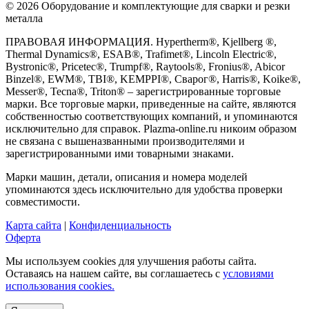
© 2026 Оборудование и комплектующие для сварки и резки
металла
ПРАВОВАЯ ИНФОРМАЦИЯ. Hypertherm®, Kjellberg ®,
Thermal Dynamics®, ESAB®, Trafimet®, Lincoln Electric®,
Bystronic®, Pricetec®, Trumpf®, Raytools®, Fronius®, Abicor
Binzel®, EWM®, TBI®, KEMPPI®, Сварог®, Harris®, Koike®,
Messer®, Tecna®, Triton® – зарегистрированные торговые
марки. Все торговые марки, приведенные на сайте, являются
собственностью соответствующих компаний, и упоминаются
исключительно для справок. Plazma-online.ru никоим образом
не связана с вышеназванными производителями и
зарегистрированными ими товарными знаками.
Марки машин, детали, описания и номера моделей
упоминаются здесь исключительно для удобства проверки
совместимости.
Карта сайта
|
Конфиденциальность
Оферта
Мы используем cookies для улучшения работы сайта.
Оставаясь на нашем сайте, вы соглашаетесь с
условиями
использования cookies.