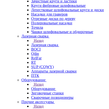
Зачистные круги и ластики
Круги фибровые шлифовальные
Лепестковые шлифовальные круги и диски
Насадки для граверов
Отрезные диски по дереву
Полировальные насадки
Точила
Чашки шлифовальные и обдирочные
Лазерная сварка
Назад
Лазерная сварка
BOCI
Qilin
RelFar
RT
SUP (CQWY)
Аппараты лазерной сварки
ПТК
Оборудование
Назад
Оборудование
Зиговочные станки
Сварочные позиционеры
Прочие аксессуары
Назад