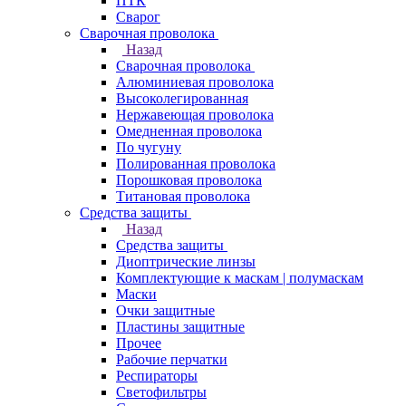
ПТК
Сварог
Сварочная проволока
Назад
Сварочная проволока
Алюминиевая проволока
Высоколегированная
Нержавеющая проволока
Омедненная проволока
По чугуну
Полированная проволока
Порошковая проволока
Титановая проволока
Средства защиты
Назад
Средства защиты
Диоптрические линзы
Комплектующие к маскам | полумаскам
Маски
Очки защитные
Пластины защитные
Прочее
Рабочие перчатки
Респираторы
Светофильтры