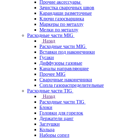
Прочие аксессуары
Зачистка сварочных швов
Карандаши разметочные
Ключи газосварщика
Маркеры по металлу
Мелки по металлу
Расходные части MIG
Назад
Расходные части MIG
Вставки под наконечники
Гусаки
Диффузоры газовые
Каналы направляющие
Прочее MIG
Сварочные наконечники
Сопла газораспределительные
Расходные части TIG
Назад
Расходные части TIG
Блоки
Головки для горелок
Держатели цанг
Заглушки
Кольца
Наборы сопел