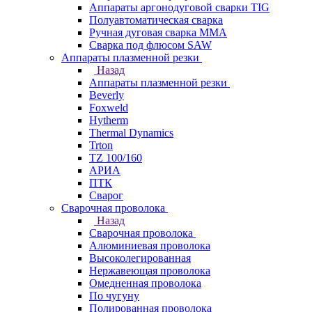
Аппараты аргонодуговой сварки TIG
Полуавтоматическая сварка
Ручная дуговая сварка MMA
Сварка под флюсом SAW
Аппараты плазменной резки
Назад
Аппараты плазменной резки
Beverly
Foxweld
Hytherm
Thermal Dynamics
Trton
TZ 100/160
АРИА
ПТК
Сварог
Сварочная проволока
Назад
Сварочная проволока
Алюминиевая проволока
Высоколегированная
Нержавеющая проволока
Омедненная проволока
По чугуну
Полированная проволока