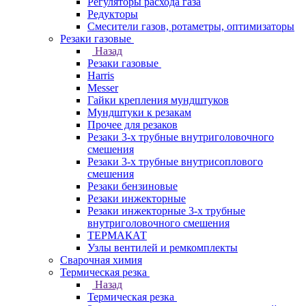
Регуляторы расхода газа
Редукторы
Смесители газов, ротаметры, оптимизаторы
Резаки газовые
Назад
Резаки газовые
Harris
Messer
Гайки крепления мундштуков
Мундштуки к резакам
Прочее для резаков
Резаки 3-х трубные внутриголовочного
смешения
Резаки 3-х трубные внутрисоплового
смешения
Резаки бензиновые
Резаки инжекторные
Резаки инжекторные 3-х трубные
внутриголовочного смешения
ТЕРМАКАТ
Узлы вентилей и ремкомплекты
Сварочная химия
Термическая резка
Назад
Термическая резка