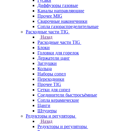
Гусаки
Диффузоры газовые
Каналы направляющие
Прочее MIG
Сварочные наконечники
Сопла газораспределительные
Расходные части TIG
Назад
Расходные части TIG
Блоки
Головки для горелок
Держатели цанг
Заглушки
Кольца
Наборы сопел
Переходники
Прочее TIG
Сетки для сопел
Соединители быстросъёмные
Сопла керамические
Цанги
Штуцеры
Редукторы и регуляторы
Назад
Редукторы и регуляторы