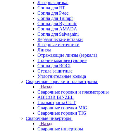
Лазерная резка
Сопла для RT
Сопла для P-tec
Сопла для Trumpf
Сопла для Bystronic
Сопла для AMADA
Сопла для Salvagnini
Керамические вставки
Лазерные источники
Линзы
Отражающие линзы (зеркала)
Прочие комплектующие
Сопла для BOCI
Стекла защитные
Уплотнительные кольца
Сварочные горелки и плазмотроны
Назад
Сварочные горелки и плазмотроны
ABICOR BINZEL
Плазмотроны CUT
Сварочные горелки MIG
Сварочные горелки TIG
Сварочные инверторы
Назад
Сварочные инверторы