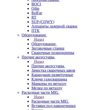
BOCI
Qilin
RelFar
RT
SUP (CQWY)
Аппараты лазерной сварки
ПТК
Оборудование
Назад
Оборудование
Зиговочные станки
Сварочные позиционеры
Прочие аксессуары
Назад
Прочие аксессуары
Зачистка сварочных швов
Карандаши разметочные
Ключи газосварщика
Маркеры по металлу
Мелки по металлу
Расходные части MIG
Назад
Расходные части MIG
Вставки под наконечники