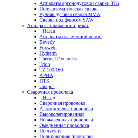
Аппараты аргонодуговой сварки TIG
Полуавтоматическая сварка
Ручная дуговая сварка MMA
Сварка под флюсом SAW
Аппараты плазменной резки
Назад
Аппараты плазменной резки
Beverly
Foxweld
Hytherm
Thermal Dynamics
Trton
TZ 100/160
АРИА
ПТК
Сварог
Сварочная проволока
Назад
Сварочная проволока
Алюминиевая проволока
Высоколегированная
Нержавеющая проволока
Омедненная проволока
По чугуну
Полированная проволока