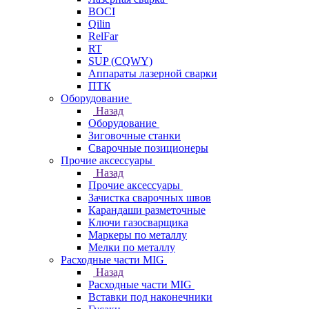
BOCI
Qilin
RelFar
RT
SUP (CQWY)
Аппараты лазерной сварки
ПТК
Оборудование
Назад
Оборудование
Зиговочные станки
Сварочные позиционеры
Прочие аксессуары
Назад
Прочие аксессуары
Зачистка сварочных швов
Карандаши разметочные
Ключи газосварщика
Маркеры по металлу
Мелки по металлу
Расходные части MIG
Назад
Расходные части MIG
Вставки под наконечники