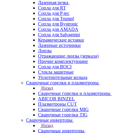
Лазерная резка
Сопла для RT
Сопла для P-tec
Сопла для Trumpf
Сопла для Bystronic
Сопла для AMADA
Сопла для Salvagnini
Керамические вставки
Лазерные источники
Линзы
Отражающие линзы (зеркала)
Прочие комплектующие
Сопла для BOCI
Стекла защитные
Уплотнительные кольца
Сварочные горелки и плазмотроны
Назад
Сварочные горелки и плазмотроны
ABICOR BINZEL
Плазмотроны CUT
Сварочные горелки MIG
Сварочные горелки TIG
Сварочные инверторы
Назад
Сварочные инверторы