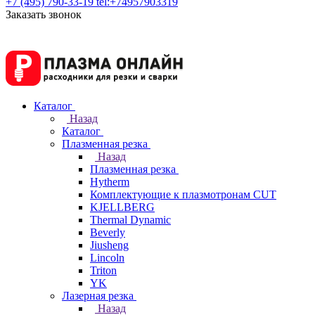
+7 (495) 790-33-19
tel:+74957903319
Заказать звонок
Каталог
Назад
Каталог
Плазменная резка
Назад
Плазменная резка
Hytherm
Комплектующие к плазмотронам CUT
KJELLBERG
Thermal Dynamic
Beverly
Jiusheng
Lincoln
Triton
YK
Лазерная резка
Назад