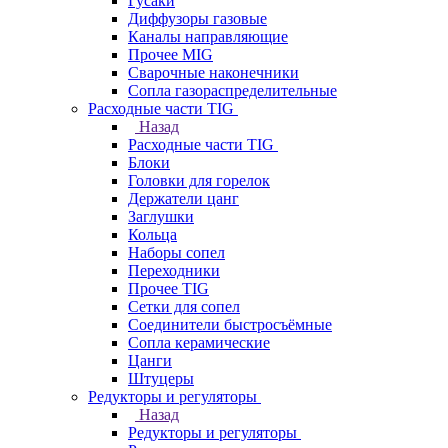
Гусаки
Диффузоры газовые
Каналы направляющие
Прочее MIG
Сварочные наконечники
Сопла газораспределительные
Расходные части TIG
Назад
Расходные части TIG
Блоки
Головки для горелок
Держатели цанг
Заглушки
Кольца
Наборы сопел
Переходники
Прочее TIG
Сетки для сопел
Соединители быстросъёмные
Сопла керамические
Цанги
Штуцеры
Редукторы и регуляторы
Назад
Редукторы и регуляторы