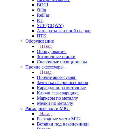
BOCI
Qilin
RelFar
RT
SUP (CQWY)
Аппараты лазерной сварки
ПТК
Оборудование
Назад
Оборудование
Зиговочные станки
Сварочные позиционеры
Прочие аксессуары
Назад
Прочие аксессуары
Зачистка сварочных швов
Карандаши разметочные
Ключи газосварщика
Маркеры по металлу
Мелки по металлу
Расходные части MIG
Назад
Расходные части MIG
Вставки под наконечники