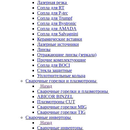
Лазерная резка
Сопла для RT
Сопла для P-tec
Сопла для Trumpf
Сопла для Bystronic
Сопла для AMADA
Сопла для Salvagnini
Керамические вставки
Лазерные источники
Линзы
Отражающие линзы (зеркала)
Прочие комплектующие
Сопла для BOCI
Стекла защитные
Уплотнительные кольца
Сварочные горелки и плазмотроны
Назад
Сварочные горелки и плазмотроны
ABICOR BINZEL
Плазмотроны CUT
Сварочные горелки MIG
Сварочные горелки TIG
Сварочные инверторы
Назад
Сварочные инверторы