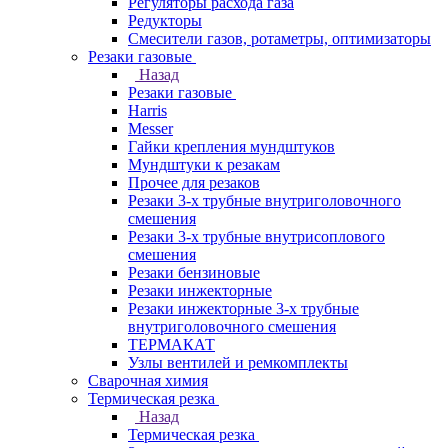
Регуляторы расхода газа
Редукторы
Смесители газов, ротаметры, оптимизаторы
Резаки газовые
Назад
Резаки газовые
Harris
Messer
Гайки крепления мундштуков
Мундштуки к резакам
Прочее для резаков
Резаки 3-х трубные внутриголовочного
смешения
Резаки 3-х трубные внутрисоплового
смешения
Резаки бензиновые
Резаки инжекторные
Резаки инжекторные 3-х трубные
внутриголовочного смешения
ТЕРМАКАТ
Узлы вентилей и ремкомплекты
Сварочная химия
Термическая резка
Назад
Термическая резка