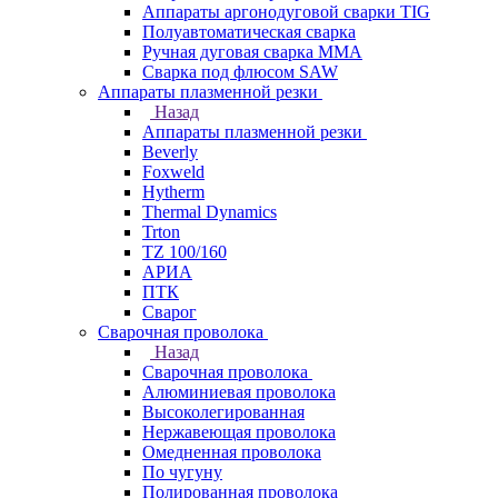
Аппараты аргонодуговой сварки TIG
Полуавтоматическая сварка
Ручная дуговая сварка MMA
Сварка под флюсом SAW
Аппараты плазменной резки
Назад
Аппараты плазменной резки
Beverly
Foxweld
Hytherm
Thermal Dynamics
Trton
TZ 100/160
АРИА
ПТК
Сварог
Сварочная проволока
Назад
Сварочная проволока
Алюминиевая проволока
Высоколегированная
Нержавеющая проволока
Омедненная проволока
По чугуну
Полированная проволока