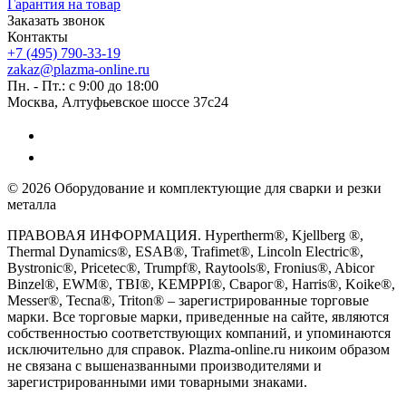
Гарантия на товар
Заказать звонок
Контакты
+7 (495) 790-33-19
zakaz@plazma-online.ru
Пн. - Пт.: с 9:00 до 18:00
Москва, Алтуфьевское шоссе 37с24
© 2026 Оборудование и комплектующие для сварки и резки
металла
ПРАВОВАЯ ИНФОРМАЦИЯ. Hypertherm®, Kjellberg ®,
Thermal Dynamics®, ESAB®, Trafimet®, Lincoln Electric®,
Bystronic®, Pricetec®, Trumpf®, Raytools®, Fronius®, Abicor
Binzel®, EWM®, TBI®, KEMPPI®, Сварог®, Harris®, Koike®,
Messer®, Tecna®, Triton® – зарегистрированные торговые
марки. Все торговые марки, приведенные на сайте, являются
собственностью соответствующих компаний, и упоминаются
исключительно для справок. Plazma-online.ru никоим образом
не связана с вышеназванными производителями и
зарегистрированными ими товарными знаками.