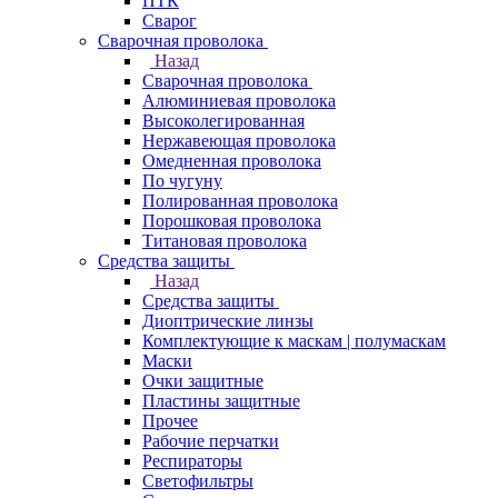
ПТК
Сварог
Сварочная проволока
Назад
Сварочная проволока
Алюминиевая проволока
Высоколегированная
Нержавеющая проволока
Омедненная проволока
По чугуну
Полированная проволока
Порошковая проволока
Титановая проволока
Средства защиты
Назад
Средства защиты
Диоптрические линзы
Комплектующие к маскам | полумаскам
Маски
Очки защитные
Пластины защитные
Прочее
Рабочие перчатки
Респираторы
Светофильтры