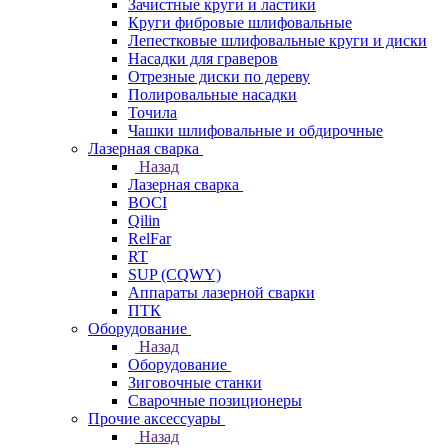
Зачистные круги и ластики
Круги фибровые шлифовальные
Лепестковые шлифовальные круги и диски
Насадки для граверов
Отрезные диски по дереву
Полировальные насадки
Точила
Чашки шлифовальные и обдирочные
Лазерная сварка
Назад
Лазерная сварка
BOCI
Qilin
RelFar
RT
SUP (CQWY)
Аппараты лазерной сварки
ПТК
Оборудование
Назад
Оборудование
Зиговочные станки
Сварочные позиционеры
Прочие аксессуары
Назад