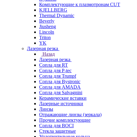
Комплектующие к плазмотронам CUT
KJELLBERG
Thermal Dynamic
Beverly
Jiusheng
Lincoln
Triton
YK
Лазерная резка
Назад
Лазерная резка
Сопла для RT
Сопла для P-tec
Сопла для Trumpf
Сопла для Bystronic
Сопла для AMADA
Сопла для Salvagnini
Керамические вставки
Лазерные источники
Линзы
Отражающие линзы (зеркала)
Прочие комплектующие
Сопла для BOCI
Стекла защитные
Уплотнительные кольца