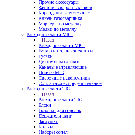
Прочие аксессуары
Зачистка сварочных швов
Карандаши разметочные
Ключи газосварщика
Маркеры по металлу
Мелки по металлу
Расходные части MIG
Назад
Расходные части MIG
Вставки под наконечники
Гусаки
Диффузоры газовые
Каналы направляющие
Прочее MIG
Сварочные наконечники
Сопла газораспределительные
Расходные части TIG
Назад
Расходные части TIG
Блоки
Головки для горелок
Держатели цанг
Заглушки
Кольца
Наборы сопел