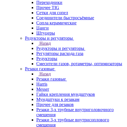
Переходники
Прочее TIG
Сетки для сопел
Соединители быстросъёмные
Сопла керамические
Цанги
Штуцеры
Редукторы и регуляторы
Назад
Редукторы и регуляторы
Регуляторы расхода газа
Редукторы
Смесители газов, ротаметры, оптимизаторы
Резаки газовые
Назад
Резаки газовые
Harris
Messer
Гайки крепления мундштуков
Мундштуки к резакам
Прочее для резаков
Резаки 3-х трубные внутриголовочного
смешения
Резаки 3-х трубные внутрисоплового
смешения