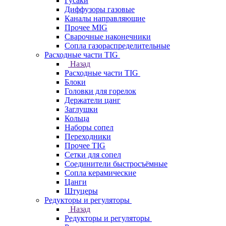
Гусаки
Диффузоры газовые
Каналы направляющие
Прочее MIG
Сварочные наконечники
Сопла газораспределительные
Расходные части TIG
Назад
Расходные части TIG
Блоки
Головки для горелок
Держатели цанг
Заглушки
Кольца
Наборы сопел
Переходники
Прочее TIG
Сетки для сопел
Соединители быстросъёмные
Сопла керамические
Цанги
Штуцеры
Редукторы и регуляторы
Назад
Редукторы и регуляторы