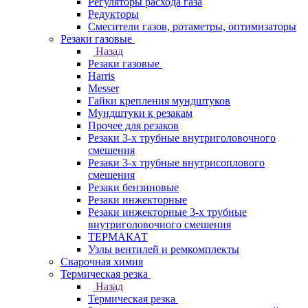
Регуляторы расхода газа
Редукторы
Смесители газов, ротаметры, оптимизаторы
Резаки газовые
Назад
Резаки газовые
Harris
Messer
Гайки крепления мундштуков
Мундштуки к резакам
Прочее для резаков
Резаки 3-х трубные внутриголовочного
смешения
Резаки 3-х трубные внутрисоплового
смешения
Резаки бензиновые
Резаки инжекторные
Резаки инжекторные 3-х трубные
внутриголовочного смешения
ТЕРМАКАТ
Узлы вентилей и ремкомплекты
Сварочная химия
Термическая резка
Назад
Термическая резка