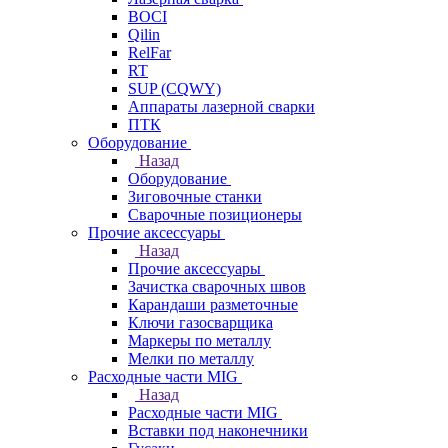
BOCI
Qilin
RelFar
RT
SUP (CQWY)
Аппараты лазерной сварки
ПТК
Оборудование
Назад
Оборудование
Зиговочные станки
Сварочные позиционеры
Прочие аксессуары
Назад
Прочие аксессуары
Зачистка сварочных швов
Карандаши разметочные
Ключи газосварщика
Маркеры по металлу
Мелки по металлу
Расходные части MIG
Назад
Расходные части MIG
Вставки под наконечники