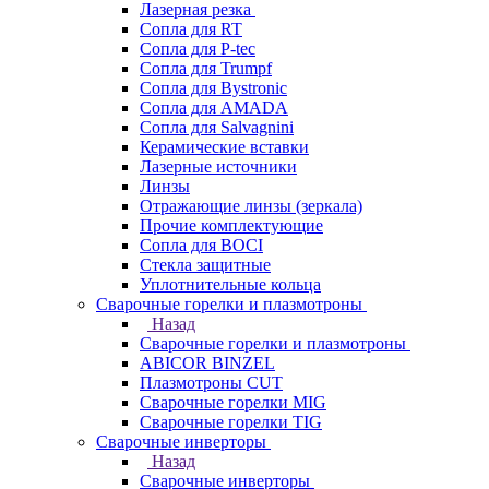
Лазерная резка
Сопла для RT
Сопла для P-tec
Сопла для Trumpf
Сопла для Bystronic
Сопла для AMADA
Сопла для Salvagnini
Керамические вставки
Лазерные источники
Линзы
Отражающие линзы (зеркала)
Прочие комплектующие
Сопла для BOCI
Стекла защитные
Уплотнительные кольца
Сварочные горелки и плазмотроны
Назад
Сварочные горелки и плазмотроны
ABICOR BINZEL
Плазмотроны CUT
Сварочные горелки MIG
Сварочные горелки TIG
Сварочные инверторы
Назад
Сварочные инверторы