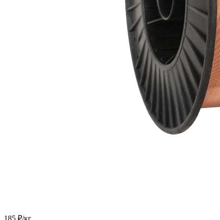
185 ₽/
кг