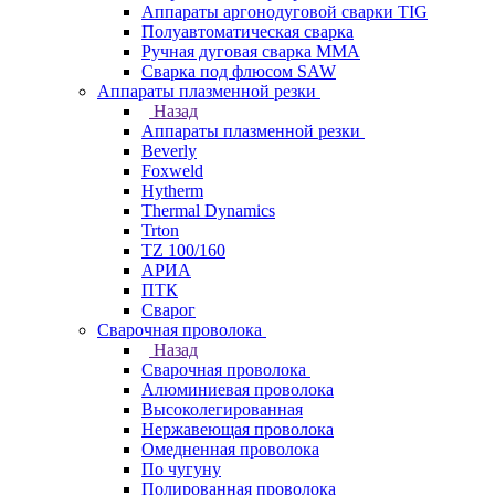
Аппараты аргонодуговой сварки TIG
Полуавтоматическая сварка
Ручная дуговая сварка MMA
Сварка под флюсом SAW
Аппараты плазменной резки
Назад
Аппараты плазменной резки
Beverly
Foxweld
Hytherm
Thermal Dynamics
Trton
TZ 100/160
АРИА
ПТК
Сварог
Сварочная проволока
Назад
Сварочная проволока
Алюминиевая проволока
Высоколегированная
Нержавеющая проволока
Омедненная проволока
По чугуну
Полированная проволока