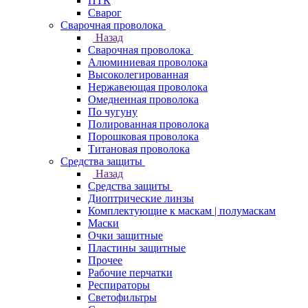
ПТК
Сварог
Сварочная проволока
Назад
Сварочная проволока
Алюминиевая проволока
Высоколегированная
Нержавеющая проволока
Омедненная проволока
По чугуну
Полированная проволока
Порошковая проволока
Титановая проволока
Средства защиты
Назад
Средства защиты
Диоптрические линзы
Комплектующие к маскам | полумаскам
Маски
Очки защитные
Пластины защитные
Прочее
Рабочие перчатки
Респираторы
Светофильтры