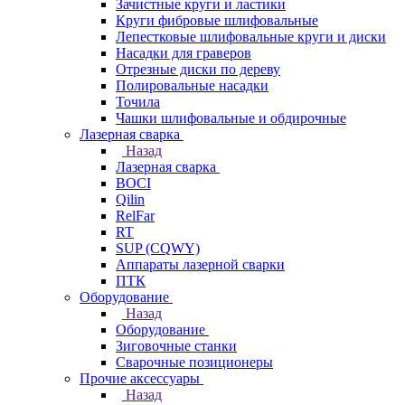
Зачистные круги и ластики
Круги фибровые шлифовальные
Лепестковые шлифовальные круги и диски
Насадки для граверов
Отрезные диски по дереву
Полировальные насадки
Точила
Чашки шлифовальные и обдирочные
Лазерная сварка
Назад
Лазерная сварка
BOCI
Qilin
RelFar
RT
SUP (CQWY)
Аппараты лазерной сварки
ПТК
Оборудование
Назад
Оборудование
Зиговочные станки
Сварочные позиционеры
Прочие аксессуары
Назад