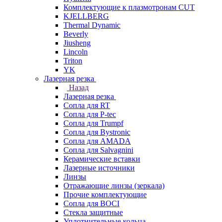
Комплектующие к плазмотронам CUT
KJELLBERG
Thermal Dynamic
Beverly
Jiusheng
Lincoln
Triton
YK
Лазерная резка
Назад
Лазерная резка
Сопла для RT
Сопла для P-tec
Сопла для Trumpf
Сопла для Bystronic
Сопла для AMADA
Сопла для Salvagnini
Керамические вставки
Лазерные источники
Линзы
Отражающие линзы (зеркала)
Прочие комплектующие
Сопла для BOCI
Стекла защитные
Уплотнительные кольца