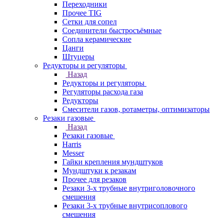
Переходники
Прочее TIG
Сетки для сопел
Соединители быстросъёмные
Сопла керамические
Цанги
Штуцеры
Редукторы и регуляторы
Назад
Редукторы и регуляторы
Регуляторы расхода газа
Редукторы
Смесители газов, ротаметры, оптимизаторы
Резаки газовые
Назад
Резаки газовые
Harris
Messer
Гайки крепления мундштуков
Мундштуки к резакам
Прочее для резаков
Резаки 3-х трубные внутриголовочного
смешения
Резаки 3-х трубные внутрисоплового
смешения