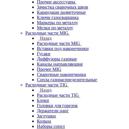
Прочие аксессуары
Зачистка сварочных швов
Карандаши разметочные
Ключи газосварщика
Маркеры по металлу
Мелки по металлу
Расходные части MIG
Назад
Расходные части MIG
Вставки под наконечники
Гусаки
Диффузоры газовые
Каналы направляющие
Прочее MIG
Сварочные наконечники
Сопла газораспределительные
Расходные части TIG
Назад
Расходные части TIG
Блоки
Головки для горелок
Держатели цанг
Заглушки
Кольца
Наборы сопел