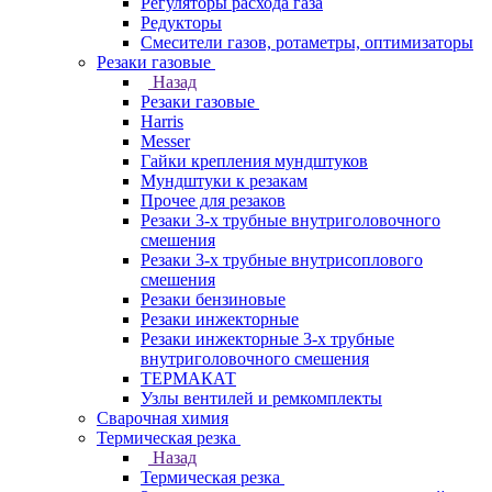
Регуляторы расхода газа
Редукторы
Смесители газов, ротаметры, оптимизаторы
Резаки газовые
Назад
Резаки газовые
Harris
Messer
Гайки крепления мундштуков
Мундштуки к резакам
Прочее для резаков
Резаки 3-х трубные внутриголовочного
смешения
Резаки 3-х трубные внутрисоплового
смешения
Резаки бензиновые
Резаки инжекторные
Резаки инжекторные 3-х трубные
внутриголовочного смешения
ТЕРМАКАТ
Узлы вентилей и ремкомплекты
Сварочная химия
Термическая резка
Назад
Термическая резка