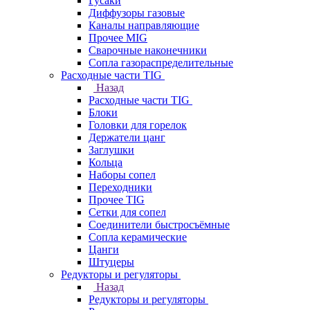
Гусаки
Диффузоры газовые
Каналы направляющие
Прочее MIG
Сварочные наконечники
Сопла газораспределительные
Расходные части TIG
Назад
Расходные части TIG
Блоки
Головки для горелок
Держатели цанг
Заглушки
Кольца
Наборы сопел
Переходники
Прочее TIG
Сетки для сопел
Соединители быстросъёмные
Сопла керамические
Цанги
Штуцеры
Редукторы и регуляторы
Назад
Редукторы и регуляторы