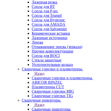
Лазерная резка
Сопла для RT
Сопла для P-tec
Сопла для Trumpf
Сопла для Bystronic
Сопла для AMADA
Сопла для Salvagnini
Керамические вставки
Лазерные источники
Линзы
Отражающие линзы (зеркала)
Прочие комплектующие
Сопла для BOCI
Стекла защитные
Уплотнительные кольца
Сварочные горелки и плазмотроны
Назад
Сварочные горелки и плазмотроны
ABICOR BINZEL
Плазмотроны CUT
Сварочные горелки MIG
Сварочные горелки TIG
Сварочные инверторы
Назад
Сварочные инверторы