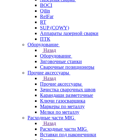
BOCI
Qilin
RelFar
RT
SUP (CQWY)
Аппараты лазерной сварки
ПТК
Оборудование
Назад
Оборудование
Зиговочные станки
Сварочные позиционеры
Прочие аксессуары
Назад
Прочие аксессуары
Зачистка сварочных швов
Карандаши разметочные
Ключи газосварщика
Маркеры по металлу
Мелки по металлу
Расходные части MIG
Назад
Расходные части MIG
Вставки под наконечники