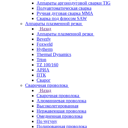
Аппараты аргонодуговой сварки TIG
Полуавтоматическая сварка
Ручная дуговая сварка MMA
Сварка под флюсом SAW
Аппараты плазменной резки
Назад
Аппараты плазменной резки
Beverly
Foxweld
Hytherm
Thermal Dynamics
Trton
TZ 100/160
АРИА
ПТК
Сварог
Сварочная проволока
Назад
Сварочная проволока
Алюминиевая проволока
Высоколегированная
Нержавеющая проволока
Омедненная проволока
По чугуну
Полированная проволока