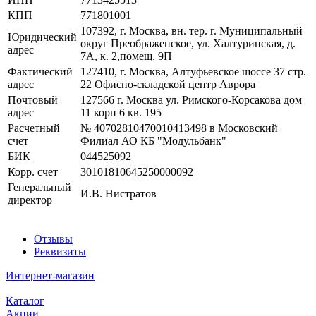
КПП
771801001
107392, г. Москва, вн. тер. г. Муниципальный
Юридический
округ Преображенское, ул. Халтуринская, д.
адрес
7А, к. 2,помещ. 9П
Фактический
127410, г. Москва, Алтуфьевское шоссе 37 стр.
адрес
22 Офисно-складской центр Аврора
Почтовый
127566 г. Москва ул. Римского-Корсакова дом
адрес
11 корп 6 кв. 195
Расчетный
№ 40702810470010413498 в Московский
счет
Филиал АО КБ "Модульбанк"
БИК
044525092
Корр. счет
30101810645250000092
Генеральный
И.В. Нистратов
директор
Отзывы
Реквизиты
Интернет-магазин
Каталог
Акции