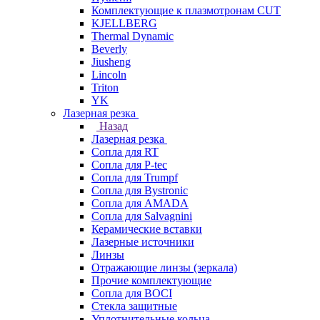
Комплектующие к плазмотронам CUT
KJELLBERG
Thermal Dynamic
Beverly
Jiusheng
Lincoln
Triton
YK
Лазерная резка
Назад
Лазерная резка
Сопла для RT
Сопла для P-tec
Сопла для Trumpf
Сопла для Bystronic
Сопла для AMADA
Сопла для Salvagnini
Керамические вставки
Лазерные источники
Линзы
Отражающие линзы (зеркала)
Прочие комплектующие
Сопла для BOCI
Стекла защитные
Уплотнительные кольца