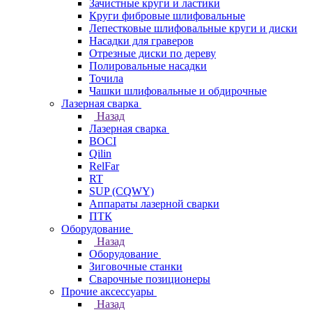
Зачистные круги и ластики
Круги фибровые шлифовальные
Лепестковые шлифовальные круги и диски
Насадки для граверов
Отрезные диски по дереву
Полировальные насадки
Точила
Чашки шлифовальные и обдирочные
Лазерная сварка
Назад
Лазерная сварка
BOCI
Qilin
RelFar
RT
SUP (CQWY)
Аппараты лазерной сварки
ПТК
Оборудование
Назад
Оборудование
Зиговочные станки
Сварочные позиционеры
Прочие аксессуары
Назад