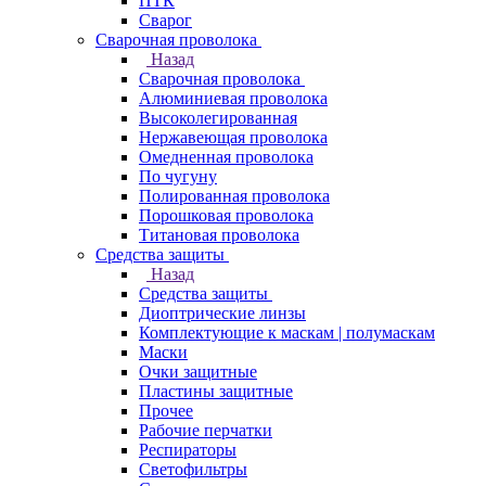
ПТК
Сварог
Сварочная проволока
Назад
Сварочная проволока
Алюминиевая проволока
Высоколегированная
Нержавеющая проволока
Омедненная проволока
По чугуну
Полированная проволока
Порошковая проволока
Титановая проволока
Средства защиты
Назад
Средства защиты
Диоптрические линзы
Комплектующие к маскам | полумаскам
Маски
Очки защитные
Пластины защитные
Прочее
Рабочие перчатки
Респираторы
Светофильтры