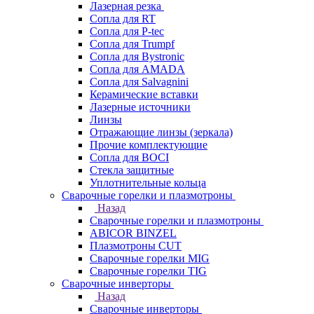
Лазерная резка
Сопла для RT
Сопла для P-tec
Сопла для Trumpf
Сопла для Bystronic
Сопла для AMADA
Сопла для Salvagnini
Керамические вставки
Лазерные источники
Линзы
Отражающие линзы (зеркала)
Прочие комплектующие
Сопла для BOCI
Стекла защитные
Уплотнительные кольца
Сварочные горелки и плазмотроны
Назад
Сварочные горелки и плазмотроны
ABICOR BINZEL
Плазмотроны CUT
Сварочные горелки MIG
Сварочные горелки TIG
Сварочные инверторы
Назад
Сварочные инверторы