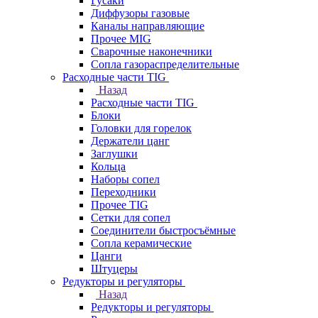
Гусаки
Диффузоры газовые
Каналы направляющие
Прочее MIG
Сварочные наконечники
Сопла газораспределительные
Расходные части TIG
Назад
Расходные части TIG
Блоки
Головки для горелок
Держатели цанг
Заглушки
Кольца
Наборы сопел
Переходники
Прочее TIG
Сетки для сопел
Соединители быстросъёмные
Сопла керамические
Цанги
Штуцеры
Редукторы и регуляторы
Назад
Редукторы и регуляторы