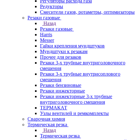
Регуляторы расхода газа
Редукторы
Смесители газов, ротаметры, оптимизаторы
Резаки газовые
Назад
Резаки газовые
Harris
Messer
Гайки крепления мундштуков
Мундштуки к резакам
Прочее для резаков
Резаки 3-х трубные внутриголовочного
смешения
Резаки 3-х трубные внутрисоплового
смешения
Резаки бензиновые
Резаки инжекторные
Резаки инжекторные 3-х трубные
внутриголовочного смешения
ТЕРМАКАТ
Узлы вентилей и ремкомплекты
Сварочная химия
Термическая резка
Назад
Термическая резка