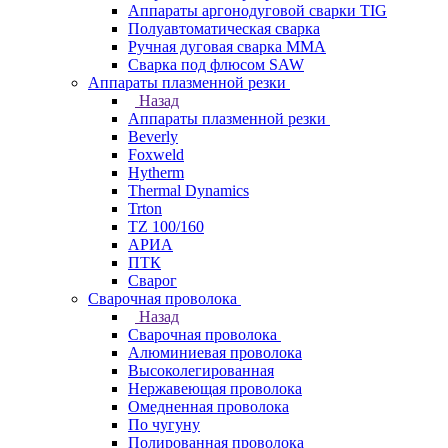
Аппараты аргонодуговой сварки TIG
Полуавтоматическая сварка
Ручная дуговая сварка MMA
Сварка под флюсом SAW
Аппараты плазменной резки
Назад
Аппараты плазменной резки
Beverly
Foxweld
Hytherm
Thermal Dynamics
Trton
TZ 100/160
АРИА
ПТК
Сварог
Сварочная проволока
Назад
Сварочная проволока
Алюминиевая проволока
Высоколегированная
Нержавеющая проволока
Омедненная проволока
По чугуну
Полированная проволока