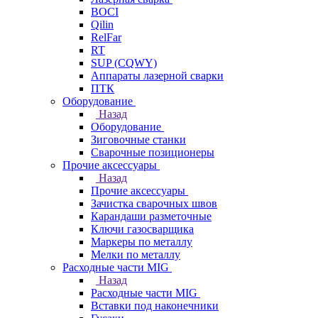
BOCI
Qilin
RelFar
RT
SUP (CQWY)
Аппараты лазерной сварки
ПТК
Оборудование
Назад
Оборудование
Зиговочные станки
Сварочные позиционеры
Прочие аксессуары
Назад
Прочие аксессуары
Зачистка сварочных швов
Карандаши разметочные
Ключи газосварщика
Маркеры по металлу
Мелки по металлу
Расходные части MIG
Назад
Расходные части MIG
Вставки под наконечники