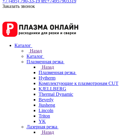
+7 (495) 790-33-19
tel:+74957903319
Заказать звонок
Каталог
Назад
Каталог
Плазменная резка
Назад
Плазменная резка
Hytherm
Комплектующие к плазмотронам CUT
KJELLBERG
Thermal Dynamic
Beverly
Jiusheng
Lincoln
Triton
YK
Лазерная резка
Назад