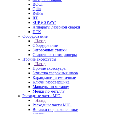
BOCI
Qilin
RelFar
RT
SUP (CQWY)
Аппараты лазерной сварки
ПТК
Оборудование
Назад
Оборудование
Зиговочные станки
Сварочные позиционеры
Прочие аксессуары
Назад
Прочие аксессуары
Зачистка сварочных швов
Карандаши разметочные
Ключи газосварщика
Маркеры по металлу
Мелки по металлу
Расходные части MIG
Назад
Расходные части MIG
Вставки под наконечники