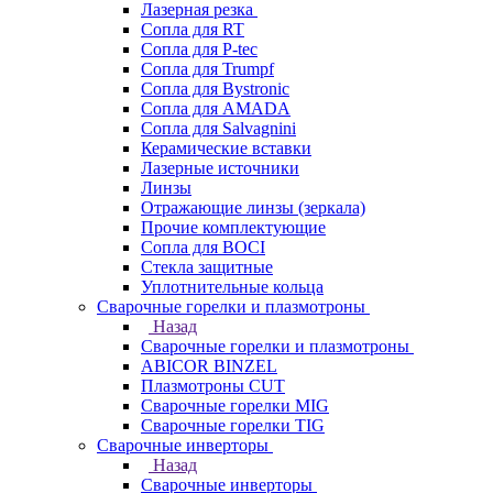
Лазерная резка
Сопла для RT
Сопла для P-tec
Сопла для Trumpf
Сопла для Bystronic
Сопла для AMADA
Сопла для Salvagnini
Керамические вставки
Лазерные источники
Линзы
Отражающие линзы (зеркала)
Прочие комплектующие
Сопла для BOCI
Стекла защитные
Уплотнительные кольца
Сварочные горелки и плазмотроны
Назад
Сварочные горелки и плазмотроны
ABICOR BINZEL
Плазмотроны CUT
Сварочные горелки MIG
Сварочные горелки TIG
Сварочные инверторы
Назад
Сварочные инверторы