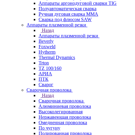
Аппараты аргонодуговой сварки TIG
Полуавтоматическая сварка
Ручная дуговая сварка MMA
Сварка под флюсом SAW
Аппараты плазменной резки
Назад
Аппараты плазменной резки
Beverly
Foxweld
Hytherm
Thermal Dynamics
Trton
TZ 100/160
АРИА
ПТК
Сварог
Сварочная проволока
Назад
Сварочная проволока
Алюминиевая проволока
Высоколегированная
Нержавеющая проволока
Омедненная проволока
По чугуну
Полированная проволока