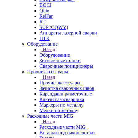
BOCI
Qilin
RelFar
RT
SUP (CQWY)
Аппараты лазерной сварки
ПТК
Оборудование
Назад
Оборудование
Зиговочные станки
Сварочные позиционеры
Прочие аксессуары
Назад
Прочие аксессуары
Зачистка сварочных швов
Карандаши разметочные
Ключи газосварщика
Маркеры по металлу
Мелки по металлу
Расходные части MIG
Назад
Расходные части MIG
Вставки под наконечники