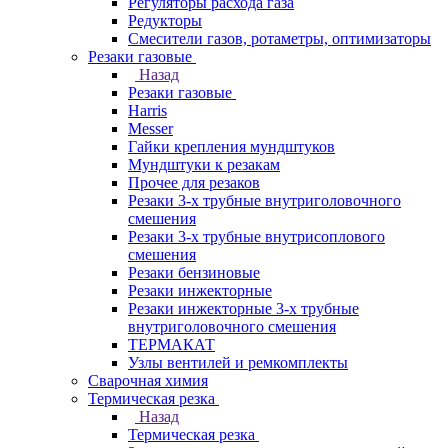
Регуляторы расхода газа
Редукторы
Смесители газов, ротаметры, оптимизаторы
Резаки газовые
Назад
Резаки газовые
Harris
Messer
Гайки крепления мундштуков
Мундштуки к резакам
Прочее для резаков
Резаки 3-х трубные внутриголовочного
смешения
Резаки 3-х трубные внутрисоплового
смешения
Резаки бензиновые
Резаки инжекторные
Резаки инжекторные 3-х трубные
внутриголовочного смешения
ТЕРМАКАТ
Узлы вентилей и ремкомплекты
Сварочная химия
Термическая резка
Назад
Термическая резка