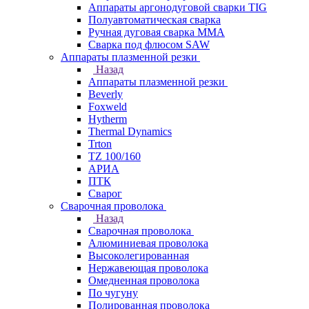
Аппараты аргонодуговой сварки TIG
Полуавтоматическая сварка
Ручная дуговая сварка MMA
Сварка под флюсом SAW
Аппараты плазменной резки
Назад
Аппараты плазменной резки
Beverly
Foxweld
Hytherm
Thermal Dynamics
Trton
TZ 100/160
АРИА
ПТК
Сварог
Сварочная проволока
Назад
Сварочная проволока
Алюминиевая проволока
Высоколегированная
Нержавеющая проволока
Омедненная проволока
По чугуну
Полированная проволока