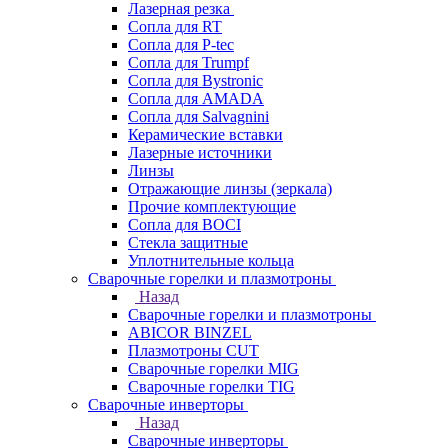
Лазерная резка
Сопла для RT
Сопла для P-tec
Сопла для Trumpf
Сопла для Bystronic
Сопла для AMADA
Сопла для Salvagnini
Керамические вставки
Лазерные источники
Линзы
Отражающие линзы (зеркала)
Прочие комплектующие
Сопла для BOCI
Стекла защитные
Уплотнительные кольца
Сварочные горелки и плазмотроны
Назад
Сварочные горелки и плазмотроны
ABICOR BINZEL
Плазмотроны CUT
Сварочные горелки MIG
Сварочные горелки TIG
Сварочные инверторы
Назад
Сварочные инверторы