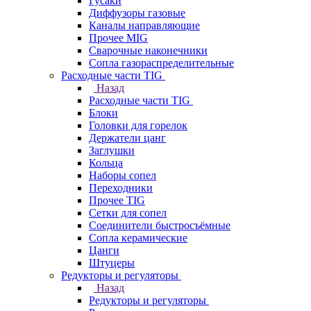
Гусаки
Диффузоры газовые
Каналы направляющие
Прочее MIG
Сварочные наконечники
Сопла газораспределительные
Расходные части TIG
Назад
Расходные части TIG
Блоки
Головки для горелок
Держатели цанг
Заглушки
Кольца
Наборы сопел
Переходники
Прочее TIG
Сетки для сопел
Соединители быстросъёмные
Сопла керамические
Цанги
Штуцеры
Редукторы и регуляторы
Назад
Редукторы и регуляторы