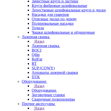
Зачистные круги и ластики
Круги фибровые шлифовальные
Лепестковые шлифовальные круги и диски
Насадки для граверов
Отрезные диски по дереву
Полировальные насадки
Точила
Чашки шлифовальные и обдирочные
Лазерная сварка
Назад
Лазерная сварка
BOCI
Qilin
RelFar
RT
SUP (CQWY)
Аппараты лазерной сварки
ПТК
Оборудование
Назад
Оборудование
Зиговочные станки
Сварочные позиционеры
Прочие аксессуары
Назад