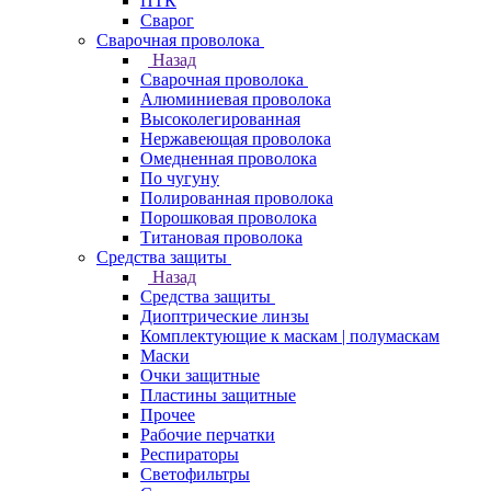
ПТК
Сварог
Сварочная проволока
Назад
Сварочная проволока
Алюминиевая проволока
Высоколегированная
Нержавеющая проволока
Омедненная проволока
По чугуну
Полированная проволока
Порошковая проволока
Титановая проволока
Средства защиты
Назад
Средства защиты
Диоптрические линзы
Комплектующие к маскам | полумаскам
Маски
Очки защитные
Пластины защитные
Прочее
Рабочие перчатки
Респираторы
Светофильтры