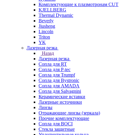
Комплектующие к плазмотронам CUT
KJELLBERG
Thermal Dynamic
Beverly
Jiusheng
Lincoln
Triton
YK
Лазерная резка
Назад
Лазерная резка
Сопла для RT
Сопла для P-tec
Сопла для Trumpf
Сопла для Bystronic
Сопла для AMADA
Сопла для Salvagnini
Керамические вставки
Лазерные источники
Линзы
Отражающие линзы (зеркала)
Прочие комплектующие
Сопла для BOCI
Стекла защитные
Уплотнительные кольца