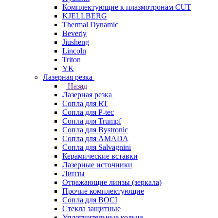
Комплектующие к плазмотронам CUT
KJELLBERG
Thermal Dynamic
Beverly
Jiusheng
Lincoln
Triton
YK
Лазерная резка
Назад
Лазерная резка
Сопла для RT
Сопла для P-tec
Сопла для Trumpf
Сопла для Bystronic
Сопла для AMADA
Сопла для Salvagnini
Керамические вставки
Лазерные источники
Линзы
Отражающие линзы (зеркала)
Прочие комплектующие
Сопла для BOCI
Стекла защитные
Уплотнительные кольца