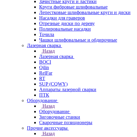
Зачистные круги и ластики
Круги фибровые шлифовальные
Лепестковые шлифовальные круги и диски
Насадки для граверов
Отрезные диски по дереву
Полировальные насадки
Точила
Чашки шлифовальные и обдирочные
Лазерная сварка
Назад
Лазерная сварка
BOCI
Qilin
RelFar
RT
SUP (CQWY)
Аппараты лазерной сварки
ПТК
Оборудование
Назад
Оборудование
Зиговочные станки
Сварочные позиционеры
Прочие аксессуары
Назад