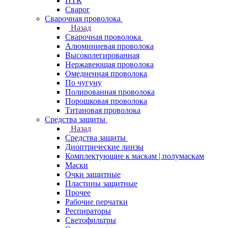
ПТК
Сварог
Сварочная проволока
Назад
Сварочная проволока
Алюминиевая проволока
Высоколегированная
Нержавеющая проволока
Омедненная проволока
По чугуну
Полированная проволока
Порошковая проволока
Титановая проволока
Средства защиты
Назад
Средства защиты
Диоптрические линзы
Комплектующие к маскам | полумаскам
Маски
Очки защитные
Пластины защитные
Прочее
Рабочие перчатки
Респираторы
Светофильтры