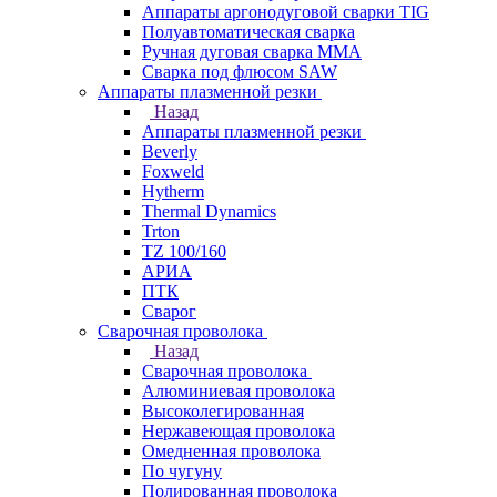
Аппараты аргонодуговой сварки TIG
Полуавтоматическая сварка
Ручная дуговая сварка MMA
Сварка под флюсом SAW
Аппараты плазменной резки
Назад
Аппараты плазменной резки
Beverly
Foxweld
Hytherm
Thermal Dynamics
Trton
TZ 100/160
АРИА
ПТК
Сварог
Сварочная проволока
Назад
Сварочная проволока
Алюминиевая проволока
Высоколегированная
Нержавеющая проволока
Омедненная проволока
По чугуну
Полированная проволока