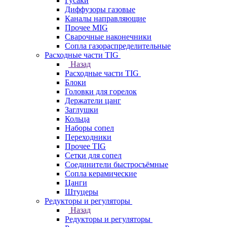
Гусаки
Диффузоры газовые
Каналы направляющие
Прочее MIG
Сварочные наконечники
Сопла газораспределительные
Расходные части TIG
Назад
Расходные части TIG
Блоки
Головки для горелок
Держатели цанг
Заглушки
Кольца
Наборы сопел
Переходники
Прочее TIG
Сетки для сопел
Соединители быстросъёмные
Сопла керамические
Цанги
Штуцеры
Редукторы и регуляторы
Назад
Редукторы и регуляторы