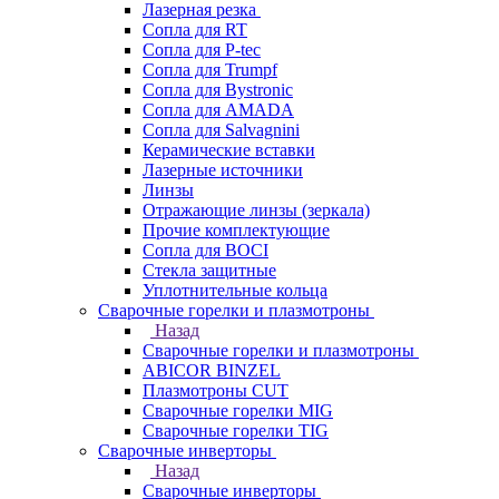
Лазерная резка
Сопла для RT
Сопла для P-tec
Сопла для Trumpf
Сопла для Bystronic
Сопла для AMADA
Сопла для Salvagnini
Керамические вставки
Лазерные источники
Линзы
Отражающие линзы (зеркала)
Прочие комплектующие
Сопла для BOCI
Стекла защитные
Уплотнительные кольца
Сварочные горелки и плазмотроны
Назад
Сварочные горелки и плазмотроны
ABICOR BINZEL
Плазмотроны CUT
Сварочные горелки MIG
Сварочные горелки TIG
Сварочные инверторы
Назад
Сварочные инверторы