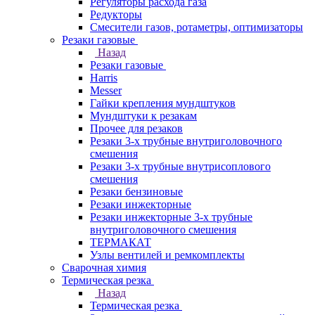
Регуляторы расхода газа
Редукторы
Смесители газов, ротаметры, оптимизаторы
Резаки газовые
Назад
Резаки газовые
Harris
Messer
Гайки крепления мундштуков
Мундштуки к резакам
Прочее для резаков
Резаки 3-х трубные внутриголовочного
смешения
Резаки 3-х трубные внутрисоплового
смешения
Резаки бензиновые
Резаки инжекторные
Резаки инжекторные 3-х трубные
внутриголовочного смешения
ТЕРМАКАТ
Узлы вентилей и ремкомплекты
Сварочная химия
Термическая резка
Назад
Термическая резка