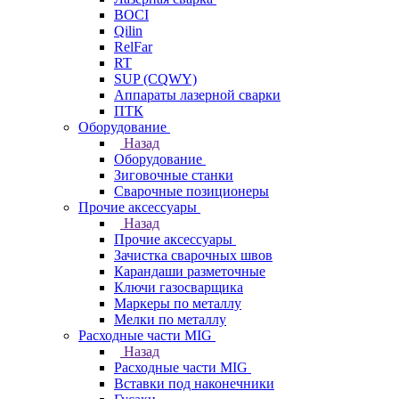
BOCI
Qilin
RelFar
RT
SUP (CQWY)
Аппараты лазерной сварки
ПТК
Оборудование
Назад
Оборудование
Зиговочные станки
Сварочные позиционеры
Прочие аксессуары
Назад
Прочие аксессуары
Зачистка сварочных швов
Карандаши разметочные
Ключи газосварщика
Маркеры по металлу
Мелки по металлу
Расходные части MIG
Назад
Расходные части MIG
Вставки под наконечники