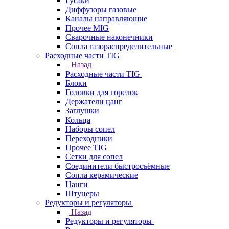
Гусаки
Диффузоры газовые
Каналы направляющие
Прочее MIG
Сварочные наконечники
Сопла газораспределительные
Расходные части TIG
Назад
Расходные части TIG
Блоки
Головки для горелок
Держатели цанг
Заглушки
Кольца
Наборы сопел
Переходники
Прочее TIG
Сетки для сопел
Соединители быстросъёмные
Сопла керамические
Цанги
Штуцеры
Редукторы и регуляторы
Назад
Редукторы и регуляторы