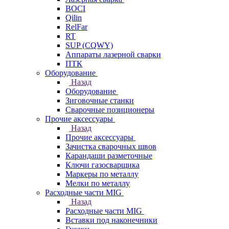
BOCI
Qilin
RelFar
RT
SUP (CQWY)
Аппараты лазерной сварки
ПТК
Оборудование
Назад
Оборудование
Зиговочные станки
Сварочные позиционеры
Прочие аксессуары
Назад
Прочие аксессуары
Зачистка сварочных швов
Карандаши разметочные
Ключи газосварщика
Маркеры по металлу
Мелки по металлу
Расходные части MIG
Назад
Расходные части MIG
Вставки под наконечники