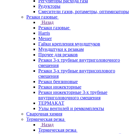
Регуляторы расхода газа
Редукторы
Смесители газов, ротаметры, оптимизаторы
Резаки газовые
Назад
Резаки газовые
Harris
Messer
Гайки крепления мундштуков
Мундштуки к резакам
Прочее для резаков
Резаки 3-х трубные внутриголовочного
смешения
Резаки 3-х трубные внутрисоплового
смешения
Резаки бензиновые
Резаки инжекторные
Резаки инжекторные 3-х трубные
внутриголовочного смешения
ТЕРМАКАТ
Узлы вентилей и ремкомплекты
Сварочная химия
Термическая резка
Назад
Термическая резка