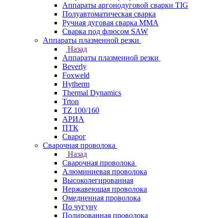
Аппараты аргонодуговой сварки TIG
Полуавтоматическая сварка
Ручная дуговая сварка MMA
Сварка под флюсом SAW
Аппараты плазменной резки
Назад
Аппараты плазменной резки
Beverly
Foxweld
Hytherm
Thermal Dynamics
Trton
TZ 100/160
АРИА
ПТК
Сварог
Сварочная проволока
Назад
Сварочная проволока
Алюминиевая проволока
Высоколегированная
Нержавеющая проволока
Омедненная проволока
По чугуну
Полированная проволока