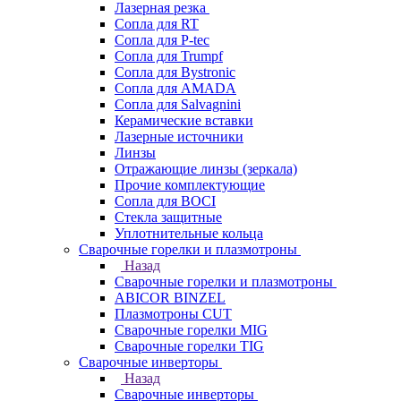
Лазерная резка
Сопла для RT
Сопла для P-tec
Сопла для Trumpf
Сопла для Bystronic
Сопла для AMADA
Сопла для Salvagnini
Керамические вставки
Лазерные источники
Линзы
Отражающие линзы (зеркала)
Прочие комплектующие
Сопла для BOCI
Стекла защитные
Уплотнительные кольца
Сварочные горелки и плазмотроны
Назад
Сварочные горелки и плазмотроны
ABICOR BINZEL
Плазмотроны CUT
Сварочные горелки MIG
Сварочные горелки TIG
Сварочные инверторы
Назад
Сварочные инверторы