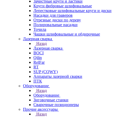
Зачистные круги и ластики
Круги фибровые шлифовальные
Лепестковые шлифовальные круги и диски
Насадки для граверов
Отрезные диски по дереву
Полировальные насадки
Точила
Чашки шлифовальные и обдирочные
Лазерная сварка
Назад
Лазерная сварка
BOCI
Qilin
RelFar
RT
SUP (CQWY)
Аппараты лазерной сварки
ПТК
Оборудование
Назад
Оборудование
Зиговочные станки
Сварочные позиционеры
Прочие аксессуары
Назад