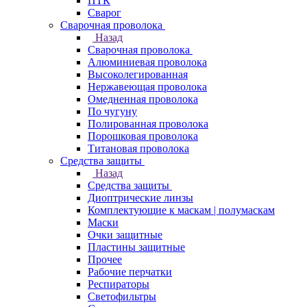
ПТК
Сварог
Сварочная проволока
Назад
Сварочная проволока
Алюминиевая проволока
Высоколегированная
Нержавеющая проволока
Омедненная проволока
По чугуну
Полированная проволока
Порошковая проволока
Титановая проволока
Средства защиты
Назад
Средства защиты
Диоптрические линзы
Комплектующие к маскам | полумаскам
Маски
Очки защитные
Пластины защитные
Прочее
Рабочие перчатки
Респираторы
Светофильтры