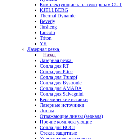
Комплектующие к плазмотронам CUT
KJELLBERG
Thermal Dynamic
Beverly
Jiusheng
Lincoln
Triton
YK
Лазерная резка
Назад
Лазерная резка
Сопла для RT
Сопла для P-tec
Сопла для Trumpf
Сопла для Bystronic
Сопла для AMADA
Сопла для Salvagnini
Керамические вставки
Лазерные источники
Линзы
Отражающие линзы (зеркала)
Прочие комплектующие
Сопла для BOCI
Стекла защитные
Уплотнительные кольца