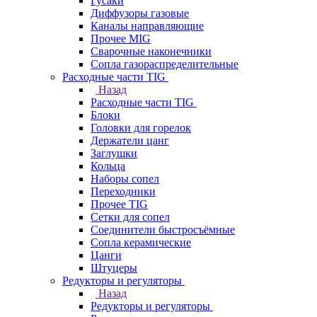
Гусаки
Диффузоры газовые
Каналы направляющие
Прочее MIG
Сварочные наконечники
Сопла газораспределительные
Расходные части TIG
Назад
Расходные части TIG
Блоки
Головки для горелок
Держатели цанг
Заглушки
Кольца
Наборы сопел
Переходники
Прочее TIG
Сетки для сопел
Соединители быстросъёмные
Сопла керамические
Цанги
Штуцеры
Редукторы и регуляторы
Назад
Редукторы и регуляторы