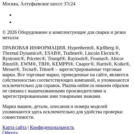
Москва, Алтуфьевское шоссе 37с24
© 2026 Оборудование и комплектующие для сварки и резки
металла
ПРАВОВАЯ ИНФОРМАЦИЯ. Hypertherm®, Kjellberg ®,
Thermal Dynamics®, ESAB®, Trafimet®, Lincoln Electric®,
Bystronic®, Pricetec®, Trumpf®, Raytools®, Fronius®, Abicor
Binzel®, EWM®, TBI®, KEMPPI®, Сварог®, Harris®, Koike®,
Messer®, Tecna®, Triton® – зарегистрированные торговые
марки. Все торговые марки, приведенные на сайте, являются
собственностью соответствующих компаний, и упоминаются
исключительно для справок. Plazma-online.ru никоим образом
не связана с вышеназванными производителями и
зарегистрированными ими товарными знаками.
Марки машин, детали, описания и номера моделей
упоминаются здесь исключительно для удобства проверки
совместимости.
Карта сайта
|
Конфиденциальность
Оферта