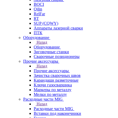
BOCI
Qilin
RelFar
RT
SUP (CQWY)
Аппараты лазерной сварки
ПТК
Оборудование
Назад
Оборудование
Зиговочные станки
Сварочные позиционеры
Прочие аксессуары
Назад
Прочие аксессуары
Зачистка сварочных швов
Карандаши разметочные
Ключи газосварщика
Маркеры по металлу
Мелки по металлу
Расходные части MIG
Назад
Расходные части MIG
Вставки под наконечники