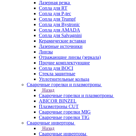
Лазерная резка
Сопла для RT
Сопла для P-tec
Сопла для Trumpf
Сопла для Bystronic
Сопла для AMADA
Сопла для Salvagnini
Керамические вставки
Лазерные источники
Линзы
Отражающие линзы (зеркала)
Прочие комплектующие
Сопла для BOCI
Стекла защитные
Уплотнительные кольца
Сварочные горелки и плазмотроны
Назад
Сварочные горелки и плазмотроны
ABICOR BINZEL
Плазмотроны CUT
Сварочные горелки MIG
Сварочные горелки TIG
Сварочные инверторы
Назад
Сварочные инверторы