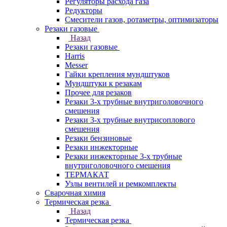
Регуляторы расхода газа
Редукторы
Смесители газов, ротаметры, оптимизаторы
Резаки газовые
Назад
Резаки газовые
Harris
Messer
Гайки крепления мундштуков
Мундштуки к резакам
Прочее для резаков
Резаки 3-х трубные внутриголовочного
смешения
Резаки 3-х трубные внутрисоплового
смешения
Резаки бензиновые
Резаки инжекторные
Резаки инжекторные 3-х трубные
внутриголовочного смешения
ТЕРМАКАТ
Узлы вентилей и ремкомплекты
Сварочная химия
Термическая резка
Назад
Термическая резка