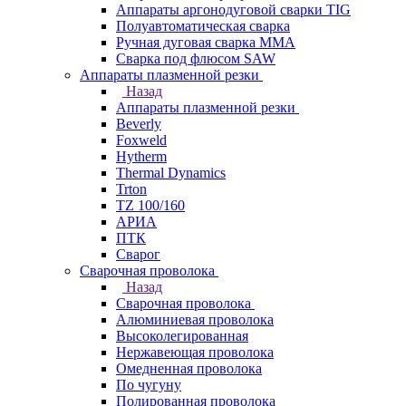
Аппараты аргонодуговой сварки TIG
Полуавтоматическая сварка
Ручная дуговая сварка MMA
Сварка под флюсом SAW
Аппараты плазменной резки
Назад
Аппараты плазменной резки
Beverly
Foxweld
Hytherm
Thermal Dynamics
Trton
TZ 100/160
АРИА
ПТК
Сварог
Сварочная проволока
Назад
Сварочная проволока
Алюминиевая проволока
Высоколегированная
Нержавеющая проволока
Омедненная проволока
По чугуну
Полированная проволока