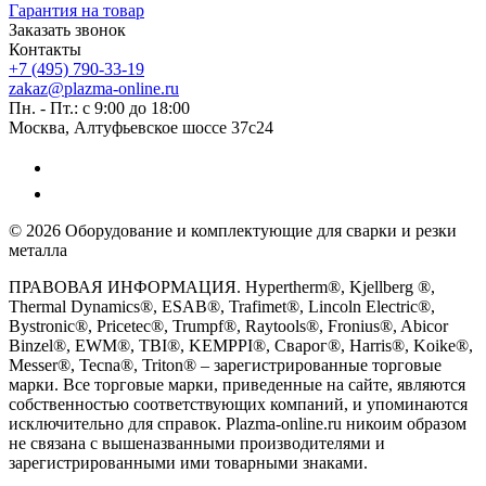
Гарантия на товар
Заказать звонок
Контакты
+7 (495) 790-33-19
zakaz@plazma-online.ru
Пн. - Пт.: с 9:00 до 18:00
Москва, Алтуфьевское шоссе 37с24
© 2026 Оборудование и комплектующие для сварки и резки
металла
ПРАВОВАЯ ИНФОРМАЦИЯ. Hypertherm®, Kjellberg ®,
Thermal Dynamics®, ESAB®, Trafimet®, Lincoln Electric®,
Bystronic®, Pricetec®, Trumpf®, Raytools®, Fronius®, Abicor
Binzel®, EWM®, TBI®, KEMPPI®, Сварог®, Harris®, Koike®,
Messer®, Tecna®, Triton® – зарегистрированные торговые
марки. Все торговые марки, приведенные на сайте, являются
собственностью соответствующих компаний, и упоминаются
исключительно для справок. Plazma-online.ru никоим образом
не связана с вышеназванными производителями и
зарегистрированными ими товарными знаками.