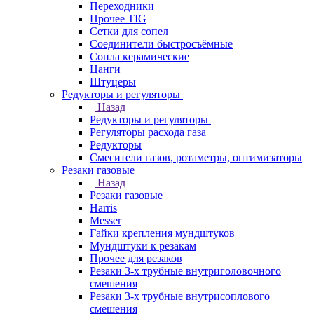
Переходники
Прочее TIG
Сетки для сопел
Соединители быстросъёмные
Сопла керамические
Цанги
Штуцеры
Редукторы и регуляторы
Назад
Редукторы и регуляторы
Регуляторы расхода газа
Редукторы
Смесители газов, ротаметры, оптимизаторы
Резаки газовые
Назад
Резаки газовые
Harris
Messer
Гайки крепления мундштуков
Мундштуки к резакам
Прочее для резаков
Резаки 3-х трубные внутриголовочного
смешения
Резаки 3-х трубные внутрисоплового
смешения