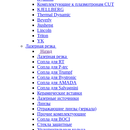
Комплектующие к плазмотронам CUT
KJELLBERG
Thermal Dynamic
Beverly
Jiusheng
Lincoln
Triton
YK
Лазерная резка
Назад
Лазерная резка
Сопла для RT
Сопла для P-tec
Сопла для Trumpf
Сопла для Bystronic
Сопла для AMADA
Сопла для Salvagnini
Керамические вставки
Лазерные источники
Линзы
Отражающие линзы (зеркала)
Прочие комплектующие
Сопла для BOCI
Стекла защитные
Уплотнительные кольца