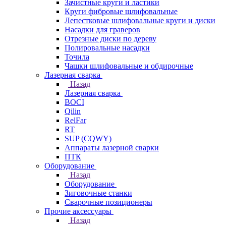
Зачистные круги и ластики
Круги фибровые шлифовальные
Лепестковые шлифовальные круги и диски
Насадки для граверов
Отрезные диски по дереву
Полировальные насадки
Точила
Чашки шлифовальные и обдирочные
Лазерная сварка
Назад
Лазерная сварка
BOCI
Qilin
RelFar
RT
SUP (CQWY)
Аппараты лазерной сварки
ПТК
Оборудование
Назад
Оборудование
Зиговочные станки
Сварочные позиционеры
Прочие аксессуары
Назад