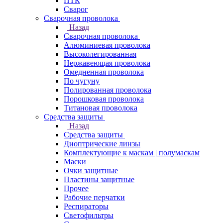
ПТК
Сварог
Сварочная проволока
Назад
Сварочная проволока
Алюминиевая проволока
Высоколегированная
Нержавеющая проволока
Омедненная проволока
По чугуну
Полированная проволока
Порошковая проволока
Титановая проволока
Средства защиты
Назад
Средства защиты
Диоптрические линзы
Комплектующие к маскам | полумаскам
Маски
Очки защитные
Пластины защитные
Прочее
Рабочие перчатки
Респираторы
Светофильтры