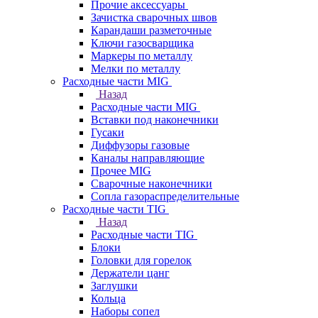
Прочие аксессуары
Зачистка сварочных швов
Карандаши разметочные
Ключи газосварщика
Маркеры по металлу
Мелки по металлу
Расходные части MIG
Назад
Расходные части MIG
Вставки под наконечники
Гусаки
Диффузоры газовые
Каналы направляющие
Прочее MIG
Сварочные наконечники
Сопла газораспределительные
Расходные части TIG
Назад
Расходные части TIG
Блоки
Головки для горелок
Держатели цанг
Заглушки
Кольца
Наборы сопел