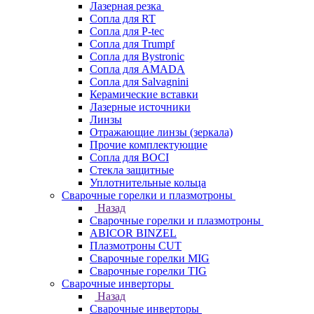
Лазерная резка
Сопла для RT
Сопла для P-tec
Сопла для Trumpf
Сопла для Bystronic
Сопла для AMADA
Сопла для Salvagnini
Керамические вставки
Лазерные источники
Линзы
Отражающие линзы (зеркала)
Прочие комплектующие
Сопла для BOCI
Стекла защитные
Уплотнительные кольца
Сварочные горелки и плазмотроны
Назад
Сварочные горелки и плазмотроны
ABICOR BINZEL
Плазмотроны CUT
Сварочные горелки MIG
Сварочные горелки TIG
Сварочные инверторы
Назад
Сварочные инверторы