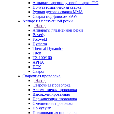
Аппараты аргонодуговой сварки TIG
Полуавтоматическая сварка
Ручная дуговая сварка MMA
Сварка под флюсом SAW
Аппараты плазменной резки
Назад
Аппараты плазменной резки
Beverly
Foxweld
Hytherm
Thermal Dynamics
Trton
TZ 100/160
АРИА
ПТК
Сварог
Сварочная проволока
Назад
Сварочная проволока
Алюминиевая проволока
Высоколегированная
Нержавеющая проволока
Омедненная проволока
По чугуну
Полированная проволока