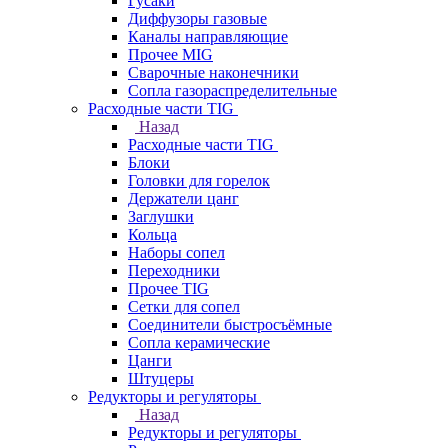
Гусаки
Диффузоры газовые
Каналы направляющие
Прочее MIG
Сварочные наконечники
Сопла газораспределительные
Расходные части TIG
Назад
Расходные части TIG
Блоки
Головки для горелок
Держатели цанг
Заглушки
Кольца
Наборы сопел
Переходники
Прочее TIG
Сетки для сопел
Соединители быстросъёмные
Сопла керамические
Цанги
Штуцеры
Редукторы и регуляторы
Назад
Редукторы и регуляторы