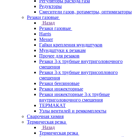
Регуляторы расхода газа
Редукторы
Смесители газов, ротаметры, оптимизаторы
Резаки газовые
Назад
Резаки газовые
Harris
Messer
Гайки крепления мундштуков
Мундштуки к резакам
Прочее для резаков
Резаки 3-х трубные внутриголовочного
смешения
Резаки 3-х трубные внутрисоплового
смешения
Резаки бензиновые
Резаки инжекторные
Резаки инжекторные 3-х трубные
внутриголовочного смешения
ТЕРМАКАТ
Узлы вентилей и ремкомплекты
Сварочная химия
Термическая резка
Назад
Термическая резка