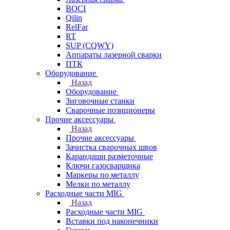
BOCI
Qilin
RelFar
RT
SUP (CQWY)
Аппараты лазерной сварки
ПТК
Оборудование
Назад
Оборудование
Зиговочные станки
Сварочные позиционеры
Прочие аксессуары
Назад
Прочие аксессуары
Зачистка сварочных швов
Карандаши разметочные
Ключи газосварщика
Маркеры по металлу
Мелки по металлу
Расходные части MIG
Назад
Расходные части MIG
Вставки под наконечники