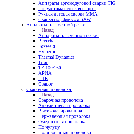
Аппараты аргонодуговой сварки TIG
Полуавтоматическая сварка
Ручная дуговая сварка MMA
Сварка под флюсом SAW
Аппараты плазменной резки
Назад
Аппараты плазменной резки
Beverly
Foxweld
Hytherm
Thermal Dynamics
Trton
TZ 100/160
АРИА
ПТК
Сварог
Сварочная проволока
Назад
Сварочная проволока
Алюминиевая проволока
Высоколегированная
Нержавеющая проволока
Омедненная проволока
По чугуну
Полированная проволока