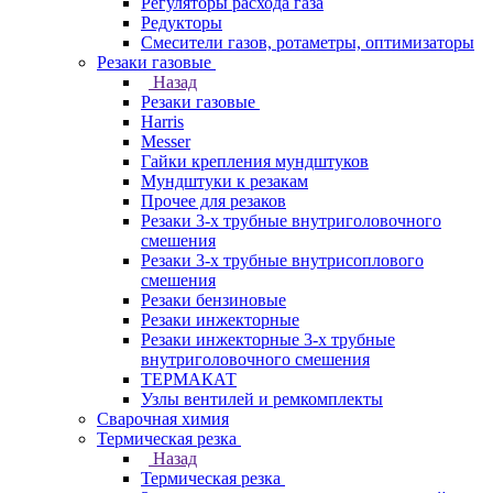
Регуляторы расхода газа
Редукторы
Смесители газов, ротаметры, оптимизаторы
Резаки газовые
Назад
Резаки газовые
Harris
Messer
Гайки крепления мундштуков
Мундштуки к резакам
Прочее для резаков
Резаки 3-х трубные внутриголовочного
смешения
Резаки 3-х трубные внутрисоплового
смешения
Резаки бензиновые
Резаки инжекторные
Резаки инжекторные 3-х трубные
внутриголовочного смешения
ТЕРМАКАТ
Узлы вентилей и ремкомплекты
Сварочная химия
Термическая резка
Назад
Термическая резка