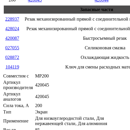
Запасные части
228937
Резак механизированный прямой с соединительной 
428024
Резак механизированный прямой с соединительной
420087
Быстросъемный резак
027055
Силиконовая смазка
028872
Охлаждающая жидкость
104119
Ключ для смены расходных мат
Совместим с
MP200
Артикул
420045
производителя
Артикул
420045
аналогов
Сила тока, А
200
Тип
Экран
Для низкоуглеродистой стали, Для
Применение
нержавеющей стали, Для алюминия
Вес гр
85