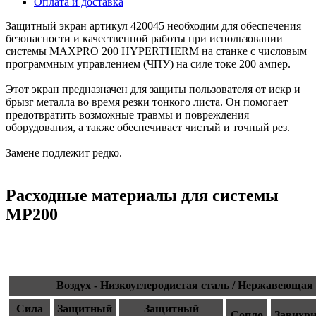
Оплата и доставка
Защитный экран артикул 420045 необходим для обеспечения
безопасности и качественной работы при использовании
системы MAXPRO 200 HYPERTHERM на станке с числовым
программным управлением (ЧПУ) на силе токе 200 ампер.
Этот экран предназначен для защиты пользователя от искр и
брызг металла во время резки тонкого листа. Он помогает
предотвратить возможные травмы и повреждения
оборудования, а также обеспечивает чистый и точный рез.
Замене подлежит редко.
Расходные материалы для системы
MP200
Воздух - Низкоуглеродистая сталь / Нержавеющая
Сила
Защитный
Защитный
Сопло
Завихри