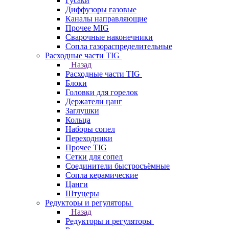
Гусаки
Диффузоры газовые
Каналы направляющие
Прочее MIG
Сварочные наконечники
Сопла газораспределительные
Расходные части TIG
Назад
Расходные части TIG
Блоки
Головки для горелок
Держатели цанг
Заглушки
Кольца
Наборы сопел
Переходники
Прочее TIG
Сетки для сопел
Соединители быстросъёмные
Сопла керамические
Цанги
Штуцеры
Редукторы и регуляторы
Назад
Редукторы и регуляторы