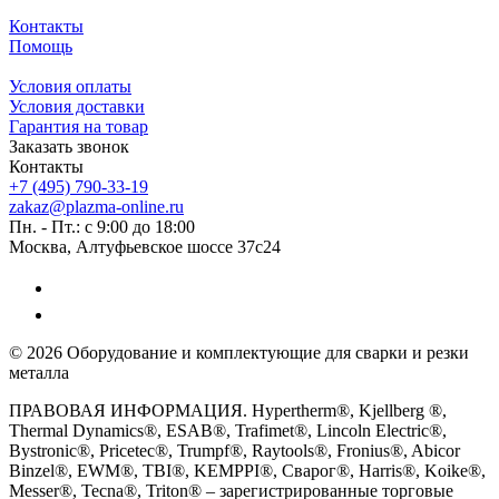
Контакты
Помощь
Условия оплаты
Условия доставки
Гарантия на товар
Заказать звонок
Контакты
+7 (495) 790-33-19
zakaz@plazma-online.ru
Пн. - Пт.: с 9:00 до 18:00
Москва, Алтуфьевское шоссе 37с24
© 2026 Оборудование и комплектующие для сварки и резки
металла
ПРАВОВАЯ ИНФОРМАЦИЯ. Hypertherm®, Kjellberg ®,
Thermal Dynamics®, ESAB®, Trafimet®, Lincoln Electric®,
Bystronic®, Pricetec®, Trumpf®, Raytools®, Fronius®, Abicor
Binzel®, EWM®, TBI®, KEMPPI®, Сварог®, Harris®, Koike®,
Messer®, Tecna®, Triton® – зарегистрированные торговые