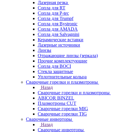
Лазерная резка
Сопла для RT
Сопла для P-tec
Сопла для Trumpf
Сопла для Bystronic
Сопла для AMADA
Сопла для Salvagnini
Керамические вставки
Лазерные источники
Линзы
Отражающие линзы (зеркала)
Прочие комплектующие
Сопла для BOCI
Стекла защитные
Уплотнительные кольца
Сварочные горелки и плазмотроны
Назад
Сварочные горелки и плазмотроны
ABICOR BINZEL
Плазмотроны CUT
Сварочные горелки MIG
Сварочные горелки TIG
Сварочные инверторы
Назад
Сварочные инверторы