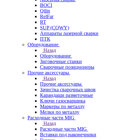
BOCI
Qilin
RelFar
RT
SUP (CQWY)
Аппараты лазерной сварки
ПТК
Оборудование
Назад
Оборудование
Зиговочные станки
Сварочные позиционеры
Прочие аксессуары
Назад
Прочие аксессуары
Зачистка сварочных швов
Карандаши разметочные
Ключи газосварщика
Маркеры по металлу
Мелки по металлу
Расходные части MIG
Назад
Расходные части MIG
Вставки под наконечники