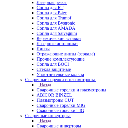
Лазерная резка
Сопла для RT
Сопла для P-tec
Сопла для Trumpf
Сопла для Bystronic
Сопла для AMADA
Сопла для Salvagnini
Керамические вставки
Лазерные источники
Линзы
Отражающие линзы (зеркала)
Прочие комплектующие
Сопла для BOCI
Стекла защитные
Уплотнительные кольца
Сварочные горелки и плазмотроны
Назад
Сварочные горелки и плазмотроны
ABICOR BINZEL
Плазмотроны CUT
Сварочные горелки MIG
Сварочные горелки TIG
Сварочные инверторы
Назад
Сварочные инверторы