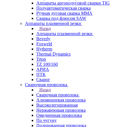
Аппараты аргонодуговой сварки TIG
Полуавтоматическая сварка
Ручная дуговая сварка MMA
Сварка под флюсом SAW
Аппараты плазменной резки
Назад
Аппараты плазменной резки
Beverly
Foxweld
Hytherm
Thermal Dynamics
Trton
TZ 100/160
АРИА
ПТК
Сварог
Сварочная проволока
Назад
Сварочная проволока
Алюминиевая проволока
Высоколегированная
Нержавеющая проволока
Омедненная проволока
По чугуну
Полированная проволока