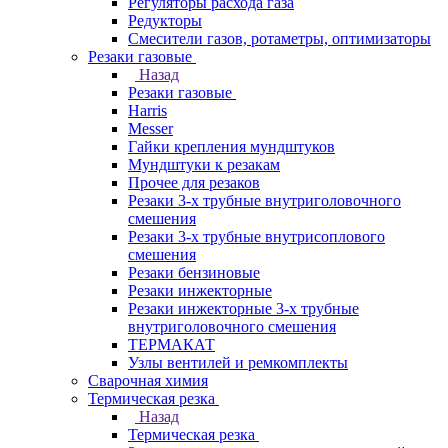
Регуляторы расхода газа
Редукторы
Смесители газов, ротаметры, оптимизаторы
Резаки газовые
Назад
Резаки газовые
Harris
Messer
Гайки крепления мундштуков
Мундштуки к резакам
Прочее для резаков
Резаки 3-х трубные внутриголовочного
смешения
Резаки 3-х трубные внутрисоплового
смешения
Резаки бензиновые
Резаки инжекторные
Резаки инжекторные 3-х трубные
внутриголовочного смешения
ТЕРМАКАТ
Узлы вентилей и ремкомплекты
Сварочная химия
Термическая резка
Назад
Термическая резка