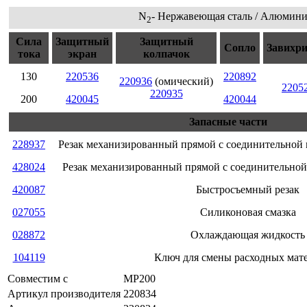
N
- Нержавеющая сталь / Алюмин
2
Сила
Защитный
Защитный
Сопло
Завихри
тока
экран
колпачок
130
220536
220892
220936
(омический)
2205
220935
200
420045
420044
Запасные части
228937
Резак механизированный прямой с соединительной 
428024
Резак механизированный прямой с соединительной
420087
Быстросъемный резак
027055
Силиконовая смазка
028872
Охлаждающая жидкость
104119
Ключ для смены расходных мат
Совместим с
MP200
Артикул производителя
220834