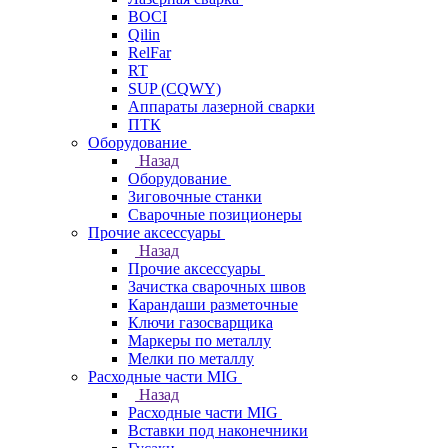
BOCI
Qilin
RelFar
RT
SUP (CQWY)
Аппараты лазерной сварки
ПТК
Оборудование
Назад
Оборудование
Зиговочные станки
Сварочные позиционеры
Прочие аксессуары
Назад
Прочие аксессуары
Зачистка сварочных швов
Карандаши разметочные
Ключи газосварщика
Маркеры по металлу
Мелки по металлу
Расходные части MIG
Назад
Расходные части MIG
Вставки под наконечники