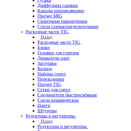
Гусаки
Диффузоры газовые
Каналы направляющие
Прочее MIG
Сварочные наконечники
Сопла газораспределительные
Расходные части TIG
Назад
Расходные части TIG
Блоки
Головки для горелок
Держатели цанг
Заглушки
Кольца
Наборы сопел
Переходники
Прочее TIG
Сетки для сопел
Соединители быстросъёмные
Сопла керамические
Цанги
Штуцеры
Редукторы и регуляторы
Назад
Редукторы и регуляторы