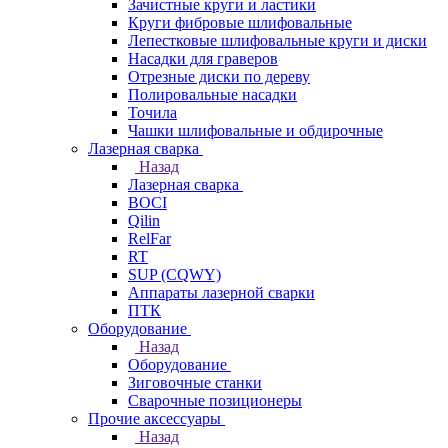
Зачистные круги и ластики
Круги фибровые шлифовальные
Лепестковые шлифовальные круги и диски
Насадки для граверов
Отрезные диски по дереву
Полировальные насадки
Точила
Чашки шлифовальные и обдирочные
Лазерная сварка
Назад
Лазерная сварка
BOCI
Qilin
RelFar
RT
SUP (CQWY)
Аппараты лазерной сварки
ПТК
Оборудование
Назад
Оборудование
Зиговочные станки
Сварочные позиционеры
Прочие аксессуары
Назад