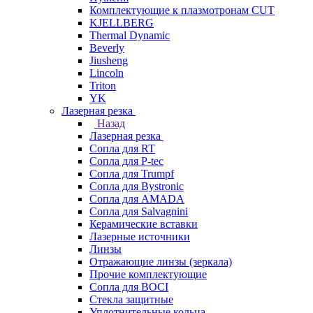
Комплектующие к плазмотронам CUT
KJELLBERG
Thermal Dynamic
Beverly
Jiusheng
Lincoln
Triton
YK
Лазерная резка
Назад
Лазерная резка
Сопла для RT
Сопла для P-tec
Сопла для Trumpf
Сопла для Bystronic
Сопла для AMADA
Сопла для Salvagnini
Керамические вставки
Лазерные источники
Линзы
Отражающие линзы (зеркала)
Прочие комплектующие
Сопла для BOCI
Стекла защитные
Уплотнительные кольца