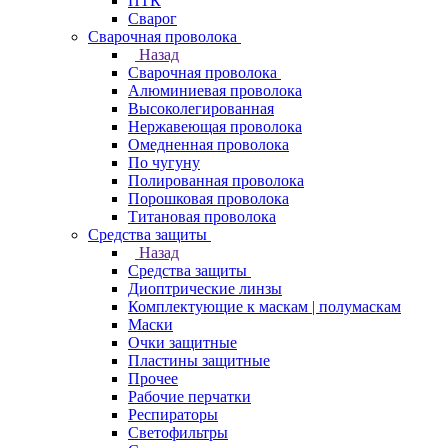
ПТК
Сварог
Сварочная проволока
Назад
Сварочная проволока
Алюминиевая проволока
Высоколегированная
Нержавеющая проволока
Омедненная проволока
По чугуну
Полированная проволока
Порошковая проволока
Титановая проволока
Средства защиты
Назад
Средства защиты
Диоптрические линзы
Комплектующие к маскам | полумаскам
Маски
Очки защитные
Пластины защитные
Прочее
Рабочие перчатки
Респираторы
Светофильтры