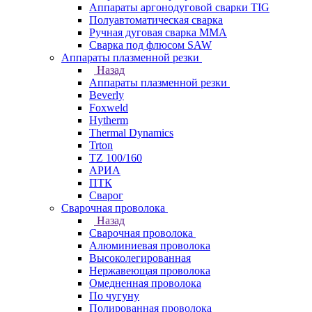
Аппараты аргонодуговой сварки TIG
Полуавтоматическая сварка
Ручная дуговая сварка MMA
Сварка под флюсом SAW
Аппараты плазменной резки
Назад
Аппараты плазменной резки
Beverly
Foxweld
Hytherm
Thermal Dynamics
Trton
TZ 100/160
АРИА
ПТК
Сварог
Сварочная проволока
Назад
Сварочная проволока
Алюминиевая проволока
Высоколегированная
Нержавеющая проволока
Омедненная проволока
По чугуну
Полированная проволока