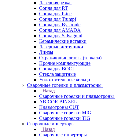
Лазерная резка
Сопла для RT
Сопла для P-tec
Сопла для Trumpf
Сопла для Bystronic
Сопла для AMADA
Сопла для Salvagnini
Керамические вставки
Лазерные источники
Линзы
Отражающие линзы (зеркала)
Прочие комплектующие
Сопла для BOCI
Стекла защитные
Уплотнительные кольца
Сварочные горелки и плазмотроны
Назад
Сварочные горелки и плазмотроны
ABICOR BINZEL
Плазмотроны CUT
Сварочные горелки MIG
Сварочные горелки TIG
Сварочные инверторы
Назад
Сварочные инверторы