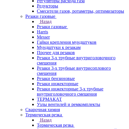
Регуляторы расхода газа
Редукторы
Смесители газов, ротаметры, оптимизаторы
Резаки газовые
Назад
Резаки газовые
Harris
Messer
Гайки крепления мундштуков
Мундштуки к резакам
Прочее для резаков
Резаки 3-х трубные внутриголовочного
смешения
Резаки 3-х трубные внутрисоплового
смешения
Резаки бензиновые
Резаки инжекторные
Резаки инжекторные 3-х трубные
внутриголовочного смешения
ТЕРМАКАТ
Узлы вентилей и ремкомплекты
Сварочная химия
Термическая резка
Назад
Термическая резка