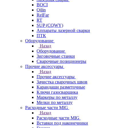
BOCI
Qilin
RelFar
RT
SUP (CQWY)
Аппараты лазерной сварки
ПТК
Оборудование
Назад
Оборудование
Зиговочные станки
Сварочные позиционеры
Прочие аксессуары
Назад
Прочие аксессуары
Зачистка сварочных швов
Карандаши разметочные
Ключи газосварщика
Маркеры по металлу
Мелки по металлу
Расходные части MIG
Назад
Расходные части MIG
Вставки под наконечники