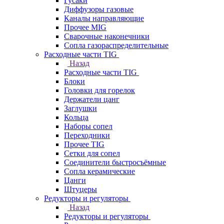
Гусаки
Диффузоры газовые
Каналы направляющие
Прочее MIG
Сварочные наконечники
Сопла газораспределительные
Расходные части TIG
Назад
Расходные части TIG
Блоки
Головки для горелок
Держатели цанг
Заглушки
Кольца
Наборы сопел
Переходники
Прочее TIG
Сетки для сопел
Соединители быстросъёмные
Сопла керамические
Цанги
Штуцеры
Редукторы и регуляторы
Назад
Редукторы и регуляторы