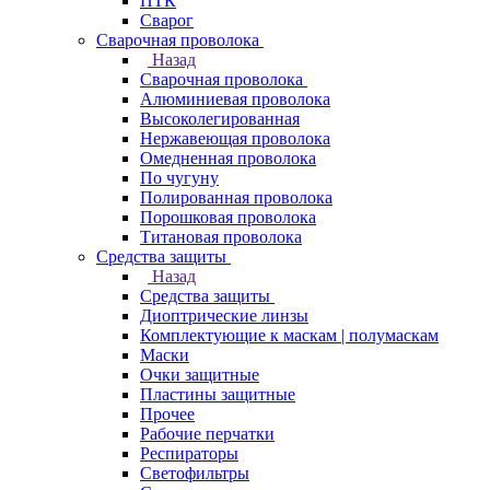
ПТК
Сварог
Сварочная проволока
Назад
Сварочная проволока
Алюминиевая проволока
Высоколегированная
Нержавеющая проволока
Омедненная проволока
По чугуну
Полированная проволока
Порошковая проволока
Титановая проволока
Средства защиты
Назад
Средства защиты
Диоптрические линзы
Комплектующие к маскам | полумаскам
Маски
Очки защитные
Пластины защитные
Прочее
Рабочие перчатки
Респираторы
Светофильтры