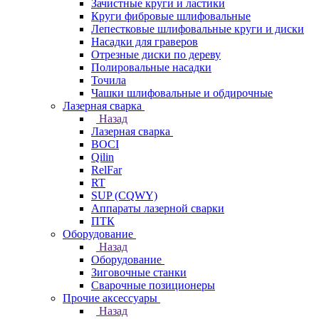
Зачистные круги и ластики
Круги фибровые шлифовальные
Лепестковые шлифовальные круги и диски
Насадки для граверов
Отрезные диски по дереву
Полировальные насадки
Точила
Чашки шлифовальные и обдирочные
Лазерная сварка
Назад
Лазерная сварка
BOCI
Qilin
RelFar
RT
SUP (CQWY)
Аппараты лазерной сварки
ПТК
Оборудование
Назад
Оборудование
Зиговочные станки
Сварочные позиционеры
Прочие аксессуары
Назад