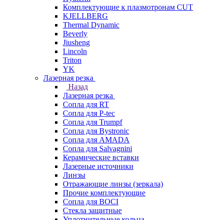
Комплектующие к плазмотронам CUT
KJELLBERG
Thermal Dynamic
Beverly
Jiusheng
Lincoln
Triton
YK
Лазерная резка
Назад
Лазерная резка
Сопла для RT
Сопла для P-tec
Сопла для Trumpf
Сопла для Bystronic
Сопла для AMADA
Сопла для Salvagnini
Керамические вставки
Лазерные источники
Линзы
Отражающие линзы (зеркала)
Прочие комплектующие
Сопла для BOCI
Стекла защитные
Уплотнительные кольца