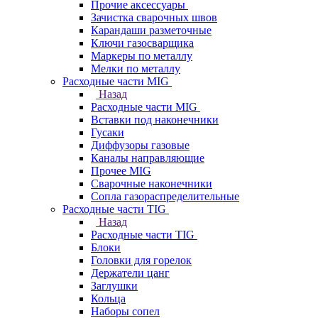
Прочие аксессуары
Зачистка сварочных швов
Карандаши разметочные
Ключи газосварщика
Маркеры по металлу
Мелки по металлу
Расходные части MIG
Назад
Расходные части MIG
Вставки под наконечники
Гусаки
Диффузоры газовые
Каналы направляющие
Прочее MIG
Сварочные наконечники
Сопла газораспределительные
Расходные части TIG
Назад
Расходные части TIG
Блоки
Головки для горелок
Держатели цанг
Заглушки
Кольца
Наборы сопел