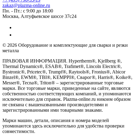
zakaz@plazma-online.ru
Пн. - Пт.: с 9:00 до 18:00
Москва, Алтуфьевское шоссе 37с24
© 2026 Оборудование и комплектующие для сварки и резки
металла
ПРАВОВАЯ ИНФОРМАЦИЯ. Hypertherm®, Kjellberg ®,
Thermal Dynamics®, ESAB®, Trafimet®, Lincoln Electric®,
Bystronic®, Pricetec®, Trumpf®, Raytools®, Fronius®, Abicor
Binzel®, EWM®, TBI®, KEMPPI®, Сварог®, Harris®, Koike®,
Messer®, Tecna®, Triton® – зарегистрированные торговые
марки. Все торговые марки, приведенные на сайте, являются
собственностью соответствующих компаний, и упоминаются
исключительно для справок. Plazma-online.ru никоим образом
не связана с вышеназванными производителями и
зарегистрированными ими товарными знаками.
Марки машин, детали, описания и номера моделей
упоминаются здесь исключительно для удобства проверки
совместимости.