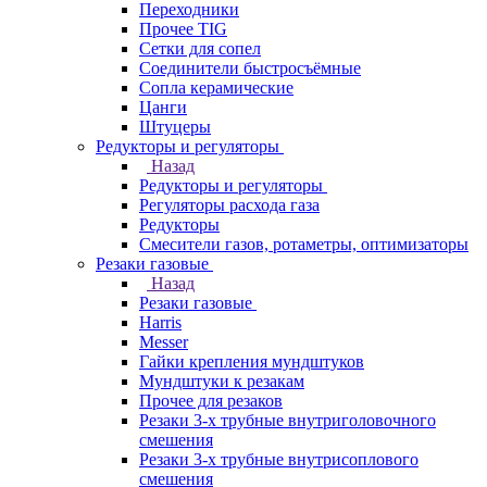
Переходники
Прочее TIG
Сетки для сопел
Соединители быстросъёмные
Сопла керамические
Цанги
Штуцеры
Редукторы и регуляторы
Назад
Редукторы и регуляторы
Регуляторы расхода газа
Редукторы
Смесители газов, ротаметры, оптимизаторы
Резаки газовые
Назад
Резаки газовые
Harris
Messer
Гайки крепления мундштуков
Мундштуки к резакам
Прочее для резаков
Резаки 3-х трубные внутриголовочного
смешения
Резаки 3-х трубные внутрисоплового
смешения