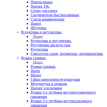
Переходники
Прочее TIG
Сетки для сопел
Соединители быстросъёмные
Сопла керамические
Цанги
Штуцеры
Редукторы и регуляторы
Назад
Редукторы и регуляторы
Регуляторы расхода газа
Редукторы
Смесители газов, ротаметры, оптимизаторы
Резаки газовые
Назад
Резаки газовые
Harris
Messer
Гайки крепления мундштуков
Мундштуки к резакам
Прочее для резаков
Резаки 3-х трубные внутриголовочного
смешения
Резаки 3-х трубные внутрисоплового
смешения