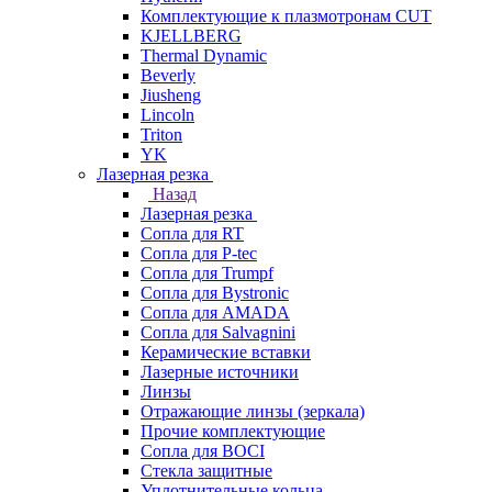
Комплектующие к плазмотронам CUT
KJELLBERG
Thermal Dynamic
Beverly
Jiusheng
Lincoln
Triton
YK
Лазерная резка
Назад
Лазерная резка
Сопла для RT
Сопла для P-tec
Сопла для Trumpf
Сопла для Bystronic
Сопла для AMADA
Сопла для Salvagnini
Керамические вставки
Лазерные источники
Линзы
Отражающие линзы (зеркала)
Прочие комплектующие
Сопла для BOCI
Стекла защитные
Уплотнительные кольца