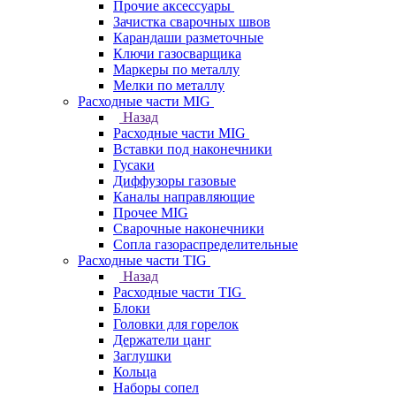
Прочие аксессуары
Зачистка сварочных швов
Карандаши разметочные
Ключи газосварщика
Маркеры по металлу
Мелки по металлу
Расходные части MIG
Назад
Расходные части MIG
Вставки под наконечники
Гусаки
Диффузоры газовые
Каналы направляющие
Прочее MIG
Сварочные наконечники
Сопла газораспределительные
Расходные части TIG
Назад
Расходные части TIG
Блоки
Головки для горелок
Держатели цанг
Заглушки
Кольца
Наборы сопел