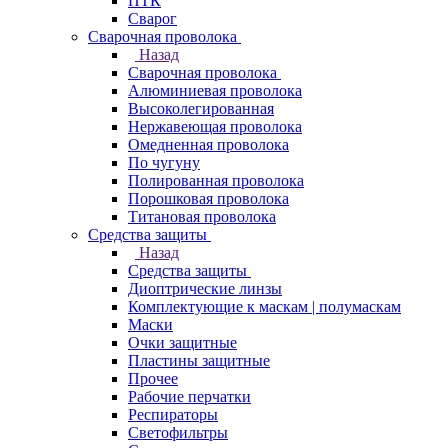
ПТК
Сварог
Сварочная проволока
Назад
Сварочная проволока
Алюминиевая проволока
Высоколегированная
Нержавеющая проволока
Омедненная проволока
По чугуну
Полированная проволока
Порошковая проволока
Титановая проволока
Средства защиты
Назад
Средства защиты
Диоптрические линзы
Комплектующие к маскам | полумаскам
Маски
Очки защитные
Пластины защитные
Прочее
Рабочие перчатки
Респираторы
Светофильтры