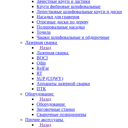
Зачистные круги и ластики
Круги фибровые шлифовальные
Лепестковые шлифовальные круги и диски
Насадки для граверов
Отрезные диски по дереву
Полировальные насадки
Точила
Чашки шлифовальные и обдирочные
Лазерная сварка
Назад
Лазерная сварка
BOCI
Qilin
RelFar
RT
SUP (CQWY)
Аппараты лазерной сварки
ПТК
Оборудование
Назад
Оборудование
Зиговочные станки
Сварочные позиционеры
Прочие аксессуары
Назад