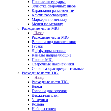
Прочие аксессуары
Зачистка сварочных швов
Карандаши разметочные
Ключи газосварщика
Маркеры по металлу
Мелки по металлу
Расходные части MIG
Назад
Расходные части MIG
Вставки под наконечники
Гусаки
Диффузоры газовые
Каналы направляющие
Прочее MIG
Сварочные наконечники
Сопла газораспределительные
Расходные части TIG
Назад
Расходные части TIG
Блоки
Головки для горелок
Держатели цанг
Заглушки
Кольца
Наборы сопел