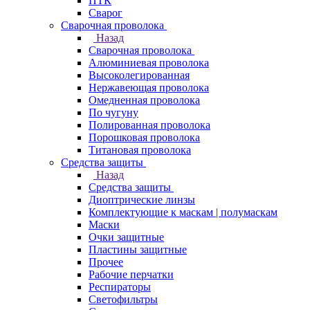
ПТК
Сварог
Сварочная проволока
Назад
Сварочная проволока
Алюминиевая проволока
Высоколегированная
Нержавеющая проволока
Омедненная проволока
По чугуну
Полированная проволока
Порошковая проволока
Титановая проволока
Средства защиты
Назад
Средства защиты
Диоптрические линзы
Комплектующие к маскам | полумаскам
Маски
Очки защитные
Пластины защитные
Прочее
Рабочие перчатки
Респираторы
Светофильтры