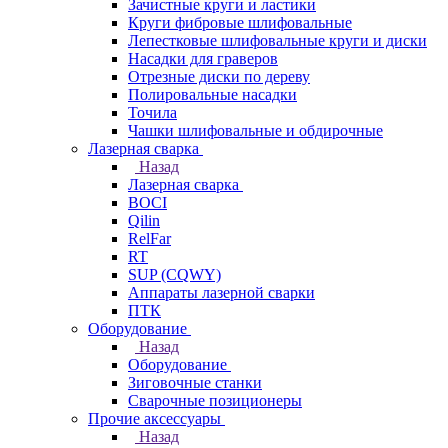
Зачистные круги и ластики
Круги фибровые шлифовальные
Лепестковые шлифовальные круги и диски
Насадки для граверов
Отрезные диски по дереву
Полировальные насадки
Точила
Чашки шлифовальные и обдирочные
Лазерная сварка
Назад
Лазерная сварка
BOCI
Qilin
RelFar
RT
SUP (CQWY)
Аппараты лазерной сварки
ПТК
Оборудование
Назад
Оборудование
Зиговочные станки
Сварочные позиционеры
Прочие аксессуары
Назад