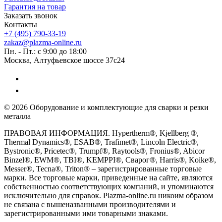
Гарантия на товар
Заказать звонок
Контакты
+7 (495) 790-33-19
zakaz@plazma-online.ru
Пн. - Пт.: с 9:00 до 18:00
Москва, Алтуфьевское шоссе 37с24
© 2026 Оборудование и комплектующие для сварки и резки
металла
ПРАВОВАЯ ИНФОРМАЦИЯ. Hypertherm®, Kjellberg ®,
Thermal Dynamics®, ESAB®, Trafimet®, Lincoln Electric®,
Bystronic®, Pricetec®, Trumpf®, Raytools®, Fronius®, Abicor
Binzel®, EWM®, TBI®, KEMPPI®, Сварог®, Harris®, Koike®,
Messer®, Tecna®, Triton® – зарегистрированные торговые
марки. Все торговые марки, приведенные на сайте, являются
собственностью соответствующих компаний, и упоминаются
исключительно для справок. Plazma-online.ru никоим образом
не связана с вышеназванными производителями и
зарегистрированными ими товарными знаками.