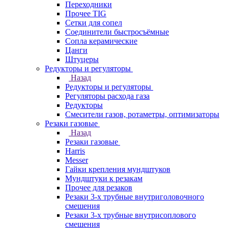
Переходники
Прочее TIG
Сетки для сопел
Соединители быстросъёмные
Сопла керамические
Цанги
Штуцеры
Редукторы и регуляторы
Назад
Редукторы и регуляторы
Регуляторы расхода газа
Редукторы
Смесители газов, ротаметры, оптимизаторы
Резаки газовые
Назад
Резаки газовые
Harris
Messer
Гайки крепления мундштуков
Мундштуки к резакам
Прочее для резаков
Резаки 3-х трубные внутриголовочного
смешения
Резаки 3-х трубные внутрисоплового
смешения