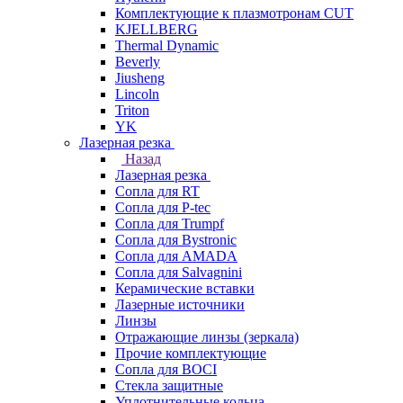
Комплектующие к плазмотронам CUT
KJELLBERG
Thermal Dynamic
Beverly
Jiusheng
Lincoln
Triton
YK
Лазерная резка
Назад
Лазерная резка
Сопла для RT
Сопла для P-tec
Сопла для Trumpf
Сопла для Bystronic
Сопла для AMADA
Сопла для Salvagnini
Керамические вставки
Лазерные источники
Линзы
Отражающие линзы (зеркала)
Прочие комплектующие
Сопла для BOCI
Стекла защитные
Уплотнительные кольца