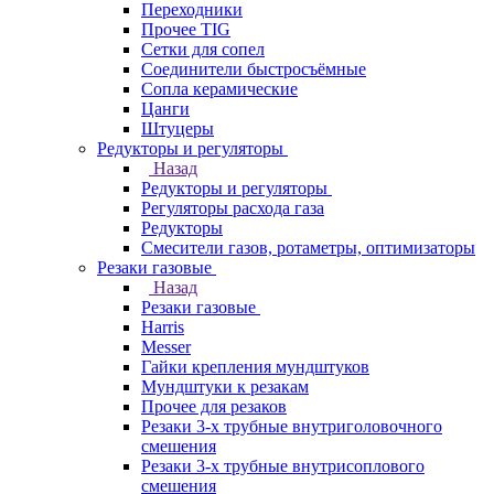
Переходники
Прочее TIG
Сетки для сопел
Соединители быстросъёмные
Сопла керамические
Цанги
Штуцеры
Редукторы и регуляторы
Назад
Редукторы и регуляторы
Регуляторы расхода газа
Редукторы
Смесители газов, ротаметры, оптимизаторы
Резаки газовые
Назад
Резаки газовые
Harris
Messer
Гайки крепления мундштуков
Мундштуки к резакам
Прочее для резаков
Резаки 3-х трубные внутриголовочного
смешения
Резаки 3-х трубные внутрисоплового
смешения