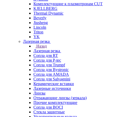
Комплектующие к плазмотронам CUT
KJELLBERG
Thermal Dynamic
Beverly
Jiusheng
Lincoln
Triton
YK
Лазерная резка
Назад
Лазерная резка
Сопла для RT
Сопла для P-tec
Сопла для Trumpf
Сопла для Bystronic
Сопла для AMADA
Сопла для Salvagnini
Керамические вставки
Лазерные источники
Линзы
Отражающие линзы (зеркала)
Прочие комплектующие
Сопла для BOCI
Стекла защитные
Уплотнительные кольца