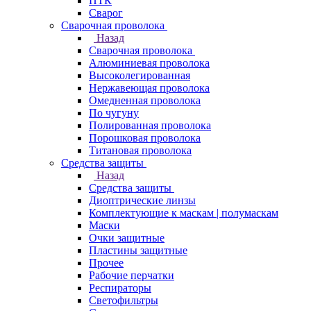
ПТК
Сварог
Сварочная проволока
Назад
Сварочная проволока
Алюминиевая проволока
Высоколегированная
Нержавеющая проволока
Омедненная проволока
По чугуну
Полированная проволока
Порошковая проволока
Титановая проволока
Средства защиты
Назад
Средства защиты
Диоптрические линзы
Комплектующие к маскам | полумаскам
Маски
Очки защитные
Пластины защитные
Прочее
Рабочие перчатки
Респираторы
Светофильтры