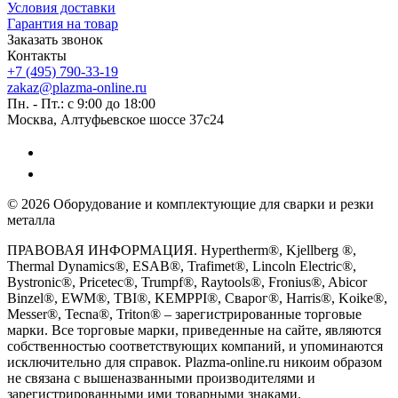
Условия доставки
Гарантия на товар
Заказать звонок
Контакты
+7 (495) 790-33-19
zakaz@plazma-online.ru
Пн. - Пт.: с 9:00 до 18:00
Москва, Алтуфьевское шоссе 37с24
© 2026 Оборудование и комплектующие для сварки и резки
металла
ПРАВОВАЯ ИНФОРМАЦИЯ. Hypertherm®, Kjellberg ®,
Thermal Dynamics®, ESAB®, Trafimet®, Lincoln Electric®,
Bystronic®, Pricetec®, Trumpf®, Raytools®, Fronius®, Abicor
Binzel®, EWM®, TBI®, KEMPPI®, Сварог®, Harris®, Koike®,
Messer®, Tecna®, Triton® – зарегистрированные торговые
марки. Все торговые марки, приведенные на сайте, являются
собственностью соответствующих компаний, и упоминаются
исключительно для справок. Plazma-online.ru никоим образом
не связана с вышеназванными производителями и
зарегистрированными ими товарными знаками.