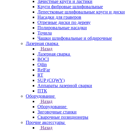
Зачистные круги и ластики
Круги фибровые шлифовальные
Лепестковые шлифовальные круги и диски
Насадки для граверов
Отрезные диски по дереву
Полировальные насадки
Точила
Чашки шлифовальные и обдирочные
Лазерная сварка
Назад
Лазерная сварка
BOCI
Qilin
RelFar
RT
SUP (CQWY)
Аппараты лазерной сварки
ПТК
Оборудование
Назад
Оборудование
Зиговочные станки
Сварочные позиционеры
Прочие аксессуары
Назад