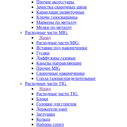
Прочие аксессуары
Зачистка сварочных швов
Карандаши разметочные
Ключи газосварщика
Маркеры по металлу
Мелки по металлу
Расходные части MIG
Назад
Расходные части MIG
Вставки под наконечники
Гусаки
Диффузоры газовые
Каналы направляющие
Прочее MIG
Сварочные наконечники
Сопла газораспределительные
Расходные части TIG
Назад
Расходные части TIG
Блоки
Головки для горелок
Держатели цанг
Заглушки
Кольца
Наборы сопел