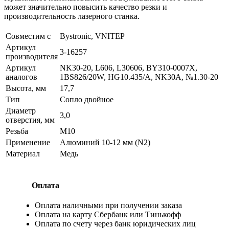
может значительно повысить качество резки и
производительность лазерного станка.
Совместим с
Bystronic, VNITEP
Артикул
3-16257
производителя
Артикул
NK30-20, L606, L30606, BY310-0007X,
аналогов
1BS826/20W, HG10.435/A, NK30А, №1.30-20
Высота, мм
17,7
Тип
Сопло двойное
Диаметр
3,0
отверстия, мм
Резьба
М10
Применение
Алюминий 10-12 мм (N2)
Материал
Медь
Оплата
Оплата наличными при получении заказа
Оплата на карту Сбербанк или Тинькофф
Оплата по счету через банк юридических лиц