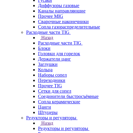
Гусаки
Диффузоры газовые
Каналы направляющие
Прочее MIG
Сварочные наконечники
Сопла газораспределительные
Расходные части TIG
Назад
Расходные части TIG
Блоки
Головки для горелок
Держатели цанг
Заглушки
Кольца
Наборы сопел
Переходники
Прочее TIG
Сетки для сопел
Соединители быстросъёмные
Сопла керамические
Цанги
Штуцеры
Редукторы и регуляторы
Назад
Редукторы и регуляторы