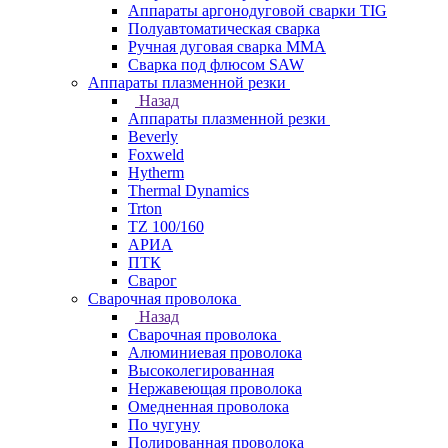
Аппараты аргонодуговой сварки TIG
Полуавтоматическая сварка
Ручная дуговая сварка MMA
Сварка под флюсом SAW
Аппараты плазменной резки
Назад
Аппараты плазменной резки
Beverly
Foxweld
Hytherm
Thermal Dynamics
Trton
TZ 100/160
АРИА
ПТК
Сварог
Сварочная проволока
Назад
Сварочная проволока
Алюминиевая проволока
Высоколегированная
Нержавеющая проволока
Омедненная проволока
По чугуну
Полированная проволока