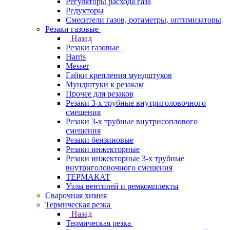
Регуляторы расхода газа
Редукторы
Смесители газов, ротаметры, оптимизаторы
Резаки газовые
Назад
Резаки газовые
Harris
Messer
Гайки крепления мундштуков
Мундштуки к резакам
Прочее для резаков
Резаки 3-х трубные внутриголовочного
смешения
Резаки 3-х трубные внутрисоплового
смешения
Резаки бензиновые
Резаки инжекторные
Резаки инжекторные 3-х трубные
внутриголовочного смешения
ТЕРМАКАТ
Узлы вентилей и ремкомплекты
Сварочная химия
Термическая резка
Назад
Термическая резка