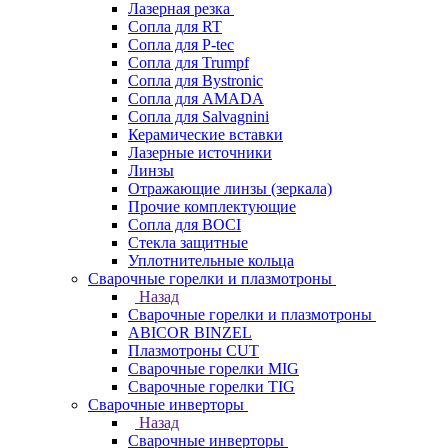
Лазерная резка
Сопла для RT
Сопла для P-tec
Сопла для Trumpf
Сопла для Bystronic
Сопла для AMADA
Сопла для Salvagnini
Керамические вставки
Лазерные источники
Линзы
Отражающие линзы (зеркала)
Прочие комплектующие
Сопла для BOCI
Стекла защитные
Уплотнительные кольца
Сварочные горелки и плазмотроны
Назад
Сварочные горелки и плазмотроны
ABICOR BINZEL
Плазмотроны CUT
Сварочные горелки MIG
Сварочные горелки TIG
Сварочные инверторы
Назад
Сварочные инверторы