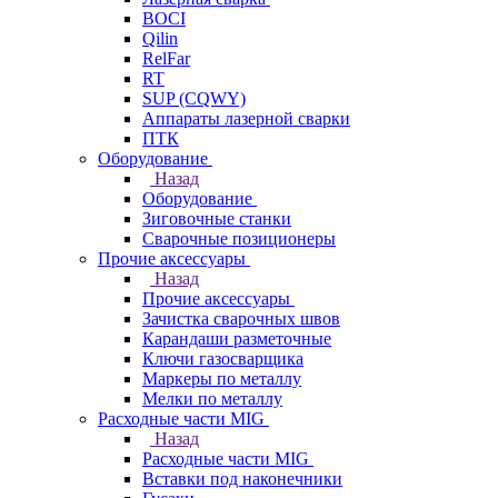
BOCI
Qilin
RelFar
RT
SUP (CQWY)
Аппараты лазерной сварки
ПТК
Оборудование
Назад
Оборудование
Зиговочные станки
Сварочные позиционеры
Прочие аксессуары
Назад
Прочие аксессуары
Зачистка сварочных швов
Карандаши разметочные
Ключи газосварщика
Маркеры по металлу
Мелки по металлу
Расходные части MIG
Назад
Расходные части MIG
Вставки под наконечники