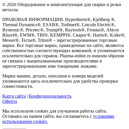
© 2026 Оборудование и комплектующие для сварки и резки
металла
ПРАВОВАЯ ИНФОРМАЦИЯ. Hypertherm®, Kjellberg ®,
Thermal Dynamics®, ESAB®, Trafimet®, Lincoln Electric®,
Bystronic®, Pricetec®, Trumpf®, Raytools®, Fronius®, Abicor
Binzel®, EWM®, TBI®, KEMPPI®, Сварог®, Harris®, Koike®,
Messer®, Tecna®, Triton® – зарегистрированные торговые
марки. Все торговые марки, приведенные на сайте, являются
собственностью соответствующих компаний, и упоминаются
исключительно для справок. Plazma-online.ru никоим образом
не связана с вышеназванными производителями и
зарегистрированными ими товарными знаками.
Марки машин, детали, описания и номера моделей
упоминаются здесь исключительно для удобства проверки
совместимости.
Карта сайта
|
Конфиденциальность
Оферта
Мы используем cookies для улучшения работы сайта.
Оставаясь на нашем сайте, вы соглашаетесь с
условиями
использования cookies.