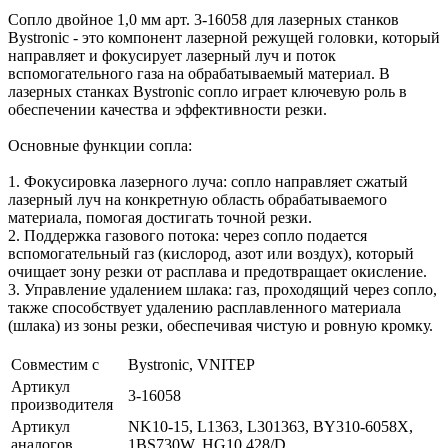
Сопло двойное 1,0 мм арт. 3-16058 для лазерных станков
Bystronic - это компонент лазерной режущей головки, который
направляет и фокусирует лазерный луч и поток
вспомогательного газа на обрабатываемый материал. В
лазерных станках Bystronic сопло играет ключевую роль в
обеспечении качества и эффективности резки.
Основные функции сопла:
1. Фокусировка лазерного луча: сопло направляет сжатый
лазерный луч на конкретную область обрабатываемого
материала, помогая достигать точной резки.
2. Поддержка газового потока: через сопло подается
вспомогательный газ (кислород, азот или воздух), который
очищает зону резки от расплава и предотвращает окисление.
3. Управление удалением шлака: газ, проходящий через сопло,
также способствует удалению расплавленного материала
(шлака) из зоны резки, обеспечивая чистую и ровную кромку.
Совместим с
Bystronic, VNITEP
Артикул
3-16058
производителя
Артикул
NK10-15, L1363, L301363, BY310-6058X,
аналогов
1BS730W, HG10.428/D