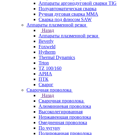
Аппараты аргонодуговой сварки TIG
Полуавтоматическая сварка
Ручная дуговая сварка MMA
Сварка под флюсом SAW
Аппараты плазменной резки
Назад
Аппараты плазменной резки
Beverly
Foxweld
Hytherm
Thermal Dynamics
Trton
TZ 100/160
АРИА
ПТК
Сварог
Сварочная проволока
Назад
Сварочная проволока
Алюминиевая проволока
Высоколегированная
Нержавеющая проволока
Омедненная проволока
По чугуну
Полированная проволока