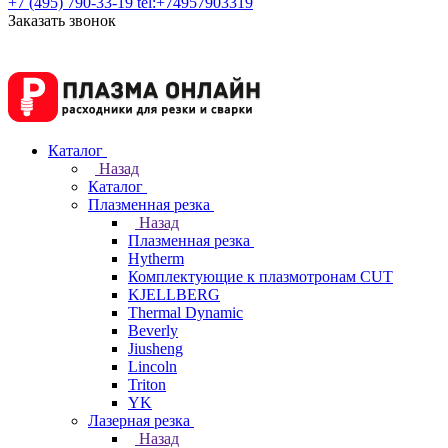
+7 (495) 790-33-19
tel:+74957903319
Заказать звонок
Каталог
Назад
Каталог
Плазменная резка
Назад
Плазменная резка
Hytherm
Комплектующие к плазмотронам CUT
KJELLBERG
Thermal Dynamic
Beverly
Jiusheng
Lincoln
Triton
YK
Лазерная резка
Назад