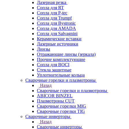
Лазерная резка
Сопла для RT
Сопла для P-tec
Сопла для Trumpf
Сопла для Bystronic
Сопла для AMADA
Сопла для Salvagnini
Керамические вставки
Лазерные источники
Линзы
Отражающие линзы (зеркала)
Прочие комплектующие
Сопла для BOCI
Стекла защитные
Уплотнительные кольца
Сварочные горелки и плазмотроны
Назад
Сварочные горелки и плазмотроны
ABICOR BINZEL
Плазмотроны CUT
Сварочные горелки MIG
Сварочные горелки TIG
Сварочные инверторы
Назад
Сварочные инверторы