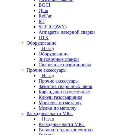
BOCI
Qilin
RelFar
RT
SUP (CQWY)
Аппараты лазерной сварки
ПТК
Оборудование
Назад
Оборудование
Зиговочные станки
Сварочные позиционеры
Прочие аксессуары
Назад
Прочие аксессуары
Зачистка сварочных швов
Карандаши разметочные
Ключи газосварщика
Маркеры по металлу
Мелки по металлу
Расходные части MIG
Назад
Расходные части MIG
Вставки под наконечники