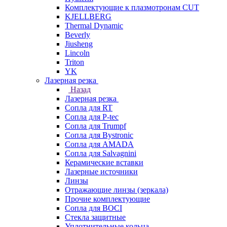
Комплектующие к плазмотронам CUT
KJELLBERG
Thermal Dynamic
Beverly
Jiusheng
Lincoln
Triton
YK
Лазерная резка
Назад
Лазерная резка
Сопла для RT
Сопла для P-tec
Сопла для Trumpf
Сопла для Bystronic
Сопла для AMADA
Сопла для Salvagnini
Керамические вставки
Лазерные источники
Линзы
Отражающие линзы (зеркала)
Прочие комплектующие
Сопла для BOCI
Стекла защитные
Уплотнительные кольца