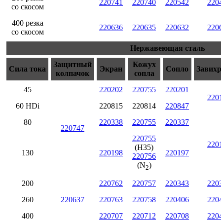
220741
220740
220542
220
со скосом
400 резка
220636
220635
220632
220
со скосом
Нержавеющая сталь
Защитный
Кожух
Сила тока
Экран
Сопло
Завих
колпачок
сопла
45
220202
220755
220201
220
60 HDi
220815
220814
220847
80
220338
220755
220337
220747
220755
220
(H35)
130
220198
220197
220756
(N
)
2
200
220762
220757
220343
220
260
220637
220763
220758
220406
220
400
220707
220712
220708
220