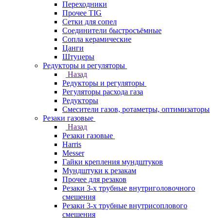
Переходники
Прочее TIG
Сетки для сопел
Соединители быстросъёмные
Сопла керамические
Цанги
Штуцеры
Редукторы и регуляторы
Назад
Редукторы и регуляторы
Регуляторы расхода газа
Редукторы
Смесители газов, ротаметры, оптимизаторы
Резаки газовые
Назад
Резаки газовые
Harris
Messer
Гайки крепления мундштуков
Мундштуки к резакам
Прочее для резаков
Резаки 3-х трубные внутриголовочного
смешения
Резаки 3-х трубные внутрисоплового
смешения