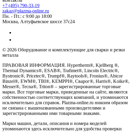
Контакты
+7 (495) 790-33-19
zakaz@plazma-online.ru
Пн. - Пт.: с 9:00 до 18:00
Москва, Алтуфьевское шоссе 37с24
© 2026 Оборудование и комплектующие для сварки и резки
металла
ПРАВОВАЯ ИНФОРМАЦИЯ. Hypertherm®, Kjellberg ®,
Thermal Dynamics®, ESAB®, Trafimet®, Lincoln Electric®,
Bystronic®, Pricetec®, Trumpf®, Raytools®, Fronius®, Abicor
Binzel®, EWM®, TBI®, KEMPPI®, Сварог®, Harris®, Koike®,
Messer®, Tecna®, Triton® – зарегистрированные торговые
марки. Все торговые марки, приведенные на сайте, являются
собственностью соответствующих компаний, и упоминаются
исключительно для справок. Plazma-online.ru никоим образом
не связана с вышеназванными производителями и
зарегистрированными ими товарными знаками.
Марки машин, детали, описания и номера моделей
упоминаются здесь исключительно для удобства проверки