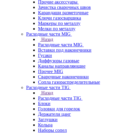
Прочие аксессуары
Зачистка сварочных швов
Карандаши разметочные
Ключи газосварщика
Маркеры по металлу
Мелки по металлу
Расходные части MIG
Назад
Расходные части MIG
Вставки под наконечники
Гусаки
Диффузоры газовые
Каналы направляющие
Прочее MIG
Сварочные наконечники
Сопла газораспределительные
Расходные части TIG
Назад
Расходные части TIG
Блоки
Головки для горелок
Держатели цанг
Заглушки
Кольца
Наборы сопел