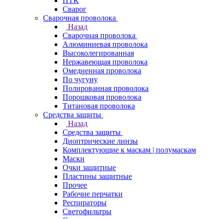
ПТК
Сварог
Сварочная проволока
Назад
Сварочная проволока
Алюминиевая проволока
Высоколегированная
Нержавеющая проволока
Омедненная проволока
По чугуну
Полированная проволока
Порошковая проволока
Титановая проволока
Средства защиты
Назад
Средства защиты
Диоптрические линзы
Комплектующие к маскам | полумаскам
Маски
Очки защитные
Пластины защитные
Прочее
Рабочие перчатки
Респираторы
Светофильтры