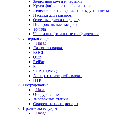
Зачистные круги и ластики
Круги фибровые шлифовальные
Лепестковые шлифовальные круги и диски
Насадки для граверов
Отрезные диски по дереву
Полировальные насадки
Точила
Чашки шлифовальные и обдирочные
Лазерная сварка
Назад
Лазерная сварка
BOCI
Qilin
RelFar
RT
SUP (CQWY)
Аппараты лазерной сварки
ПТК
Оборудование
Назад
Оборудование
Зиговочные станки
Сварочные позиционеры
Прочие аксессуары
Назад