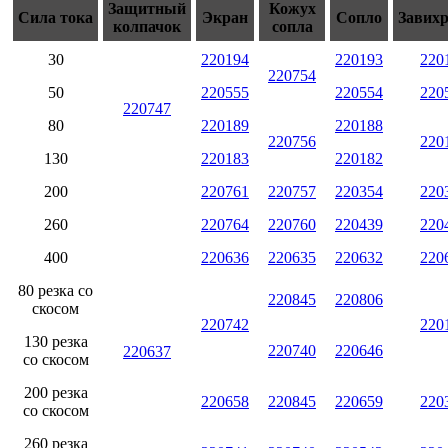
Защитный
Кожух
Сила тока
Экран
Сопло
Завих
колпачок
сопла
30
220194
220193
220
220754
50
220555
220554
220
220747
80
220189
220188
220756
220
130
220183
220182
200
220761
220757
220354
220
260
220764
220760
220439
220
400
220636
220635
220632
220
80 резка со
220845
220806
скосом
220742
220
130 резка
220740
220646
220637
со скосом
200 резка
220658
220845
220659
220
со скосом
260 резка