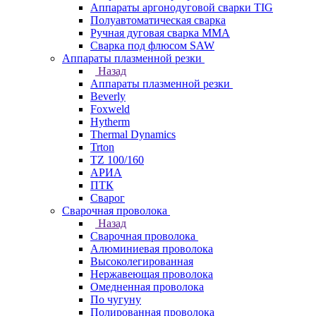
Аппараты аргонодуговой сварки TIG
Полуавтоматическая сварка
Ручная дуговая сварка MMA
Сварка под флюсом SAW
Аппараты плазменной резки
Назад
Аппараты плазменной резки
Beverly
Foxweld
Hytherm
Thermal Dynamics
Trton
TZ 100/160
АРИА
ПТК
Сварог
Сварочная проволока
Назад
Сварочная проволока
Алюминиевая проволока
Высоколегированная
Нержавеющая проволока
Омедненная проволока
По чугуну
Полированная проволока