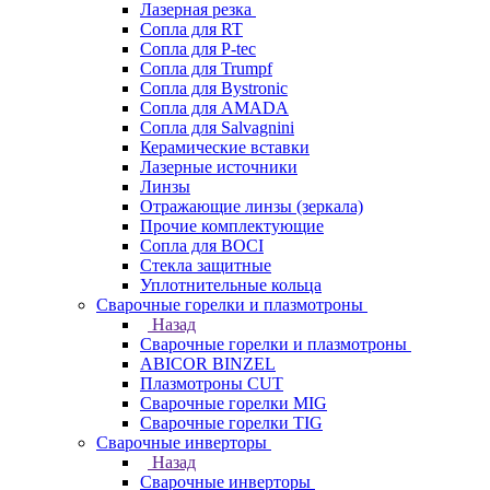
Лазерная резка
Сопла для RT
Сопла для P-tec
Сопла для Trumpf
Сопла для Bystronic
Сопла для AMADA
Сопла для Salvagnini
Керамические вставки
Лазерные источники
Линзы
Отражающие линзы (зеркала)
Прочие комплектующие
Сопла для BOCI
Стекла защитные
Уплотнительные кольца
Сварочные горелки и плазмотроны
Назад
Сварочные горелки и плазмотроны
ABICOR BINZEL
Плазмотроны CUT
Сварочные горелки MIG
Сварочные горелки TIG
Сварочные инверторы
Назад
Сварочные инверторы