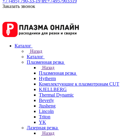
+7 (495) 790-33-19
tel:+74957903319
Заказать звонок
Каталог
Назад
Каталог
Плазменная резка
Назад
Плазменная резка
Hytherm
Комплектующие к плазмотронам CUT
KJELLBERG
Thermal Dynamic
Beverly
Jiusheng
Lincoln
Triton
YK
Лазерная резка
Назад