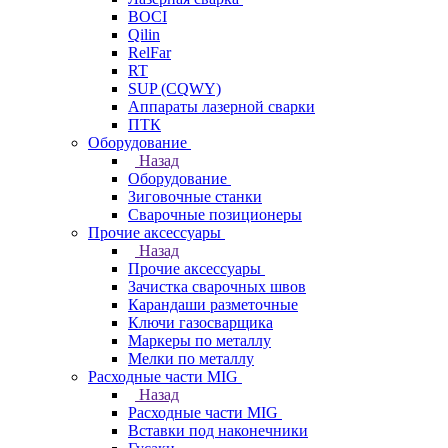
BOCI
Qilin
RelFar
RT
SUP (CQWY)
Аппараты лазерной сварки
ПТК
Оборудование
Назад
Оборудование
Зиговочные станки
Сварочные позиционеры
Прочие аксессуары
Назад
Прочие аксессуары
Зачистка сварочных швов
Карандаши разметочные
Ключи газосварщика
Маркеры по металлу
Мелки по металлу
Расходные части MIG
Назад
Расходные части MIG
Вставки под наконечники