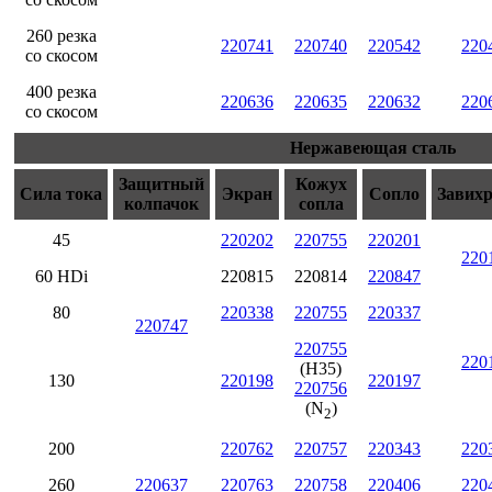
260 резка
220741
220740
220542
220
со скосом
400 резка
220636
220635
220632
220
со скосом
Нержавеющая сталь
Защитный
Кожух
Сила тока
Экран
Сопло
Завих
колпачок
сопла
45
220202
220755
220201
220
60 HDi
220815
220814
220847
80
220338
220755
220337
220747
220755
220
(H35)
130
220198
220197
220756
(N
)
2
200
220762
220757
220343
220
260
220637
220763
220758
220406
220