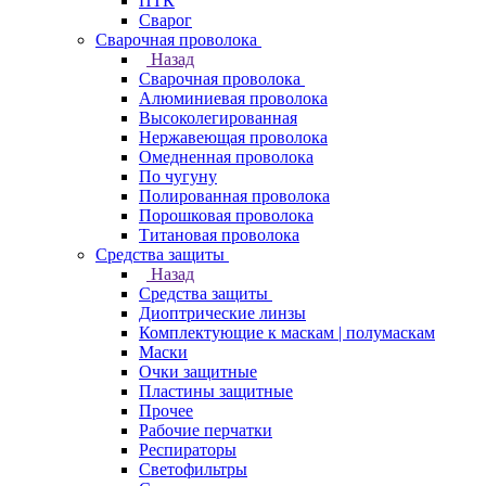
ПТК
Сварог
Сварочная проволока
Назад
Сварочная проволока
Алюминиевая проволока
Высоколегированная
Нержавеющая проволока
Омедненная проволока
По чугуну
Полированная проволока
Порошковая проволока
Титановая проволока
Средства защиты
Назад
Средства защиты
Диоптрические линзы
Комплектующие к маскам | полумаскам
Маски
Очки защитные
Пластины защитные
Прочее
Рабочие перчатки
Респираторы
Светофильтры