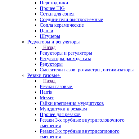
Переходники
Прочее TIG
Сетки для сопел
Соединители быстросъёмные
Сопла керамические
Цанги
Штуцеры
Редукторы и регуляторы
Назад
Редукторы и регуляторы
Регуляторы расхода газа
Редукторы
Смесители газов, ротаметры, оптимизаторы
Резаки газовые
Назад
Резаки газовые
Harris
Messer
Гайки крепления мундштуков
Мундштуки к резакам
Прочее для резаков
Резаки 3-х трубные внутриголовочного
смешения
Резаки 3-х трубные внутрисоплового
смешения