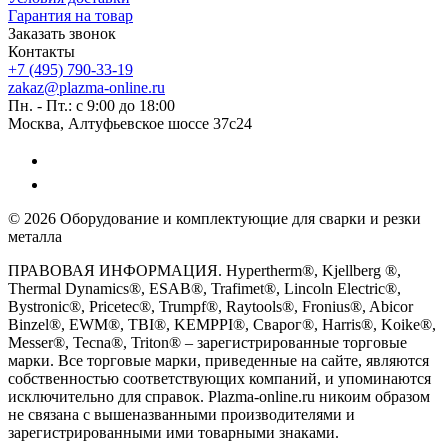
Гарантия на товар
Заказать звонок
Контакты
+7 (495) 790-33-19
zakaz@plazma-online.ru
Пн. - Пт.: с 9:00 до 18:00
Москва, Алтуфьевское шоссе 37с24
© 2026 Оборудование и комплектующие для сварки и резки
металла
ПРАВОВАЯ ИНФОРМАЦИЯ. Hypertherm®, Kjellberg ®,
Thermal Dynamics®, ESAB®, Trafimet®, Lincoln Electric®,
Bystronic®, Pricetec®, Trumpf®, Raytools®, Fronius®, Abicor
Binzel®, EWM®, TBI®, KEMPPI®, Сварог®, Harris®, Koike®,
Messer®, Tecna®, Triton® – зарегистрированные торговые
марки. Все торговые марки, приведенные на сайте, являются
собственностью соответствующих компаний, и упоминаются
исключительно для справок. Plazma-online.ru никоим образом
не связана с вышеназванными производителями и
зарегистрированными ими товарными знаками.