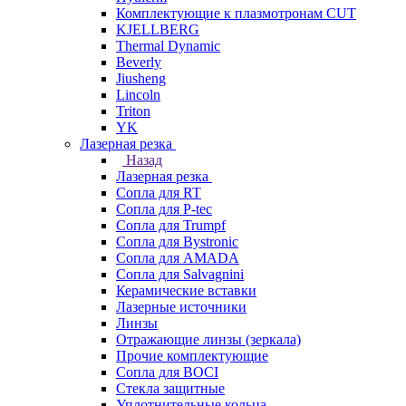
Комплектующие к плазмотронам CUT
KJELLBERG
Thermal Dynamic
Beverly
Jiusheng
Lincoln
Triton
YK
Лазерная резка
Назад
Лазерная резка
Сопла для RT
Сопла для P-tec
Сопла для Trumpf
Сопла для Bystronic
Сопла для AMADA
Сопла для Salvagnini
Керамические вставки
Лазерные источники
Линзы
Отражающие линзы (зеркала)
Прочие комплектующие
Сопла для BOCI
Стекла защитные
Уплотнительные кольца