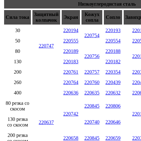
Низкоуглеродистая сталь
Защитный
Кожух
Сила тока
Экран
Сопло
Завих
колпачок
сопла
30
220194
220193
220
220754
50
220555
220554
220
220747
80
220189
220188
220756
220
130
220183
220182
200
220761
220757
220354
220
260
220764
220760
220439
220
400
220636
220635
220632
220
80 резка со
220845
220806
скосом
220742
220
130 резка
220740
220646
220637
со скосом
200 резка
220658
220845
220659
220
со скосом