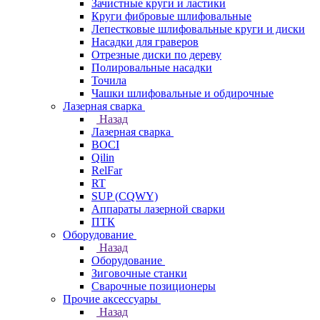
Зачистные круги и ластики
Круги фибровые шлифовальные
Лепестковые шлифовальные круги и диски
Насадки для граверов
Отрезные диски по дереву
Полировальные насадки
Точила
Чашки шлифовальные и обдирочные
Лазерная сварка
Назад
Лазерная сварка
BOCI
Qilin
RelFar
RT
SUP (CQWY)
Аппараты лазерной сварки
ПТК
Оборудование
Назад
Оборудование
Зиговочные станки
Сварочные позиционеры
Прочие аксессуары
Назад