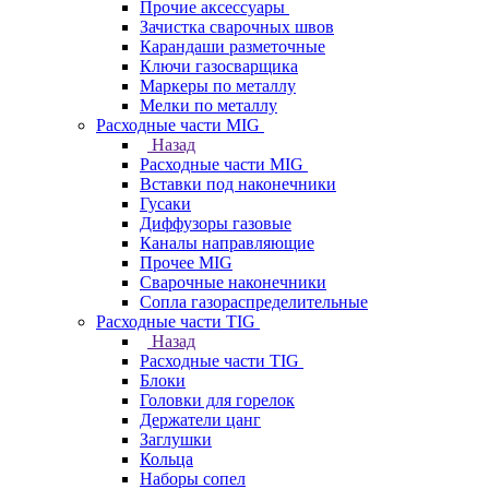
Прочие аксессуары
Зачистка сварочных швов
Карандаши разметочные
Ключи газосварщика
Маркеры по металлу
Мелки по металлу
Расходные части MIG
Назад
Расходные части MIG
Вставки под наконечники
Гусаки
Диффузоры газовые
Каналы направляющие
Прочее MIG
Сварочные наконечники
Сопла газораспределительные
Расходные части TIG
Назад
Расходные части TIG
Блоки
Головки для горелок
Держатели цанг
Заглушки
Кольца
Наборы сопел