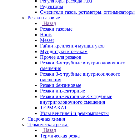
Регуляторы расхода газа
Редукторы
Смесители газов, ротаметры, оптимизаторы
Резаки газовые
Назад
Резаки газовые
Harris
Messer
Гайки крепления мундштуков
Мундштуки к резакам
Прочее для резаков
Резаки 3-х трубные внутриголовочного
смешения
Резаки 3-х трубные внутрисоплового
смешения
Резаки бензиновые
Резаки инжекторные
Резаки инжекторные 3-х трубные
внутриголовочного смешения
ТЕРМАКАТ
Узлы вентилей и ремкомплекты
Сварочная химия
Термическая резка
Назад
Термическая резка