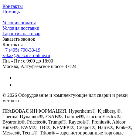
Контакты
Помощь
Условия оплаты
Условия доставки
Гарантия на товар
Заказать звонок
Контакты
+7 (495) 790-33-19
zakaz@plazma-online.ru
Пн. - Пт.: с 9:00 до 18:00
Москва, Алтуфьевское шоссе 37с24
© 2026 Оборудование и комплектующие для сварки и резки
металла
ПРАВОВАЯ ИНФОРМАЦИЯ. Hypertherm®, Kjellberg ®,
Thermal Dynamics®, ESAB®, Trafimet®, Lincoln Electric®,
Bystronic®, Pricetec®, Trumpf®, Raytools®, Fronius®, Abicor
Binzel®, EWM®, TBI®, KEMPPI®, Сварог®, Harris®, Koike®,
Messer®, Tecna®, Triton® – зарегистрированные торговые