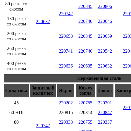
80 резка со
220845
220806
скосом
220742
220
130 резка
220740
220646
220637
со скосом
200 резка
220658
220845
220659
220
со скосом
260 резка
220741
220740
220542
220
со скосом
400 резка
220636
220635
220632
220
со скосом
Нержавеющая сталь
Защитный
Кожух
Сила тока
Экран
Сопло
Завих
колпачок
сопла
45
220202
220755
220201
220
60 HDi
220815
220814
220847
80
220338
220755
220337
220747