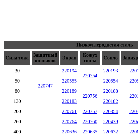
Низкоуглеродистая сталь
Защитный
Кожух
Сила тока
Экран
Сопло
Завих
колпачок
сопла
30
220194
220193
220
220754
50
220555
220554
220
220747
80
220189
220188
220756
220
130
220183
220182
200
220761
220757
220354
220
260
220764
220760
220439
220
400
220636
220635
220632
220