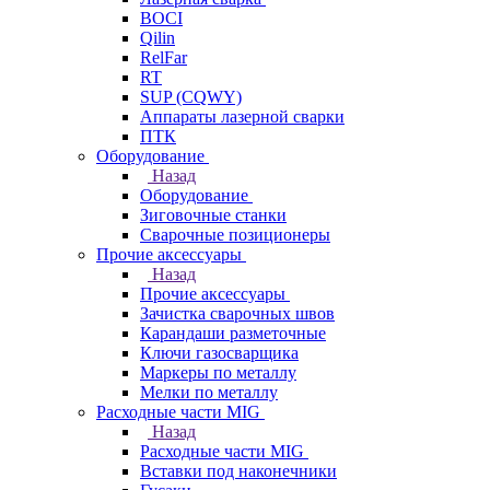
BOCI
Qilin
RelFar
RT
SUP (CQWY)
Аппараты лазерной сварки
ПТК
Оборудование
Назад
Оборудование
Зиговочные станки
Сварочные позиционеры
Прочие аксессуары
Назад
Прочие аксессуары
Зачистка сварочных швов
Карандаши разметочные
Ключи газосварщика
Маркеры по металлу
Мелки по металлу
Расходные части MIG
Назад
Расходные части MIG
Вставки под наконечники