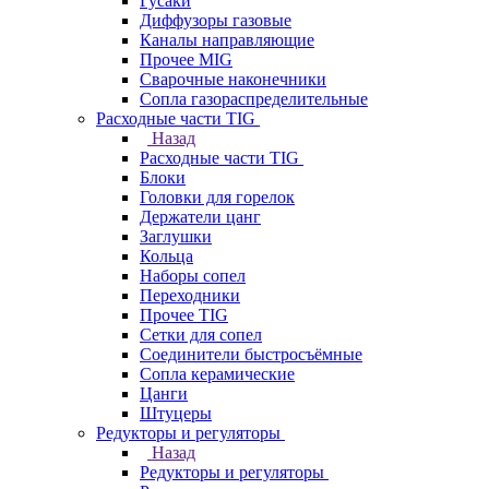
Гусаки
Диффузоры газовые
Каналы направляющие
Прочее MIG
Сварочные наконечники
Сопла газораспределительные
Расходные части TIG
Назад
Расходные части TIG
Блоки
Головки для горелок
Держатели цанг
Заглушки
Кольца
Наборы сопел
Переходники
Прочее TIG
Сетки для сопел
Соединители быстросъёмные
Сопла керамические
Цанги
Штуцеры
Редукторы и регуляторы
Назад
Редукторы и регуляторы