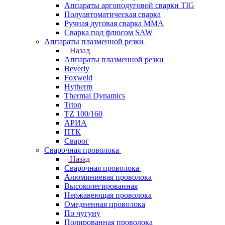
Аппараты аргонодуговой сварки TIG
Полуавтоматическая сварка
Ручная дуговая сварка MMA
Сварка под флюсом SAW
Аппараты плазменной резки
Назад
Аппараты плазменной резки
Beverly
Foxweld
Hytherm
Thermal Dynamics
Trton
TZ 100/160
АРИА
ПТК
Сварог
Сварочная проволока
Назад
Сварочная проволока
Алюминиевая проволока
Высоколегированная
Нержавеющая проволока
Омедненная проволока
По чугуну
Полированная проволока