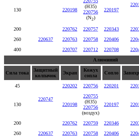
220755
220
(H35)
130
220198
220197
220756
(N
)
2
200
220762
220757
220343
220
260
220637
220763
220758
220406
220
400
220707
220712
220708
220
Алюминий
Защитный
Кожух
Сила тока
Экран
Сопло
Завих
колпачок
сопла
45
220202
220756
220201
220
220755
220747
(H35)
130
220198
220197
220
220756
(воздух)
200
220762
220759
220346
220
260
220637
220763
220758
220406
220