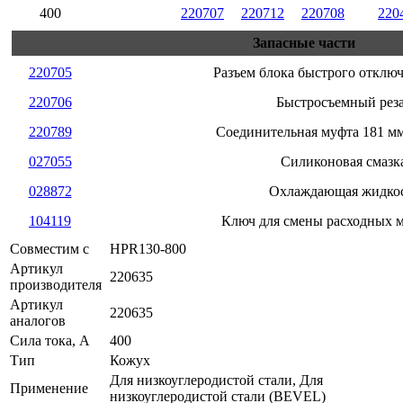
400
220707
220712
220708
220
Запасные части
220705
Разъем блока быстрого отключ
220706
Быстросъемный рез
220789
Соединительная муфта 181 мм
027055
Силиконовая смазк
028872
Охлаждающая жидко
104119
Ключ для смены расходных 
Совместим с
HPR130-800
Артикул
220635
производителя
Артикул
220635
аналогов
Сила тока, А
400
Тип
Кожух
Для низкоуглеродистой стали, Для
Применение
низкоуглеродистой стали (BEVEL)