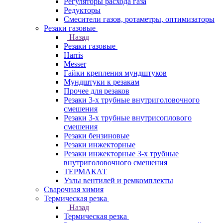
Регуляторы расхода газа
Редукторы
Смесители газов, ротаметры, оптимизаторы
Резаки газовые
Назад
Резаки газовые
Harris
Messer
Гайки крепления мундштуков
Мундштуки к резакам
Прочее для резаков
Резаки 3-х трубные внутриголовочного
смешения
Резаки 3-х трубные внутрисоплового
смешения
Резаки бензиновые
Резаки инжекторные
Резаки инжекторные 3-х трубные
внутриголовочного смешения
ТЕРМАКАТ
Узлы вентилей и ремкомплекты
Сварочная химия
Термическая резка
Назад
Термическая резка