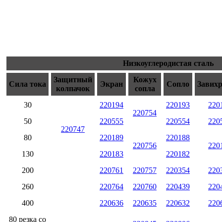
Низкоуглеродистая сталь
Защитный
Кожух
Сила тока
Экран
Сопло
Завих
колпачок
сопла
30
220194
220193
220
220754
50
220555
220554
220
220747
80
220189
220188
220756
220
130
220183
220182
200
220761
220757
220354
220
260
220764
220760
220439
220
400
220636
220635
220632
220
80 резка со