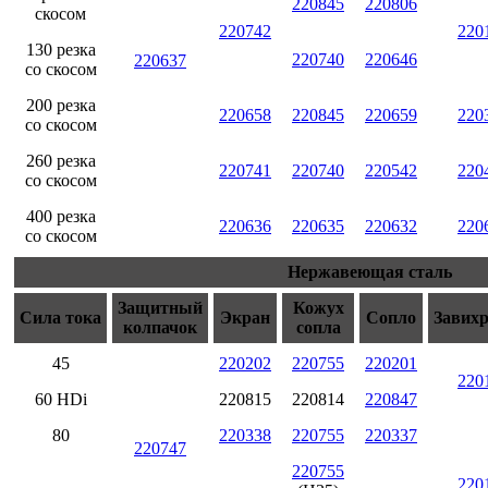
220845
220806
скосом
220742
220
130 резка
220740
220646
220637
со скосом
200 резка
220658
220845
220659
220
со скосом
260 резка
220741
220740
220542
220
со скосом
400 резка
220636
220635
220632
220
со скосом
Нержавеющая сталь
Защитный
Кожух
Сила тока
Экран
Сопло
Завих
колпачок
сопла
45
220202
220755
220201
220
60 HDi
220815
220814
220847
80
220338
220755
220337
220747
220755
220