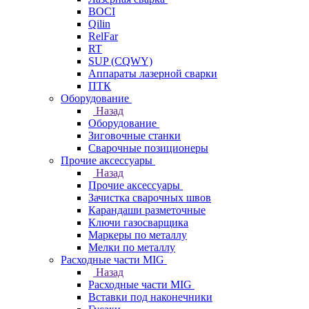
BOCI
Qilin
RelFar
RT
SUP (CQWY)
Аппараты лазерной сварки
ПТК
Оборудование
Назад
Оборудование
Зиговочные станки
Сварочные позиционеры
Прочие аксессуары
Назад
Прочие аксессуары
Зачистка сварочных швов
Карандаши разметочные
Ключи газосварщика
Маркеры по металлу
Мелки по металлу
Расходные части MIG
Назад
Расходные части MIG
Вставки под наконечники