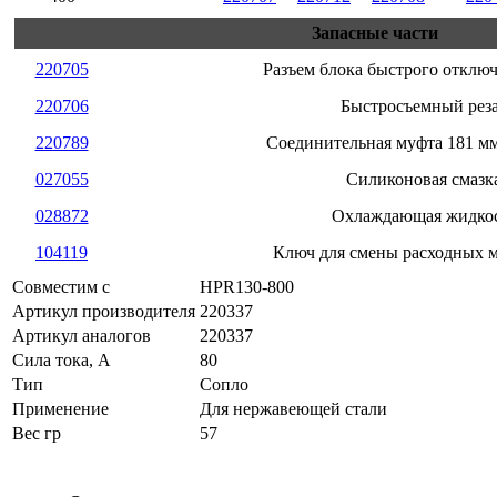
Запасные части
220705
Разъем блока быстрого отключ
220706
Быстросъемный рез
220789
Соединительная муфта 181 мм
027055
Силиконовая смазк
028872
Охлаждающая жидко
104119
Ключ для смены расходных 
Совместим с
HPR130-800
Артикул производителя
220337
Артикул аналогов
220337
Сила тока, А
80
Тип
Сопло
Применение
Для нержавеющей стали
Вес гр
57