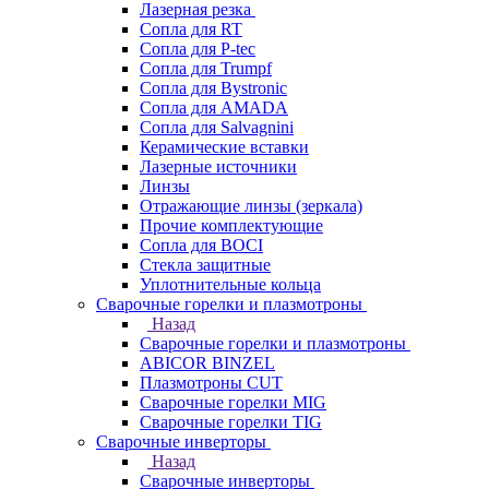
Лазерная резка
Сопла для RT
Сопла для P-tec
Сопла для Trumpf
Сопла для Bystronic
Сопла для AMADA
Сопла для Salvagnini
Керамические вставки
Лазерные источники
Линзы
Отражающие линзы (зеркала)
Прочие комплектующие
Сопла для BOCI
Стекла защитные
Уплотнительные кольца
Сварочные горелки и плазмотроны
Назад
Сварочные горелки и плазмотроны
ABICOR BINZEL
Плазмотроны CUT
Сварочные горелки MIG
Сварочные горелки TIG
Сварочные инверторы
Назад
Сварочные инверторы