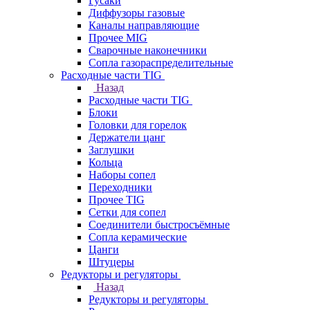
Гусаки
Диффузоры газовые
Каналы направляющие
Прочее MIG
Сварочные наконечники
Сопла газораспределительные
Расходные части TIG
Назад
Расходные части TIG
Блоки
Головки для горелок
Держатели цанг
Заглушки
Кольца
Наборы сопел
Переходники
Прочее TIG
Сетки для сопел
Соединители быстросъёмные
Сопла керамические
Цанги
Штуцеры
Редукторы и регуляторы
Назад
Редукторы и регуляторы