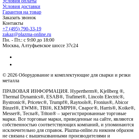
Условия оплаты
Условия доставки
Гарантия на товар
Заказать звонок
Контакты
+7 (495) 790-33-19
zakaz@plazma-online.ru
Пн. - Пт.: с 9:00 до 18:00
Москва, Алтуфьевское шоссе 37с24
© 2026 Оборудование и комплектующие для сварки и резки
металла
ПРАВОВАЯ ИНФОРМАЦИЯ. Hypertherm®, Kjellberg ®,
Thermal Dynamics®, ESAB®, Trafimet®, Lincoln Electric®,
Bystronic®, Pricetec®, Trumpf®, Raytools®, Fronius®, Abicor
Binzel®, EWM®, TBI®, KEMPPI®, Сварог®, Harris®, Koike®,
Messer®, Tecna®, Triton® – зарегистрированные торговые
марки. Все торговые марки, приведенные на сайте, являются
собственностью соответствующих компаний, и упоминаются
исключительно для справок. Plazma-online.ru никоим образом
не связана с вышеназванными производителями и