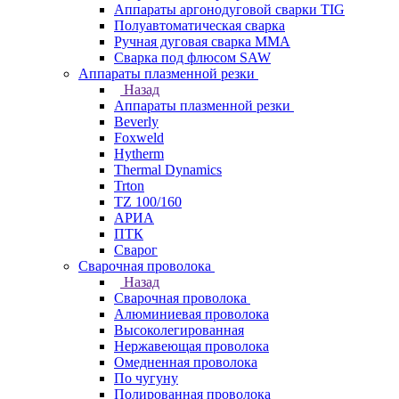
Аппараты аргонодуговой сварки TIG
Полуавтоматическая сварка
Ручная дуговая сварка MMA
Сварка под флюсом SAW
Аппараты плазменной резки
Назад
Аппараты плазменной резки
Beverly
Foxweld
Hytherm
Thermal Dynamics
Trton
TZ 100/160
АРИА
ПТК
Сварог
Сварочная проволока
Назад
Сварочная проволока
Алюминиевая проволока
Высоколегированная
Нержавеющая проволока
Омедненная проволока
По чугуну
Полированная проволока