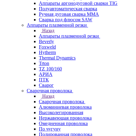
Аппараты аргонодуговой сварки TIG
Полуавтоматическая сварка
Ручная дуговая сварка MMA
Сварка под флюсом SAW
Аппараты плазменной резки
Назад
Аппараты плазменной резки
Beverly
Foxweld
Hytherm
Thermal Dynamics
Trton
TZ 100/160
АРИА
ПТК
Сварог
Сварочная проволока
Назад
Сварочная проволока
Алюминиевая проволока
Высоколегированная
Нержавеющая проволока
Омедненная проволока
По чугуну
Полированная проволока