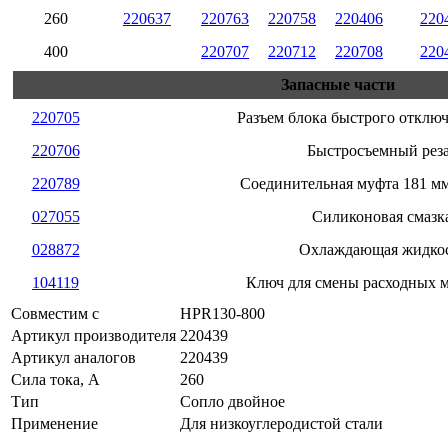
260
220637
220763
220758
220406
220
400
220707
220712
220708
220
Запасные части
220705
Разъем блока быстрого отключ
220706
Быстросъемный рез
220789
Соединительная муфта 181 мм
027055
Силиконовая смазк
028872
Охлаждающая жидко
104119
Ключ для смены расходных 
Совместим с
HPR130-800
Артикул производителя
220439
Артикул аналогов
220439
Сила тока, А
260
Тип
Сопло двойное
Применение
Для низкоуглеродистой стали