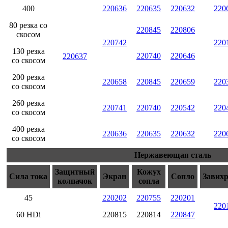
400
220636
220635
220632
220
80 резка со
220845
220806
скосом
220742
220
130 резка
220740
220646
220637
со скосом
200 резка
220658
220845
220659
220
со скосом
260 резка
220741
220740
220542
220
со скосом
400 резка
220636
220635
220632
220
со скосом
Нержавеющая сталь
Защитный
Кожух
Сила тока
Экран
Сопло
Завих
колпачок
сопла
45
220202
220755
220201
220
60 HDi
220815
220814
220847