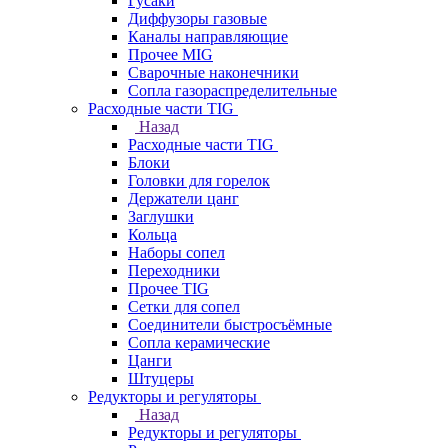
Гусаки
Диффузоры газовые
Каналы направляющие
Прочее MIG
Сварочные наконечники
Сопла газораспределительные
Расходные части TIG
Назад
Расходные части TIG
Блоки
Головки для горелок
Держатели цанг
Заглушки
Кольца
Наборы сопел
Переходники
Прочее TIG
Сетки для сопел
Соединители быстросъёмные
Сопла керамические
Цанги
Штуцеры
Редукторы и регуляторы
Назад
Редукторы и регуляторы