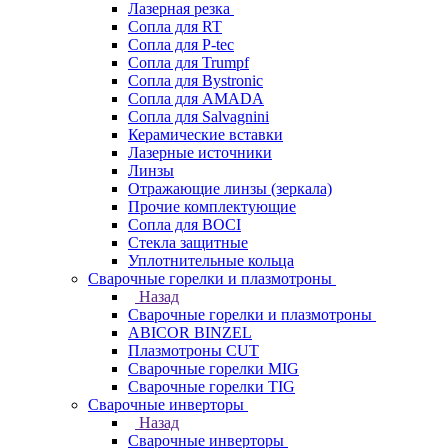
Лазерная резка
Сопла для RT
Сопла для P-tec
Сопла для Trumpf
Сопла для Bystronic
Сопла для AMADA
Сопла для Salvagnini
Керамические вставки
Лазерные источники
Линзы
Отражающие линзы (зеркала)
Прочие комплектующие
Сопла для BOCI
Стекла защитные
Уплотнительные кольца
Сварочные горелки и плазмотроны
Назад
Сварочные горелки и плазмотроны
ABICOR BINZEL
Плазмотроны CUT
Сварочные горелки MIG
Сварочные горелки TIG
Сварочные инверторы
Назад
Сварочные инверторы