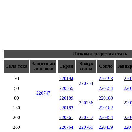
Низкоуглеродистая сталь
Защитный
Кожух
Сила тока
Экран
Сопло
Завих
колпачок
сопла
30
220194
220193
220
220754
50
220555
220554
220
220747
80
220189
220188
220756
220
130
220183
220182
200
220761
220757
220354
220
260
220764
220760
220439
220