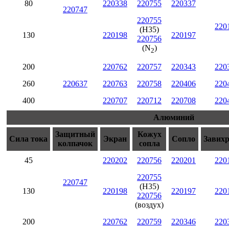
80
220338
220755
220337
220747
220755
220
(H35)
130
220198
220197
220756
(N
)
2
200
220762
220757
220343
220
260
220637
220763
220758
220406
220
400
220707
220712
220708
220
Алюминий
Защитный
Кожух
Сила тока
Экран
Сопло
Завих
колпачок
сопла
45
220202
220756
220201
220
220755
220747
(H35)
130
220198
220197
220
220756
(воздух)
200
220762
220759
220346
220