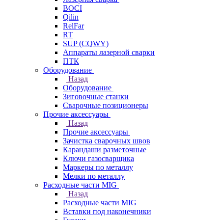
BOCI
Qilin
RelFar
RT
SUP (CQWY)
Аппараты лазерной сварки
ПТК
Оборудование
Назад
Оборудование
Зиговочные станки
Сварочные позиционеры
Прочие аксессуары
Назад
Прочие аксессуары
Зачистка сварочных швов
Карандаши разметочные
Ключи газосварщика
Маркеры по металлу
Мелки по металлу
Расходные части MIG
Назад
Расходные части MIG
Вставки под наконечники