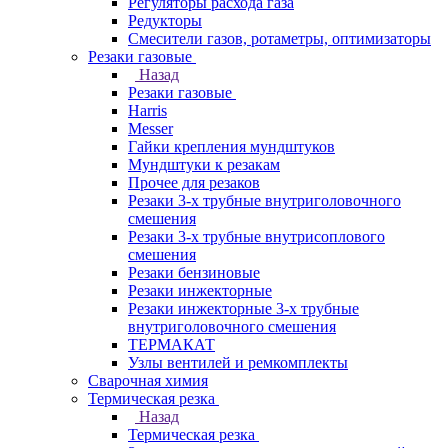
Регуляторы расхода газа
Редукторы
Смесители газов, ротаметры, оптимизаторы
Резаки газовые
Назад
Резаки газовые
Harris
Messer
Гайки крепления мундштуков
Мундштуки к резакам
Прочее для резаков
Резаки 3-х трубные внутриголовочного
смешения
Резаки 3-х трубные внутрисоплового
смешения
Резаки бензиновые
Резаки инжекторные
Резаки инжекторные 3-х трубные
внутриголовочного смешения
ТЕРМАКАТ
Узлы вентилей и ремкомплекты
Сварочная химия
Термическая резка
Назад
Термическая резка