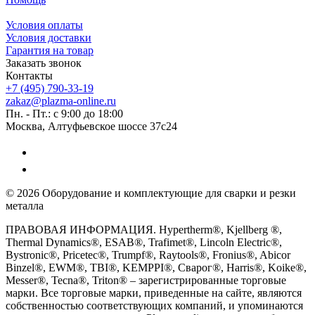
Условия оплаты
Условия доставки
Гарантия на товар
Заказать звонок
Контакты
+7 (495) 790-33-19
zakaz@plazma-online.ru
Пн. - Пт.: с 9:00 до 18:00
Москва, Алтуфьевское шоссе 37с24
© 2026 Оборудование и комплектующие для сварки и резки
металла
ПРАВОВАЯ ИНФОРМАЦИЯ. Hypertherm®, Kjellberg ®,
Thermal Dynamics®, ESAB®, Trafimet®, Lincoln Electric®,
Bystronic®, Pricetec®, Trumpf®, Raytools®, Fronius®, Abicor
Binzel®, EWM®, TBI®, KEMPPI®, Сварог®, Harris®, Koike®,
Messer®, Tecna®, Triton® – зарегистрированные торговые
марки. Все торговые марки, приведенные на сайте, являются
собственностью соответствующих компаний, и упоминаются